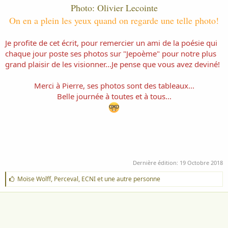
Photo: Olivier Lecointe
On en a plein les yeux quand on regarde une telle photo!
Je profite de cet écrit, pour remercier un ami de la poésie qui
chaque jour poste ses photos sur "Jepoème" pour notre plus
grand plaisir de les visionner...Je pense que vous avez deviné!
Merci à Pierre, ses photos sont des tableaux...
Belle journée à toutes et à tous...
Dernière édition:
19 Octobre 2018
J
Moïse Wolff
,
Perceval
,
ECNI
et une autre personne
'
a
i
m
e
: