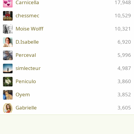
Carnicella
17,948
chessmec
10,529
Moïse Wolff
10,321
D.Isabelle
6,920
Perceval
5,996
simlecteur
4,987
Peniculo
3,860
Oyem
3,852
Gabrielle
3,605