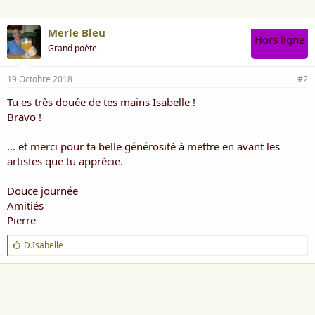
Merle Bleu
Hors ligne
Grand poète
19 Octobre 2018
#2
Tu es très douée de tes mains Isabelle !
Bravo !
... et merci pour ta belle générosité à mettre en avant les
artistes que tu apprécie.
Douce journée
Amitiés
Pierre
J
D.Isabelle
'
a
i
m
e
: