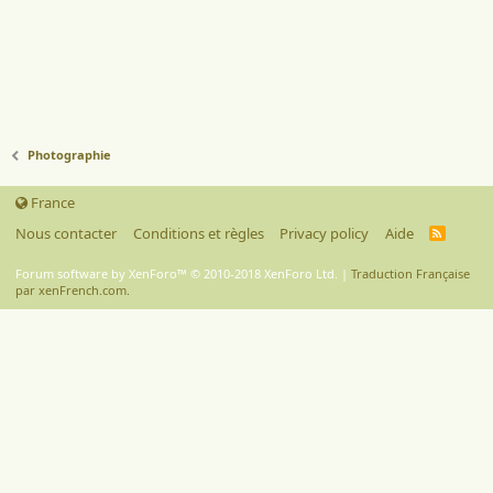
Photographie
France
Nous contacter
Conditions et règles
Privacy policy
Aide
R
S
S
Forum software by XenForo™
© 2010-2018 XenForo Ltd.
|
Traduction Française
par xenFrench.com.