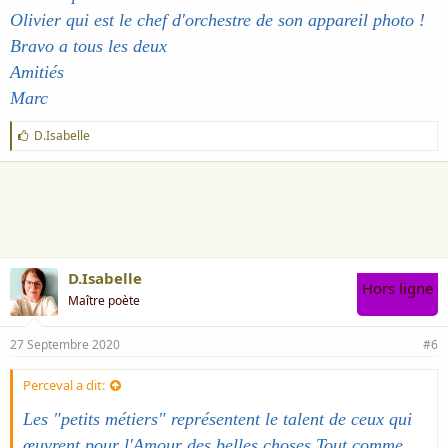
Olivier qui est le chef d'orchestre de son appareil photo !
Bravo a tous les deux
Amitiés
Marc
J
D.Isabelle
'
a
i
m
e
:
D.Isabelle
Hors ligne
Maître poète
27 Septembre 2020
#6
Perceval a dit:
Les "petits métiers" représentent le talent de ceux qui
œuvrent pour l'Amour des belles choses Tout comme