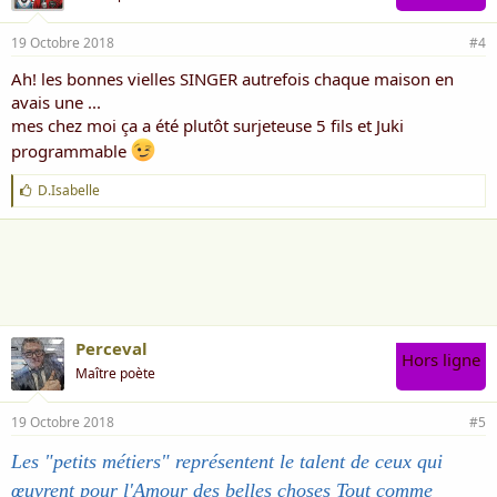
19 Octobre 2018
#4
Ah! les bonnes vielles SINGER autrefois chaque maison en
avais une ...
mes chez moi ça a été plutôt surjeteuse 5 fils et Juki
programmable
J
D.Isabelle
'
a
i
m
e
:
Perceval
Hors ligne
Maître poète
19 Octobre 2018
#5
Les "petits métiers" représentent le talent de ceux qui
œuvrent pour l'Amour des belles choses Tout comme