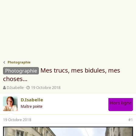
Photographie
Mes trucs, mes bidules, mes
Photographie
choses...
A
D
D.Isabelle
19 Octobre 2018
u
a
t
t
D.Isabelle
Hors ligne
e
e
Maître poète
u
d
r
e
19 Octobre 2018
d
d
#1
e
é
l
b