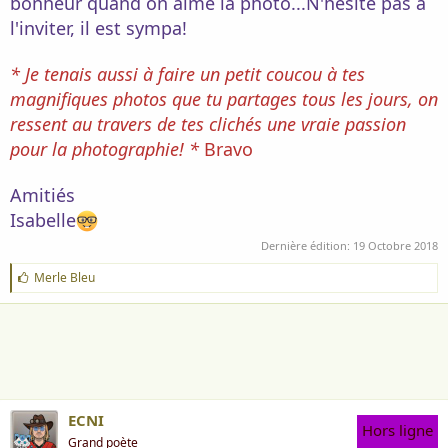
bonheur quand on aime la photo...N'hésite pas à
l'inviter, il est sympa!
* Je tenais aussi à faire un petit coucou à tes
magnifiques photos que tu partages tous les jours, on
ressent au travers de tes clichés une vraie passion
pour la photographie! *
Bravo
Amitiés
Isabelle
Dernière édition:
19 Octobre 2018
J
Merle Bleu
'
a
i
m
e
:
ECNI
Hors ligne
Grand poète