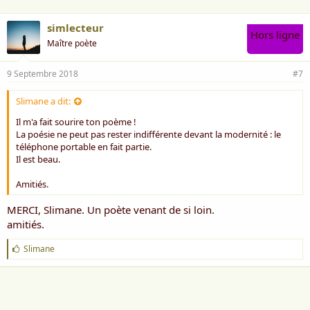
simlecteur
Hors ligne
Maître poète
9 Septembre 2018
#7
Slimane a dit:
Il m'a fait sourire ton poème !
La poésie ne peut pas rester indifférente devant la modernité : le
téléphone portable en fait partie.
Il est beau.
Amitiés.
MERCI, Slimane. Un poète venant de si loin.
amitiés.
J
Slimane
'
a
i
m
e