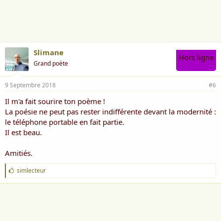
Slimane
Hors ligne
Grand poète
9 Septembre 2018
#6
Il m'a fait sourire ton poème !
La poésie ne peut pas rester indifférente devant la modernité :
le téléphone portable en fait partie.
Il est beau.
Amitiés.
J
simlecteur
'
a
i
m
e
: