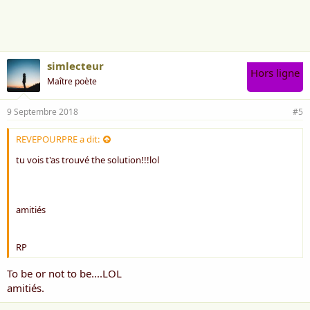
simlecteur
Hors ligne
Maître poète
9 Septembre 2018
#5
REVEPOURPRE a dit:
tu vois t'as trouvé the solution!!!lol
amitiés
RP
To be or not to be....LOL
amitiés.