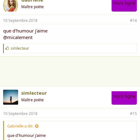
Hors ligne
Maître poète
10 Septembre 2018
#14
que d'humour j'aime
@micalement
J
simlecteur
'
a
i
m
e
:
simlecteur
Hors ligne
Maître poète
10 Septembre 2018
#15
Gabrielle a dit:
que d'humour j'aime