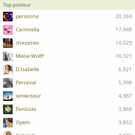
Top posteur
personne
20,269
Carnicella
17,948
chessmec
10,529
Moïse Wolff
10,321
D.Isabelle
6,921
Perceval
5,996
simlecteur
4,987
Peniculo
3,860
Oyem
3,852