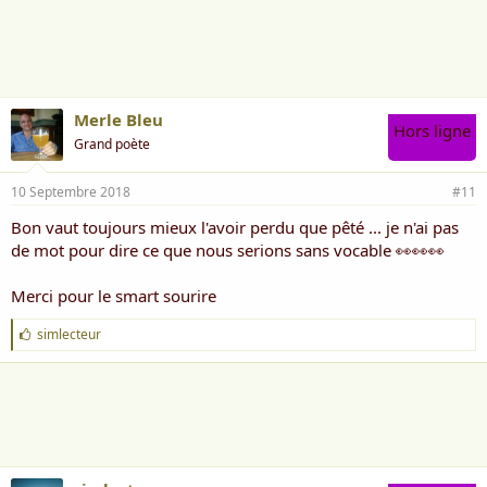
i
m
e
:
Merle Bleu
Hors ligne
Grand poète
10 Septembre 2018
#11
Bon vaut toujours mieux l'avoir perdu que pêté ... je n'ai pas
de mot pour dire ce que nous serions sans vocable 👀👀👀
Merci pour le smart sourire
J
simlecteur
'
a
i
m
e
: