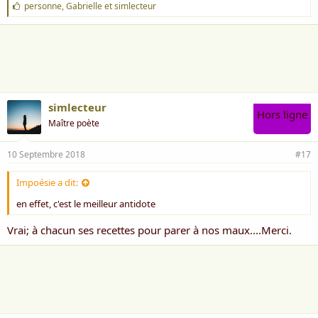
J
personne
,
Gabrielle
et
simlecteur
'
a
i
m
e
:
simlecteur
Hors ligne
Maître poète
10 Septembre 2018
#17
Impoésie a dit:
en effet, c'est le meilleur antidote
Vrai; à chacun ses recettes pour parer à nos maux....Merci.