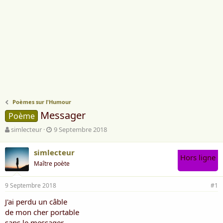
Poèmes sur l'Humour
Messager
Poème
A
D
simlecteur
9 Septembre 2018
u
a
t
t
simlecteur
e
e
Hors ligne
Maître poète
u
d
r
e
d
d
9 Septembre 2018
#1
e
é
l
b
J'ai perdu un câble
a
u
de mon cher portable
d
t
sans le messager