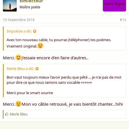
simlecteur
Hors ligne
Maître poète
10 Septembre 2018
#12
Impoésie a dit:
Avec ton nouveau cable, tu pourras (téléphoner) tes poèmes.
Vraiment original.
Merci.
J'essaie encore d'en faire d'autres..
Merle Bleu a dit:
Bon vaut toujours mieux l'avoir perdu que pêté ... je n'ai pas de mot
pour dire ce que nous serions sans vocable 👀👀👀
Merci pour le smart sourire
Merci.
Mon vo câble retrouvé, je vais bientôt chanter...hihi
J
Merle Bleu
'
a
i