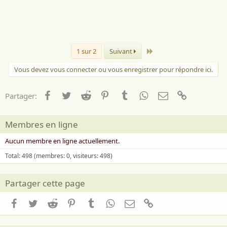
i
m
e
:
Dernier
1 sur 2
Suivant
Vous devez vous connecter ou vous enregistrer pour répondre ici.
Facebook
Twitter
Reddit
Pinterest
Tumblr
WhatsApp
Email
Lien
Partager:
Membres en ligne
Aucun membre en ligne actuellement.
Total: 498 (membres: 0, visiteurs: 498)
Partager cette page
Facebook
Twitter
Reddit
Pinterest
Tumblr
WhatsApp
Email
Lien