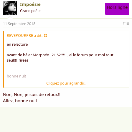
Impoésie
Hors ligne
Grand poète
11 Septembre 2018
#18
REVEPOURPRE a dit:
en relecture
avant de héler Morphée...2H52!!!!! J'ai le forum pour moi tout
seul!!!!rirees
bonne nuit
Cliquez pour agrandir...
RP
Non, Non, je suis de retour.!!!
Allez, bonne nuit.