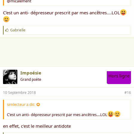
@micalement
C'est un anti- dépresseur prescrit par mes ancêtres....LOL
J
Gabrielle
'
a
i
m
e
:
Impoésie
Hors ligne
Grand poète
10 Septembre 2018
#16
simlecteur a dit:
C'est un anti- dépresseur prescrit par mes ancêtres....LOL
en effet, c'est le meilleur antidote