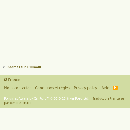
Poèmes sur l'Humour
France
Nous contacter
Conditions et règles
Privacy policy
Aide
R
S
S
Forum software by XenForo™
© 2010-2018 XenForo Ltd.
|
Traduction Française
par xenFrench.com.