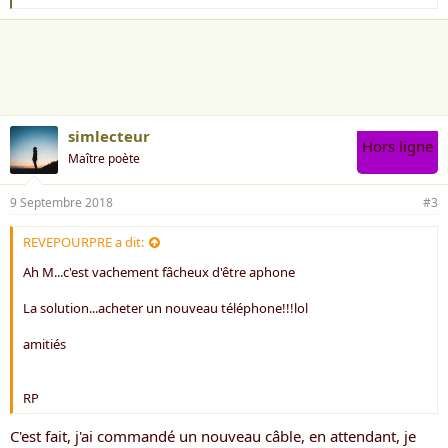
'
a
i
m
e
:
simlecteur
Hors ligne
Maître poète
9 Septembre 2018
#3
REVEPOURPRE a dit:
Ah M...c'est vachement fâcheux d'être aphone
La solution...acheter un nouveau téléphone!!!lol
amitiés
RP
C'est fait, j'ai commandé un nouveau câble, en attendant, je