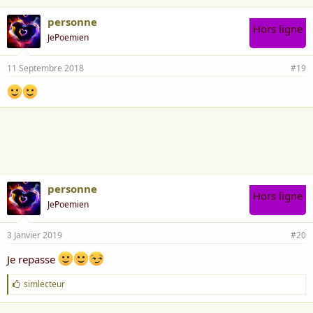
personne
Hors ligne
JePoemien
11 Septembre 2018
#19
personne
Hors ligne
JePoemien
3 Janvier 2019
#20
Je repasse
J
simlecteur
'
a