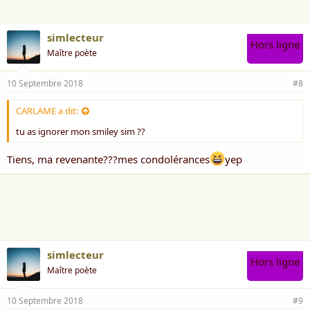
:
simlecteur
Hors ligne
Maître poète
10 Septembre 2018
#8
CARLAME a dit:
tu as ignorer mon smiley sim ??
Tiens, ma revenante???mes condolérances
yep
simlecteur
Hors ligne
Maître poète
10 Septembre 2018
#9