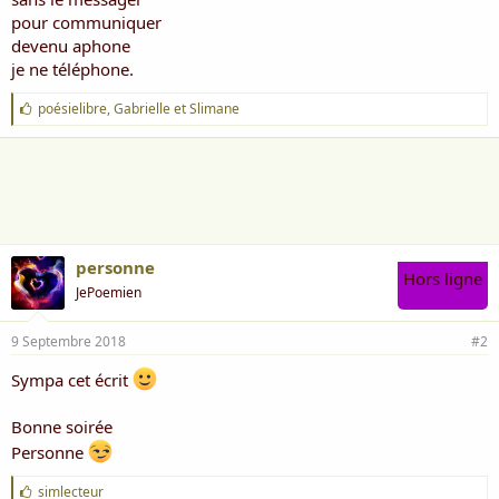
i
pour communiquer
s
devenu aphone
c
je ne téléphone.
u
s
J
poésielibre
,
Gabrielle
et
Slimane
s
'
i
a
o
i
n
m
e
:
personne
Hors ligne
JePoemien
9 Septembre 2018
#2
Sympa cet écrit
Bonne soirée
Personne
J
simlecteur