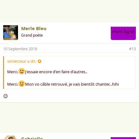
m
e
:
Merle Bleu
Hors ligne
Grand poète
10 Septembre 2018
#13
simlecteur a dit:
Merci.
J'essaie encore d'en faire d'autres..
Merci.
Mon vo câble retrouvé, je vais bientôt chanter...hihi
😉
Gabrielle