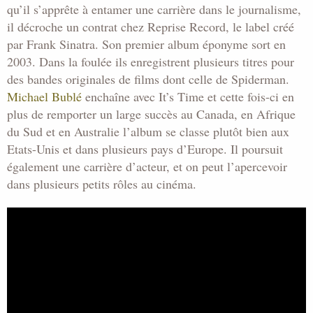
qu’il s’apprête à entamer une carrière dans le journalisme,
il décroche un contrat chez Reprise Record, le label créé
par Frank Sinatra. Son premier album éponyme sort en
2003. Dans la foulée ils enregistrent plusieurs titres pour
des bandes originales de films dont celle de Spiderman.
Michael Bublé
enchaîne avec It’s Time et cette fois-ci en
plus de remporter un large succès au Canada, en Afrique
du Sud et en Australie l’album se classe plutôt bien aux
Etats-Unis et dans plusieurs pays d’Europe. Il poursuit
également une carrière d’acteur, et on peut l’apercevoir
dans plusieurs petits rôles au cinéma.