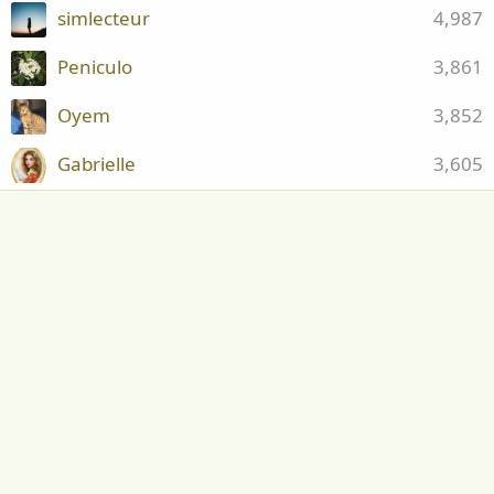
simlecteur
4,987
Peniculo
3,861
Oyem
3,852
Gabrielle
3,605