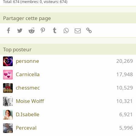
Total: 674 (membres: 0, visiteurs: 674)
Partager cette page
Facebook
Twitter
Reddit
Pinterest
Tumblr
WhatsApp
Email
Lien
Top posteur
personne
20,269
Carnicella
17,948
chessmec
10,529
Moïse Wolff
10,321
D.Isabelle
6,921
Perceval
5,996