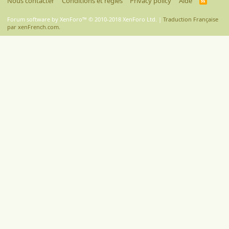
Nous contacter
Conditions et règles
Privacy policy
Aide
S
S
Forum software by XenForo™
© 2010-2018 XenForo Ltd.
|
Traduction Française
par xenFrench.com.