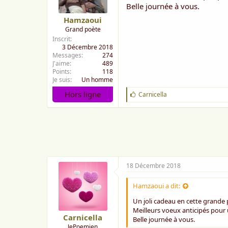
Belle journée à vous.
Hamzaoui
Grand poète
Inscrit
3 Décembre 2018
Messages
274
J'aime
489
Points
118
Je suis
Un homme
Hors ligne
J
Carnicella
'
a
i
m
e
:
18 Décembre 2018
Hamzaoui a dit:
Un joli cadeau en cette grande
Meilleurs voeux anticipés pour
Carnicella
Belle journée à vous.
JePoemien