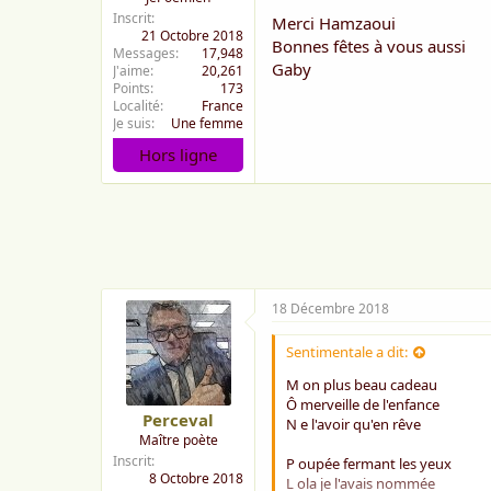
Inscrit
Merci Hamzaoui
21 Octobre 2018
Bonnes fêtes à vous aussi
Messages
17,948
Gaby
J'aime
20,261
Points
173
Localité
France
Je suis
Une femme
Hors ligne
18 Décembre 2018
Sentimentale a dit:
M on plus beau cadeau
Ô merveille de l'enfance
Perceval
N e l'avoir qu'en rêve
Maître poète
Inscrit
P oupée fermant les yeux
8 Octobre 2018
L ola je l'avais nommée