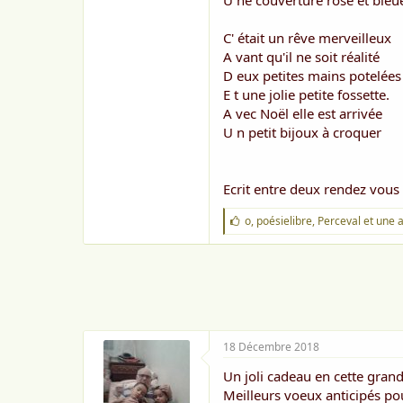
U ne couverture rose et bleu
o
n
C' était un rêve merveilleux
A vant qu'il ne soit réalité
D eux petites mains potelées
E t une jolie petite fossette.
A vec Noël elle est arrivée
U n petit bijoux à croquer
Ecrit entre deux rendez vous
J
o
,
poésielibre
,
Perceval
et une 
'
a
i
m
e
:
18 Décembre 2018
Un joli cadeau en cette gran
Meilleurs voeux anticipés po