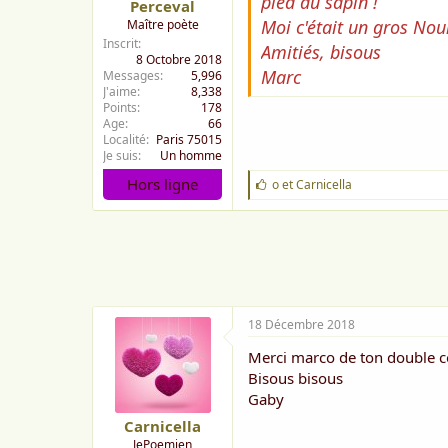
pied du sapin !
Perceval
Moi c'était un gros Nou
Maître poète
Inscrit
Amitiés, bisous
8 Octobre 2018
Marc
Messages
5,996
J'aime
8,338
Points
178
Age
66
Localité
Paris 75015
Je suis
Un homme
Hors ligne
J
o
et
Carnicella
'
a
i
m
e
:
18 Décembre 2018
Merci marco de ton double 
Bisous bisous
Gaby
Carnicella
JePoemien