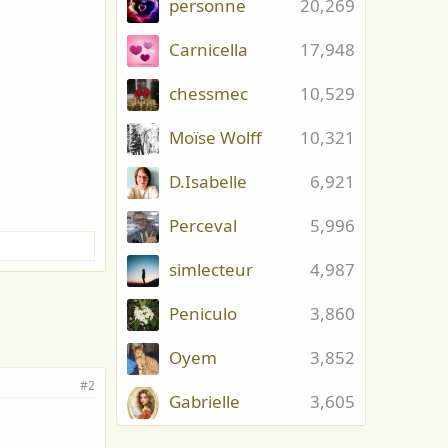
personne
20,269
Carnicella
17,948
chessmec
10,529
Moïse Wolff
10,321
D.Isabelle
6,921
Perceval
5,996
simlecteur
4,987
Peniculo
3,860
Oyem
3,852
#2
Gabrielle
3,605