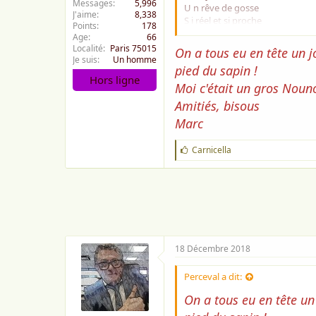
Messages
5,996
U n rêve de gosse
J'aime
8,338
S i réel et si proche
Points
178
Age
66
B erceau d'osier enrubanné
Localité
Paris 75015
On a tous eu en tête un 
E t de beaux draps blancs
Je suis
Un homme
pied du sapin !
A vec une couverture tricotée
Hors ligne
U ne couverture rose et bleue
Moi c'était un gros Noun
Amitiés, bisous
C' était un rêve merveilleux
Marc
A vant qu'il ne soit réalité
D eux petites mains potelées
E t une jolie petite fossette.
J
Carnicella
A vec Noël elle est arrivée
'
a
U n petit bijoux à croquer
i
m
e
Ecrit entre deux rendez vous
:
18 Décembre 2018
Perceval a dit:
On a tous eu en tête un