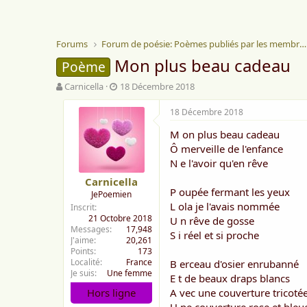
Forums
Forum de poésie: Poèmes publiés par les membres
Mon plus beau cadeau
Poème
A
D
Carnicella
18 Décembre 2018
u
a
t
t
18 Décembre 2018
e
e
M on plus beau cadeau
u
d
r
e
Ô merveille de l'enfance
d
d
N e l'avoir qu'en rêve
e
é
Carnicella
l
b
P oupée fermant les yeux
JePoemien
a
u
L ola je l'avais nommée
Inscrit
d
t
21 Octobre 2018
U n rêve de gosse
i
Messages
17,948
s
S i réel et si proche
J'aime
20,261
c
Points
173
u
Localité
France
B erceau d'osier enrubanné
s
Je suis
Une femme
E t de beaux draps blancs
s
Hors ligne
A vec une couverture tricoté
i