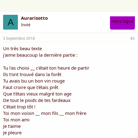
:
Aurarisotto
A
Hors ligne
Invité
3 Septembre 2018
#2
Un très beau texte
j'aime beaucoup la dernière partie :
Tu l'as choisi __ c'était ton heure de partir
Ils t'ont trouvé dans la forêt
Tu avais bu un bon vin rouge
Faut croire que t'étais prêt
Que t'étais vieux malgré ton age
De tout le poids de tes fardeaux
C'était trop tôt !
Toi mon voisin __ mon fils __ mon frère
Toi mon ami
Je t'aime
Je pleure