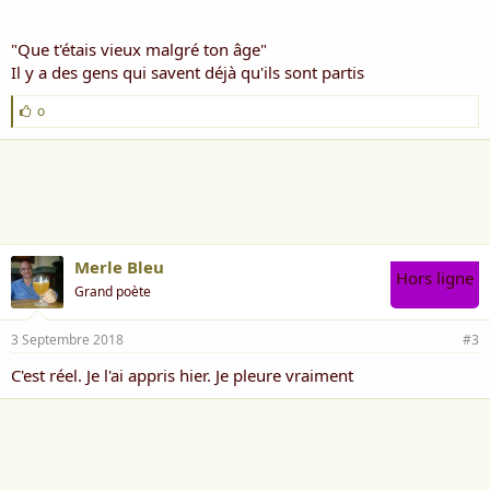
"Que t'étais vieux malgré ton âge"
Il y a des gens qui savent déjà qu'ils sont partis
J
o
'
a
i
m
e
:
Merle Bleu
Hors ligne
Grand poète
3 Septembre 2018
#3
C'est réel. Je l'ai appris hier. Je pleure vraiment