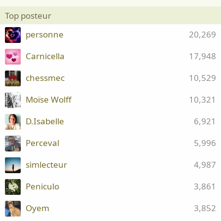
Top posteur
personne
20,269
Carnicella
17,948
chessmec
10,529
Moïse Wolff
10,321
D.Isabelle
6,921
Perceval
5,996
simlecteur
4,987
Peniculo
3,861
Oyem
3,852