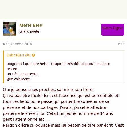
"Que t'étais vieux malgré ton âge"
Il y a des gens qui savent déjà qu'ils sont partis
Merle Bleu
Hors ligne
Grand poète
4 Septembre 2018
#12
Gabrielle a dit:
poignant ! que dire hélas , toujours très difficile pour ceux qui
restent
un très beau texte
@micalement
Oui je pense à ses proches, sa mère, son frère.
Ça va pas être facile. Ici c'est l'absence qui est perceptible et
tous ces lieux où je passe qui portent le souvenir de sa
présence et de nos partages. J'avais, j'ai cette affection
parternelle envers lui. C'était un jeune homme de 34 ans
gentil attentionné etc ...
Pardon d'être si loquace mais j'ai besoin de dire par écrit. C'est