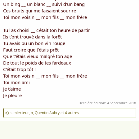
Un bing __ un blanc __ suivi d'un bang
Ces bruits qui me faisaient sourire
Toi mon voisin __ mon fils __ mon frère
Tu l'as choisi __ c'était ton heure de partir
Ils t'ont trouvé dans la forêt
Tu avais bu un bon vin rouge
Faut croire que t'étais prêt
Que t'étais vieux malgré ton age
De tout le poids de tes fardeaux
C'était trop tôt !
Toi mon voisin __ mon fils __ mon frère
Toi mon ami
Je t'aime
Je pleure
Dernière édition:
4 Septembre 2018
J
simlecteur
,
o
,
Quentin Aubry
et 4 autres
'
a
i
m
e