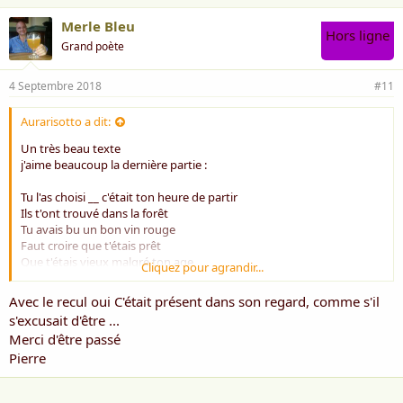
Merle Bleu
Hors ligne
Grand poète
4 Septembre 2018
#11
Aurarisotto a dit:
Un très beau texte
j'aime beaucoup la dernière partie :
Tu l'as choisi __ c'était ton heure de partir
Ils t'ont trouvé dans la forêt
Tu avais bu un bon vin rouge
Faut croire que t'étais prêt
Que t'étais vieux malgré ton age
Cliquez pour agrandir...
De tout le poids de tes fardeaux
C'était trop tôt !
Avec le recul oui C'était présent dans son regard, comme s'il
Toi mon voisin __ mon fils __ mon frère
s'excusait d'être ...
Toi mon ami
Merci d'être passé
Je t'aime
Pierre
Je pleure