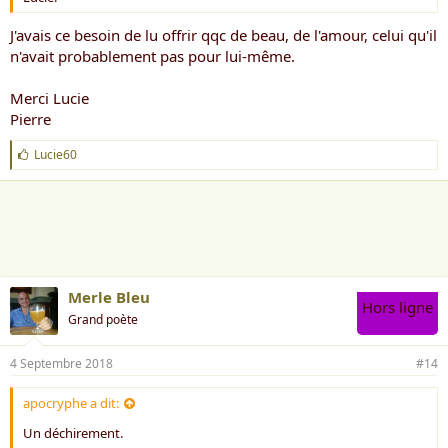
J'avais ce besoin de lu offrir qqc de beau, de l'amour, celui qu'il
n'avait probablement pas pour lui-même.
Merci Lucie
Pierre
J
Lucie60
'
a
i
m
e
:
Merle Bleu
Hors ligne
Grand poète
4 Septembre 2018
#14
apocryphe a dit:
Un déchirement.