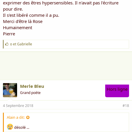
exprimer des êtres hypersensibles. Il n'avait pas l'écriture
pour dire.
Rose ***
Il s'est libéré comme il a pu.
Merci d'être là Rose
Humainement
Pierre
J
o
et
Gabrielle
'
a
i
m
e
:
Merle Bleu
Hors ligne
Grand poète
4 Septembre 2018
#18
Alain a dit:
désolé ...