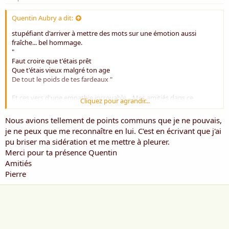
Quentin Aubry a dit:
stupéfiant d'arriver à mettre des mots sur une émotion aussi
fraîche... bel hommage.
"
Faut croire que t'étais prêt
Que t'étais vieux malgré ton age
De tout le poids de tes fardeaux "
Et ces vers d'une empathie incroyable... Mes amitiés dans ce
Cliquez pour agrandir...
moment difficile
Nous avions tellement de points communs que je ne pouvais,
je ne peux que me reconnaître en lui. C'est en écrivant que j'ai
pu briser ma sidération et me mettre à pleurer.
Merci pour ta présence Quentin
Amitiés
Pierre