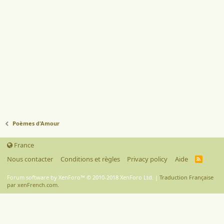
Poèmes d'Amour
France
Nous contacter
Conditions et règles
Privacy policy
Aide
R
S
S
Forum software by XenForo™
© 2010-2018 XenForo Ltd.
|
Traduction Française
par xenFrench.com.