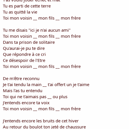
i
Tu es parti de cette terre
s
Tu as quitté la vie
c
Toi mon voisin __ mon fils __ mon frère
u
s
s
Tu me disais "ici je n'ai aucun ami"
i
Toi mon voisin __ mon fils __ mon frère
o
Dans ta prison de solitaire
n
Qu'aurai-je pu te dire
Que répondre à ce cri
Ce désespoir de l'Etre
Toi mon voisin __ mon fils __ mon frère
De m'être reconnu
Je t'ai tendu la main __ t'ai offert un je t'aime
Mais l'as tu entendu
Toi qui ne t'aimais pas __ ou plus
J'entends encore ta voix
Toi mon voisin __ mon fils __ mon frère
J'entends encore les bruits de cet hiver
Au retour du boulot ton jeté de chaussure