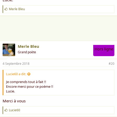
J
Merle Bleu
'
a
i
m
e
:
Merle Bleu
Hors ligne
Grand poète
4 Septembre 2018
#20
Lucie60 a dit:
Je comprends tout à fait !!
Encore merci pour ce poème !!
Lucie.
Merci à vous
J
Lucie60
'