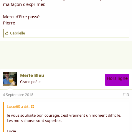
ma façon d'exprimer.
Merci d'être passé
Pierre
J
Gabrielle
'
a
i
m
e
:
Merle Bleu
Hors ligne
Grand poète
4 Septembre 2018
#13
Lucie60 a dit:
Je vous souhaite bon courage, c'est vraiment un moment difficile.
Les mots choisis sont superbes.
Lucie.