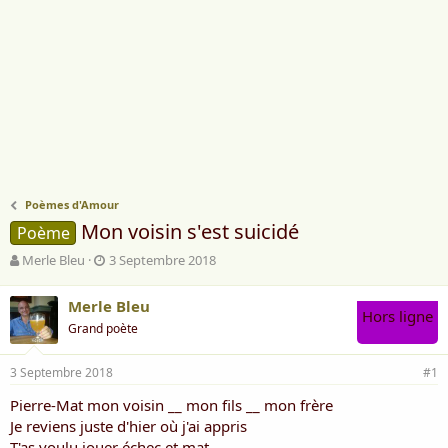
Poèmes d'Amour
Mon voisin s'est suicidé
Poème
A
D
Merle Bleu
3 Septembre 2018
u
a
t
t
Merle Bleu
e
e
Hors ligne
Grand poète
u
d
r
e
d
d
3 Septembre 2018
#1
e
é
l
b
Pierre-Mat mon voisin __ mon fils __ mon frère
a
u
Je reviens juste d'hier où j'ai appris
d
t
T'as voulu jouer échec et mat