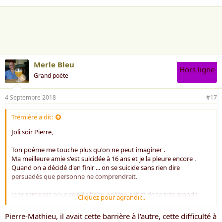
Merle Bleu
Hors ligne
Grand poète
4 Septembre 2018
#17
Trémière a dit:
Joli soir Pierre,
Ton poème me touche plus qu'on ne peut imaginer .
Ma meilleure amie s'est suicidée à 16 ans et je la pleure encore .
Quand on a décidé d'en finir ... on se suicide sans rien dire
persuadés que personne ne comprendrait.
Je te remercie pour ce très beau poème, reflet de ta très grande
Cliquez pour agrandir...
sensibilité
Pierre-Mathieu, il avait cette barrière à l'autre, cette difficulté à
Poétiquement et dans l'émotion