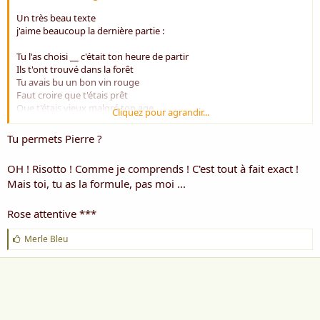
Un très beau texte
j'aime beaucoup la dernière partie :
Tu l'as choisi __ c'était ton heure de partir
Ils t'ont trouvé dans la forêt
Tu avais bu un bon vin rouge
Faut croire que t'étais prêt
Que t'étais vieux malgré ton age
Cliquez pour agrandir...
De tout le poids de tes fardeaux
C'était trop tôt !
Tu permets Pierre ?
Toi mon voisin __ mon fils __ mon frère
Toi mon ami
OH ! Risotto ! Comme je comprends ! C'est tout à fait exact !
Je t'aime
Mais toi, tu as la formule, pas moi ...
Je pleure
Rose attentive ***
"Que t'étais vieux malgré ton âge"
Il y a des gens qui savent déjà qu'ils sont partis
J
Merle Bleu
'
a
i
m
e
: