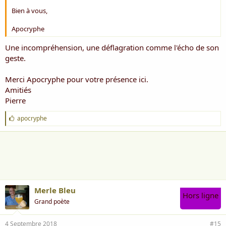
Bien à vous,
Apocryphe
Une incompréhension, une déflagration comme l'écho de son
geste.
Merci Apocryphe pour votre présence ici.
Amitiés
Pierre
J
apocryphe
'
a
i
m
e
:
Merle Bleu
Hors ligne
Grand poète
4 Septembre 2018
#15