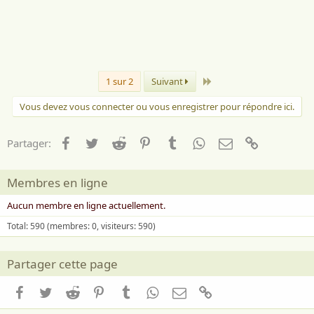
a
i
m
e
:
Dernier
1 sur 2
Suivant
Vous devez vous connecter ou vous enregistrer pour répondre ici.
Facebook
Twitter
Reddit
Pinterest
Tumblr
WhatsApp
Email
Lien
Partager:
Membres en ligne
Aucun membre en ligne actuellement.
Total: 590 (membres: 0, visiteurs: 590)
Partager cette page
Facebook
Twitter
Reddit
Pinterest
Tumblr
WhatsApp
Email
Lien