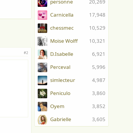
personne
20,269
Carnicella
17,948
chessmec
10,529
Moïse Wolff
10,321
#2
D.Isabelle
6,921
Perceval
5,996
simlecteur
4,987
Peniculo
3,860
Oyem
3,852
Gabrielle
3,605