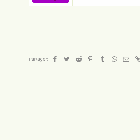
Facebook
Twitter
Reddit
Pinterest
Tumblr
WhatsApp
Emai
Partager: