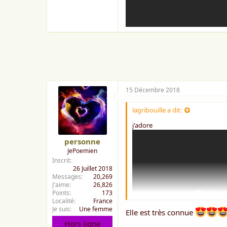
o
n
15 Décembre 2018
lagribouille a dit:
j'adore
personne
JePoemien
Inscrit
26 Juillet 2018
Messages
20,269
J'aime
26,826
Points
173
Localité
France
Je suis
Une femme
Elle est très connue
Hors ligne