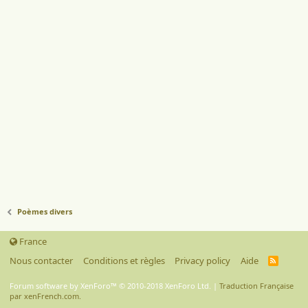
Poèmes divers
France
Nous contacter
Conditions et règles
Privacy policy
Aide
R
S
S
Forum software by XenForo™
© 2010-2018 XenForo Ltd.
|
Traduction Française
par xenFrench.com.