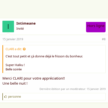
i
m
e
:
Intimeane
I
Hors ligne
Invité
15 Janvier 2019
#8
CLARI a dit:
C'est tout petit et çà donne déjà le frisson du bonheur.
Super Haïku !
Belle soirée
Merci CLARI pour votre appréciation!!
Une belle nuit !
Dernière édition par un modérateur:
15 Janvier 2019
J
personne
'
a
i