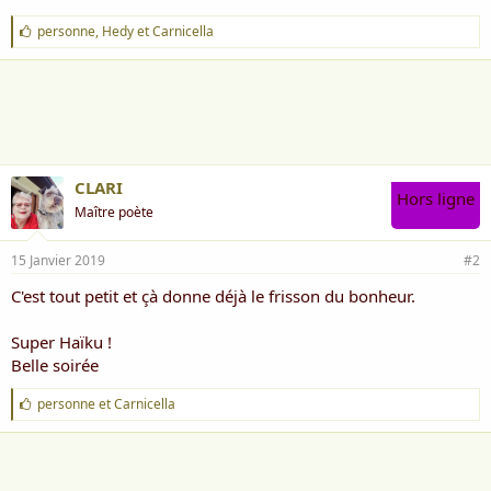
i
s
J
personne
,
Hedy
et
Carnicella
'
c
a
u
i
s
m
s
e
i
:
o
n
CLARI
Hors ligne
Maître poète
15 Janvier 2019
#2
C'est tout petit et çà donne déjà le frisson du bonheur.
Super Haïku !
Belle soirée
J
personne
et
Carnicella
'
a
i
m
e