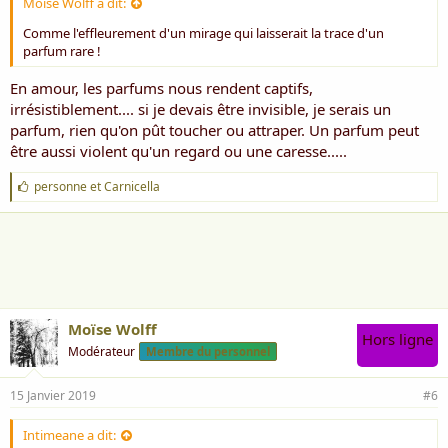
Moïse Wolff a dit:
Comme l'effleurement d'un mirage qui laisserait la trace d'un
parfum rare !
En amour, les parfums nous rendent captifs,
irrésistiblement.... si je devais être invisible, je serais un
parfum, rien qu'on pût toucher ou attraper. Un parfum peut
être aussi violent qu'un regard ou une caresse.....
J
personne
et
Carnicella
'
a
i
m
e
:
Moïse Wolff
Hors ligne
Modérateur
Membre du personnel
15 Janvier 2019
#6
Intimeane a dit: