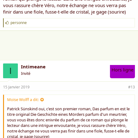
vous rassure chère Véro, notre échange ne vous verra pas
finir dans une fiole, fusse-t-elle de cristal, je gage (sourire)
J
personne
'
a
i
m
e
:
Intimeane
I
Hors ligne
Invité
15 Janvier 2019
#13
Moïse Wolff a dit:
Patrick Sünskind oui, c'est son premier roman, Das parfum en est le
titre original Die Geschichte eines Mörders parfum d'un meurtrier,
vous vous êtes donc enivrée du parfum de ce roman qui plonge le
lecteur dans une intrigue envoutante, je vous rassure chère Véro,
notre échange ne vous verra pas finir dans une fiole, fusse-t-elle de
cristal, je gage (sourire)