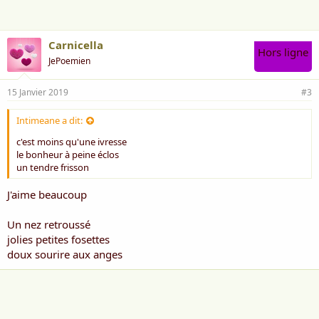
:
Carnicella
Hors ligne
JePoemien
15 Janvier 2019
#3
Intimeane a dit:
c'est moins qu'une ivresse
le bonheur à peine éclos
un tendre frisson
J'aime beaucoup
Un nez retroussé
jolies petites fosettes
doux sourire aux anges