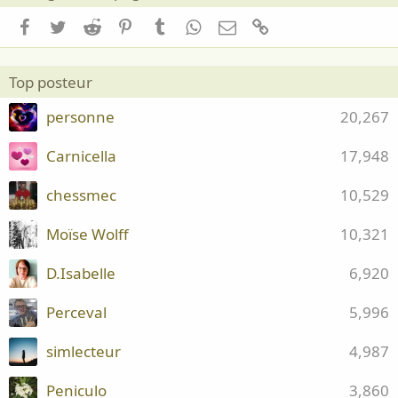
Facebook
Twitter
Reddit
Pinterest
Tumblr
WhatsApp
Email
Lien
Top posteur
personne
20,267
Carnicella
17,948
chessmec
10,529
Moïse Wolff
10,321
D.Isabelle
6,920
Perceval
5,996
simlecteur
4,987
Peniculo
3,860