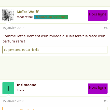
Moïse Wolff
Hors ligne
Modérateur
Membre du personnel
15 Janvier 2019
#4
Comme l'effleurement d'un mirage qui laisserait la trace d'un
parfum rare !
J
personne
et
Carnicella
'
a
i
m
e
:
Intimeane
I
Hors ligne
Invité
15 Janvier 2019
#5