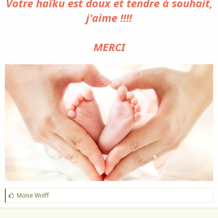
Votre haïku est doux et tendre à souhait,
j'aime !!!!
MERCI
J
Moïse Wolff
'
a