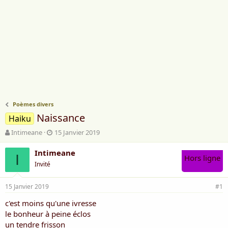
Poèmes divers
Naissance
Haiku
A
D
Intimeane
15 Janvier 2019
u
a
t
t
Intimeane
I
Hors ligne
e
e
Invité
u
d
r
e
15 Janvier 2019
d
d
#1
e
é
c'est moins qu'une ivresse
l
b
le bonheur à peine éclos
a
u
d
t
un tendre frisson