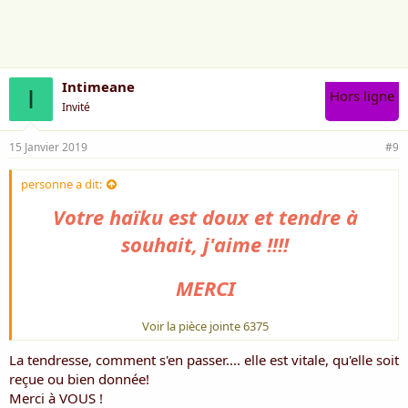
m
e
:
Intimeane
I
Hors ligne
Invité
15 Janvier 2019
#9
personne a dit:
Votre haïku est doux et tendre à
souhait, j'aime !!!!
MERCI
Voir la pièce jointe 6375
La tendresse, comment s'en passer.... elle est vitale, qu'elle soit
reçue ou bien donnée!
Merci à VOUS !