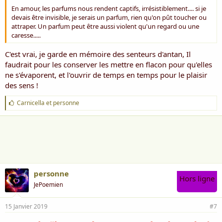
En amour, les parfums nous rendent captifs, irrésistiblement.... si je
devais être invisible, je serais un parfum, rien qu'on pût toucher ou
attraper. Un parfum peut être aussi violent qu'un regard ou une
caresse.....
C'est vrai, je garde en mémoire des senteurs d'antan, Il
faudrait pour les conserver les mettre en flacon pour qu'elles
ne s'évaporent, et l'ouvrir de temps en temps pour le plaisir
des sens !
J
Carnicella
et
personne
'
a
i
m
e
:
personne
Hors ligne
JePoemien
15 Janvier 2019
#7