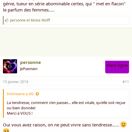
génie, tueur en série abominable certes, qui " met en flacon"
le parfum des femmes.....
J
personne
et
Moïse Wolff
'
a
i
m
e
:
personne
Hors ligne
JePoemien
15 Janvier 2019
#11
Intimeane a dit:
La tendresse, comment s'en passer.... elle est vitale, qu'elle soit reçue
ou bien donnée!
Merci à VOUS !
Oui vous avez raison, on ne peut vivre sans tendresse......