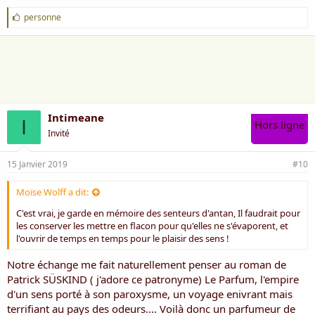
J
personne
'
a
i
m
e
:
Intimeane
I
Hors ligne
Invité
15 Janvier 2019
#10
Moïse Wolff a dit:
C'est vrai, je garde en mémoire des senteurs d'antan, Il faudrait pour
les conserver les mettre en flacon pour qu'elles ne s'évaporent, et
l'ouvrir de temps en temps pour le plaisir des sens !
Notre échange me fait naturellement penser au roman de
Patrick SÜSKIND ( j'adore ce patronyme) Le Parfum, l'empire
d'un sens porté à son paroxysme, un voyage enivrant mais
terrifiant au pays des odeurs.... Voilà donc un parfumeur de