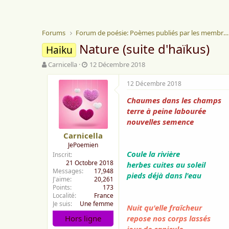
Forums
Forum de poésie: Poèmes publiés par les membres
Nature (suite d'haïkus)
Haiku
A
D
Carnicella
12 Décembre 2018
u
a
t
t
12 Décembre 2018
e
e
Chaumes dans les champs
u
d
r
e
terre à peine labourée
d
d
nouvelles semence
e
é
Carnicella
l
b
JePoemien
a
u
Coule la rivière
Inscrit
d
t
21 Octobre 2018
herbes cuites au soleil
i
Messages
17,948
s
pieds déjà dans l'eau
J'aime
20,261
c
Points
173
u
Localité
France
s
Je suis
Une femme
Nuit qu'elle fraîcheur
s
Hors ligne
repose nos corps lassés
i