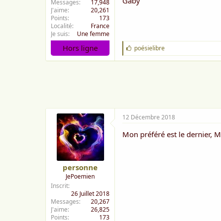
Gaby
Messages
17,948
J'aime
20,261
Points
173
Localité
France
Je suis
Une femme
Hors ligne
J
poésielibre
'
a
i
m
e
:
12 Décembre 2018
Mon préféré est le dernier,
personne
JePoemien
Inscrit
26 Juillet 2018
Messages
20,267
J'aime
26,825
Points
173