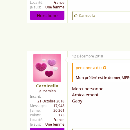
Localité
France
Je suis
Une femme
Hors ligne
J
Carnicella
'
a
i
m
e
:
12 Décembre 2018
personne a dit:
Mon préféré est le dernier, ME
Carnicella
Merci personne
JePoemien
Amicalement
Inscrit
Gaby
21 Octobre 2018
Messages
17,948
J'aime
20,261
Points
173
Localité
France
Je suis
Une femme