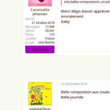
très belles compositions ,un jo
Carnicella
Merci Régis d'avoir apprécier
JePoemien
Amicalement
Inscrit
Gaby
21 Octobre 2018
Messages
17,948
J'aime
20,261
Points
173
Localité
France
Je suis
Une femme
Hors ligne
12 Décembre 2018
Belle composition aux couleur
Belle journée
poésielibre