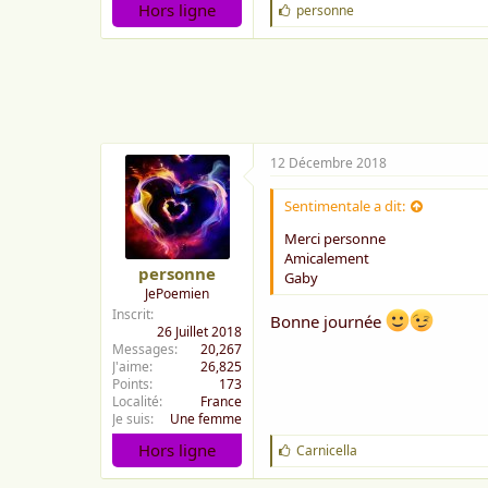
Hors ligne
J
personne
'
a
i
m
e
:
12 Décembre 2018
Sentimentale a dit:
Merci personne
Amicalement
personne
Gaby
JePoemien
Inscrit
Bonne journée
26 Juillet 2018
Messages
20,267
J'aime
26,825
Points
173
Localité
France
Je suis
Une femme
Hors ligne
J
Carnicella
'
a