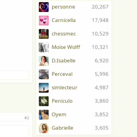
personne
20,267
Carnicella
17,948
chessmec
10,529
Moïse Wolff
10,321
D.Isabelle
6,920
Perceval
5,996
simlecteur
4,987
Peniculo
3,860
Oyem
3,852
#2
Gabrielle
3,605