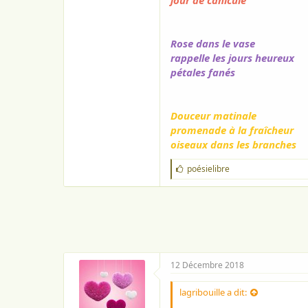
jour de canicule
o
n
Rose dans le vase
rappelle les jours heureux
pétales fanés
Douceur matinale
promenade à la fraîcheur
oiseaux dans les branches
J
poésielibre
'
a
i
m
e
:
12 Décembre 2018
lagribouille a dit: