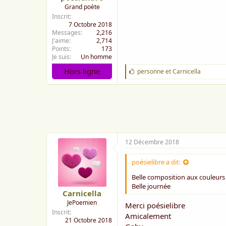
Grand poète
Inscrit
7 Octobre 2018
Messages
2,216
J'aime
2,714
Points
173
Je suis
Un homme
Hors ligne
J
personne
et
Carnicella
'
a
i
m
e
:
12 Décembre 2018
poésielibre a dit:
Belle composition aux couleurs d
Belle journée
Carnicella
JePoemien
Merci poésielibre
Inscrit
Amicalement
21 Octobre 2018