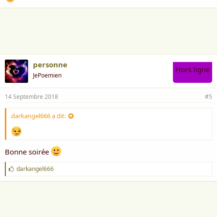
personne
Hors ligne
JePoemien
14 Septembre 2018
#5
darkangel666 a dit:
Bonne soirée
J
darkangel666
'
a
i
m
e
: