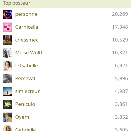
Top posteur
personne
20,269
Carnicella
17,948
chessmec
10,529
Moïse Wolff
10,321
D.Isabelle
6,921
Perceval
5,996
simlecteur
4,987
Peniculo
3,861
Oyem
3,852
Gabrielle
3,605