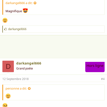
darkangel666 a dit:
Magnifique
J
darkangel666
'
a
i
m
e
:
darkangel666
D
Hors ligne
Grand poète
12 Septembre 2018
#4
personne a dit: