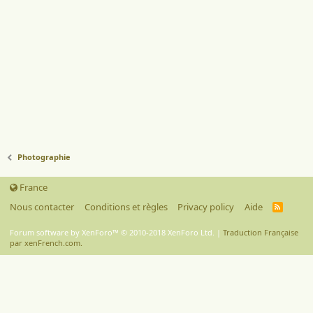
Photographie
France
Nous contacter
Conditions et règles
Privacy policy
Aide
R
S
S
Forum software by XenForo™
© 2010-2018 XenForo Ltd.
|
Traduction Française
par xenFrench.com.