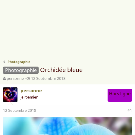
Photographie
Orchidée bleue
Photographie
A
D
personne
12 Septembre 2018
u
a
t
t
personne
Hors ligne
e
e
JePoemien
u
d
r
e
12 Septembre 2018
d
d
#1
e
é
l
b
a
u
d
t