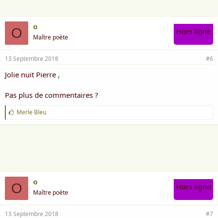
o
O
Hors ligne
Maître poète
13 Septembre 2018
#6
Jolie nuit Pierre ,
Pas plus de commentaires ?
J
Merle Bleu
'
a
i
m
e
:
o
O
Hors ligne
Maître poète
13 Septembre 2018
#7