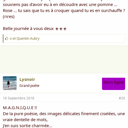
souviens pas d'avoir eu à en découdre avec une pomme ...
Rose ... tu sais que tu es à croquer quand tu es en surchauffe ?
(rires)
Belle journée à vous deux ☀️☀️☀️
J
o
et
Quentin Aubry
'
a
i
m
e
:
Lysnoir
Hors ligne
Grand poète
16 Septembre 2018
#20
M.A.G.N.I.Q.U.E !!
De la pure poésie, des images délicates finement ciselées, une
vraie dentelle de mots,
J'en suis sortie charmée...