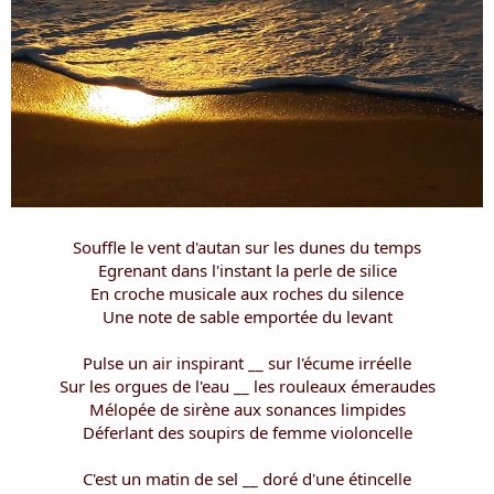
i
s
c
u
s
s
i
o
n
Souffle le vent d'autan sur les dunes du temps
Egrenant dans l'instant la perle de silice
En croche musicale aux roches du silence
Une note de sable emportée du levant
Pulse un air inspirant __ sur l'écume irréelle
Sur les orgues de l'eau __ les rouleaux émeraudes
Mélopée de sirène aux sonances limpides
Déferlant des soupirs de femme violoncelle
C'est un matin de sel __ doré d'une étincelle