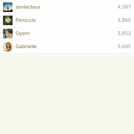
simlecteur
4,987
Peniculo
3,860
Oyem
3,852
Gabrielle
3,605