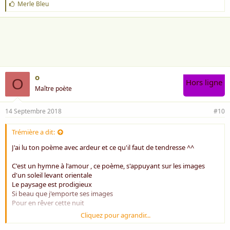
J
Merle Bleu
'
a
i
m
e
:
o
O
Hors ligne
Maître poète
14 Septembre 2018
#10
Trémière a dit:
J'ai lu ton poème avec ardeur et ce qu'il faut de tendresse ^^
C'est un hymne à l'amour , ce poème, s'appuyant sur les images
d'un soleil levant orientale
Le paysage est prodigieux
Si beau que j'emporte ses images
Pour en rêver cette nuit
Cliquez pour agrandir...
Bien à toi