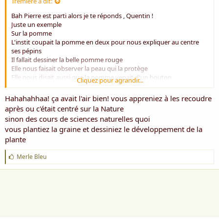
Trémière a dit:
Bah Pierre est parti alors je te réponds , Quentin !
Juste un exemple
Sur la pomme
L'instit coupait la pomme en deux pour nous expliquer au centre
ses pépins
Il fallait dessiner la belle pomme rouge
Elle nous faisait observer la peau qui la protège
Elle nous disait aussi que la pomme venait d'un bouton
Cliquez pour agrandir...
Et on se déboutonnait MDR ... je dérapeeee !
Hahahahhaa! ça avait l'air bien! vous appreniez à les recoudre
après ou c'était centré sur la Nature
Rose en surchauffe
sinon des cours de sciences naturelles quoi
vous plantiez la graine et dessiniez le développement de la
plante
J
Merle Bleu
'
a
i
m
e
: