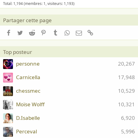
Total: 1,194 (membres: 1, visiteurs: 1,193)
Partager cette page
Facebook
Twitter
Reddit
Pinterest
Tumblr
WhatsApp
Email
Lien
Top posteur
personne
20,267
Carnicella
17,948
chessmec
10,529
Moïse Wolff
10,321
D.Isabelle
6,920
Perceval
5,996