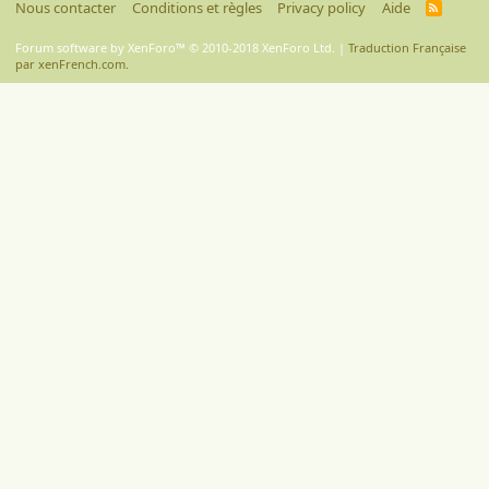
Nous contacter
Conditions et règles
Privacy policy
Aide
R
S
S
Forum software by XenForo™
© 2010-2018 XenForo Ltd.
|
Traduction Française
par xenFrench.com.