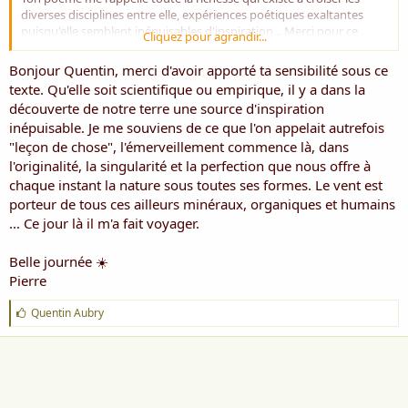
diverses disciplines entre elle, expériences poétiques exaltantes
puisqu'elle semblent inépuisables d'inspiration... Merci pour ce
Cliquez pour agrandir...
partage
Bonjour Quentin, merci d'avoir apporté ta sensibilité sous ce
texte. Qu'elle soit scientifique ou empirique, il y a dans la
découverte de notre terre une source d'inspiration
inépuisable. Je me souviens de ce que l'on appelait autrefois
"leçon de chose", l'émerveillement commence là, dans
l'originalité, la singularité et la perfection que nous offre à
chaque instant la nature sous toutes ses formes. Le vent est
porteur de tous ces ailleurs minéraux, organiques et humains
... Ce jour là il m'a fait voyager.
Belle journée ☀️
Pierre
J
Quentin Aubry
'
a
i
m
e
: