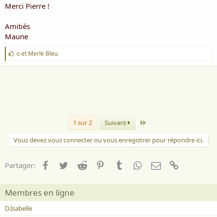
Merci Pierre !
Amitiés
Maune
J
o
et
Merle Bleu
'
a
i
m
e
:
Dernier
1 sur 2
Suivant
Vous devez vous connecter ou vous enregistrer pour répondre ici.
Facebook
Twitter
Reddit
Pinterest
Tumblr
WhatsApp
Email
Lien
Partager:
Membres en ligne
D.Isabelle