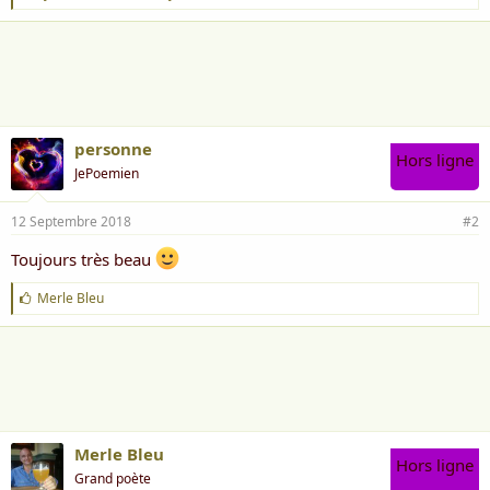
'
a
i
m
e
:
personne
Hors ligne
JePoemien
12 Septembre 2018
#2
Toujours très beau
J
Merle Bleu
'
a
i
m
e
:
Merle Bleu
Hors ligne
Grand poète