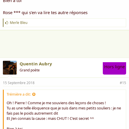
Bien à toi
Rose *** qui s'en va lire tes autre réponses
J
Merle Bleu
'
a
i
m
e
:
Quentin Aubry
Hors ligne
Grand poète
15 Septembre 2018
#15
Trémière a dit:
Oh ! Pierre ! Comme je me souviens des leçons de choses !
Tu as une telle éloquence que je suis dans mes petits souliers : je ne
fais pas le poids autrement dit
Et j'en connais la cause : mais CHUT ! C'est secret ^^
Bien à toi