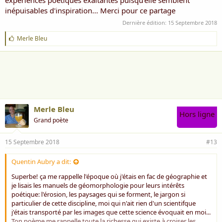
expériences poétiques exaltantes puisqu'elle semblent
inépuisables d'inspiration... Merci pour ce partage
Dernière édition:
15 Septembre 2018
J
Merle Bleu
'
a
i
m
e
:
Merle Bleu
Hors ligne
Grand poète
15 Septembre 2018
#13
Quentin Aubry a dit:
Superbe! ça me rappelle l'époque où j'étais en fac de géographie et
je lisais les manuels de géomorphologie pour leurs intérêts
poétique: l'érosion, les paysages qui se forment, le jargon si
particulier de cette discipline, moi qui n'ait rien d'un scientifque
j'étais transporté par les images que cette science évoquait en moi...
Ton poème me rappelle toute la richesse qui existe à croiser les