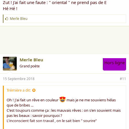
Zut ! J'ai fait une faute : " oriental " ne prend pas de E
Rose *** souriante
Hé Hé !
J
Merle Bleu
'
a
i
m
e
:
Merle Bleu
Hors ligne
Grand poète
15 Septembre 2018
#11
Trémière a dit:
Oh ! J'ai fait un rêve en couleur
mais je ne me souviens hélas
que de bribes ...
C'est toujours comme ça : les mauvais rêves : on s'en souvient mais
pas les beaux : savoir pourquoi ?
L'inconscient fait son travail , on le sait bien " sourire"