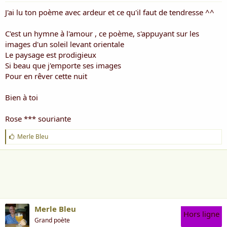
J'ai lu ton poème avec ardeur et ce qu'il faut de tendresse ^^
C'est un hymne à l'amour , ce poème, s'appuyant sur les
images d'un soleil levant orientale
Le paysage est prodigieux
Si beau que j'emporte ses images
Pour en rêver cette nuit
Bien à toi
Rose *** souriante
J
Merle Bleu
'
a
i
m
e
:
Merle Bleu
Hors ligne
Grand poète