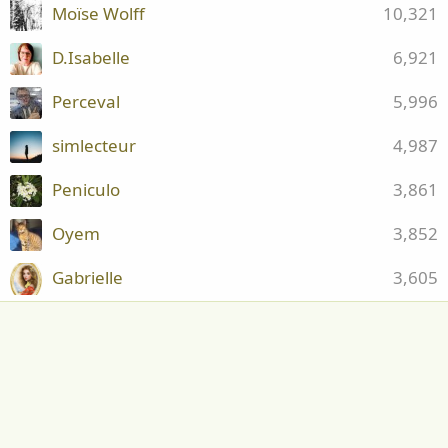
Moïse Wolff
10,321
D.Isabelle
6,921
Perceval
5,996
simlecteur
4,987
Peniculo
3,861
Oyem
3,852
Gabrielle
3,605