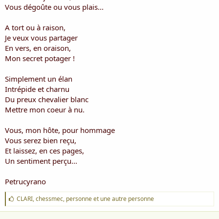
i
Vous dégoûte ou vous plais...
s
c
A tort ou à raison,
u
Je veux vous partager
s
En vers, en oraison,
s
i
Mon secret potager !
o
n
Simplement un élan
Intrépide et charnu
Du preux chevalier blanc
Mettre mon coeur à nu.
Vous, mon hôte, pour hommage
Vous serez bien reçu,
Et laissez, en ces pages,
Un sentiment perçu...
Petrucyrano
J
CLARI
,
chessmec
,
personne
et une autre personne
'
a