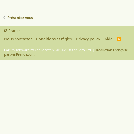
Présentez-vous
France
Nous contacter
Conditions et règles
Privacy policy
Aide
R
S
S
Forum software by XenForo™
© 2010-2018 XenForo Ltd.
|
Traduction Française
par xenFrench.com.