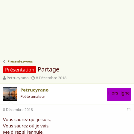
Présentez-vous
Partage
Présentation
A
D
Petrucyrano
8 Décembre 2018
u
a
t
t
Petrucyrano
Hors ligne
e
e
Poète amateur
u
d
r
e
8 Décembre 2018
d
d
#1
e
é
Vous saurez qui je suis,
l
b
Vous saurez où je vais,
a
u
d
t
Me direz si j'ennuie,