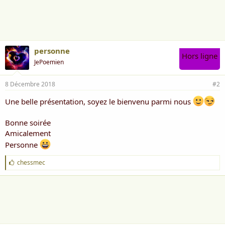
i
m
e
:
personne
Hors ligne
JePoemien
8 Décembre 2018
#2
Une belle présentation, soyez le bienvenu parmi nous
Bonne soirée
Amicalement
Personne
J
chessmec
'
a
i
m
e
: