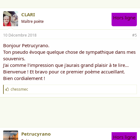
CLARI
Hors ligne
Maître poète
10 Décembre 2018
#5
Bonjour Petrucyrano.
Ton pseudo évoque quelque chose de sympathique dans mes
souvenirs.
J'ai comme l'impression que j'aurais grand plaisir à te lire...
Bienvenue ! Et bravo pour ce premier poème accueillant.
Bien cordialement !
J
chessmec
'
a
i
m
e
:
Petrucyrano
Hors ligne