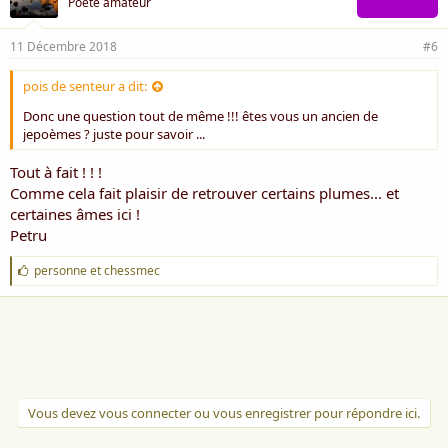
Poète amateur
11 Décembre 2018
#6
pois de senteur a dit:
Donc une question tout de même !!! êtes vous un ancien de
jepoèmes ? juste pour savoir ...
Tout à fait ! ! !
Comme cela fait plaisir de retrouver certains plumes... et
certaines âmes ici !
Petru
J
personne
et
chessmec
'
a
i
m
e
:
Vous devez vous connecter ou vous enregistrer pour répondre ici.