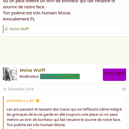
où on peut mettre un brin de bonheur qui fait renaitre le
sourire de notre face.
Ton poème est très humain Moise.
Amicalement PL
J
Moïse Wolff
'
a
i
m
e
:
Moïse Wolff
Hors ligne
Modérateur
Membre du personnel
31 Décembre 2018
#3
poésielibre a dit:
Les ans passent et laissent des traces qui ne s’effacent.L’âme malgré
les grimaces de la vie garde en elle toujours une place où on peut
mettre un brin de bonheur qui fait renaitre le sourire de notre face.
Ton poème est très humain Moise.