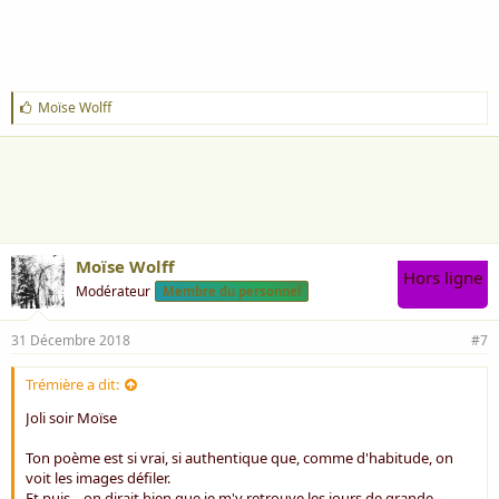
J
Moïse Wolff
'
a
i
m
e
:
Moïse Wolff
Hors ligne
Modérateur
Membre du personnel
31 Décembre 2018
#7
Trémière a dit:
Joli soir Moïse
Ton poème est si vrai, si authentique que, comme d'habitude, on
voit les images défiler.
Et puis .. on dirait bien que je m'y retrouve les jours de grande