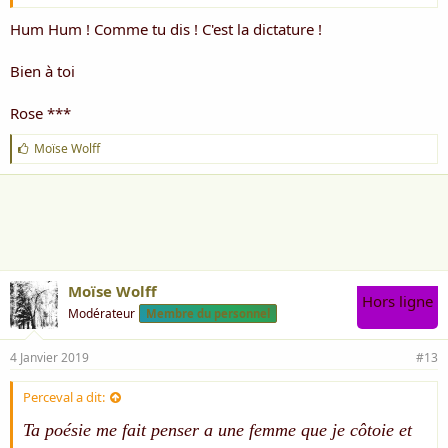
Hum Hum ! Comme tu dis ! C'est la dictature !
Bien à toi
Rose ***
J
Moïse Wolff
'
a
i
m
e
:
Moïse Wolff
Hors ligne
Modérateur
Membre du personnel
4 Janvier 2019
#13
Perceval a dit:
Ta poésie me fait penser a une femme que je côtoie et