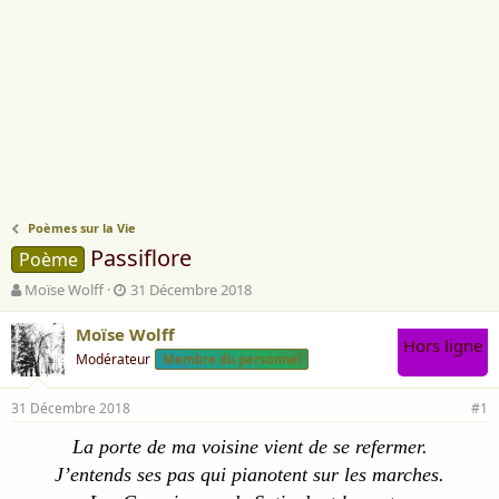
Poèmes sur la Vie
Passiflore
Poème
A
D
Moïse Wolff
31 Décembre 2018
u
a
t
t
Moïse Wolff
Hors ligne
e
e
Modérateur
Membre du personnel
u
d
r
e
31 Décembre 2018
d
d
#1
e
é
La porte de ma voisine vient de se refermer.
l
b
a
u
J’entends ses pas qui pianotent sur les marches.
d
t