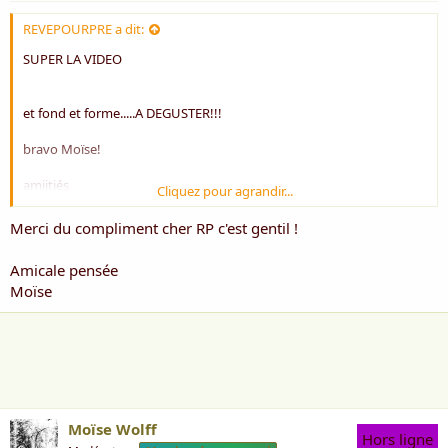
REVEPOURPRE a dit:
SUPER LA VIDEO
et fond et forme.....A DEGUSTER!!!
bravo Moïse!
amiitiés
Cliquez pour agrandir...
RP
Merci du compliment cher RP c'est gentil !
Amicale pensée
Moïse
Moïse Wolff
Hors ligne