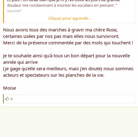
douleur me condamnant à monter les escaliers en peinant. "
sourire"
Cliquez pour agrandir...
Bien à toi
Nous avons tous des marches à gravir ma chère Rose,
Rose ***
certaines usées par nos pas mais elles nous survivront.
Merci de ta présence commentée par des mots qui touchent !
Je te souhaite ainsi qu'à tous un bon départ pour la nouvelle
année qui arrive
(je gage qu'elle sera meilleurs, mais j'en doute) nous sommes
acteurs et spectateurs sur les planches de la vie.
Moïse
J
o
'
a
i
m
e
: