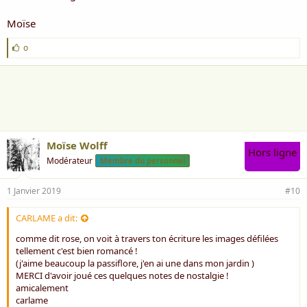
Moïse
J
o
'
a
i
m
e
:
Moïse Wolff
Hors ligne
Modérateur
Membre du personnel
1 Janvier 2019
#10
CARLAME a dit:
comme dit rose, on voit à travers ton écriture les images défilées
tellement c'est bien romancé !
(j'aime beaucoup la passiflore, j'en ai une dans mon jardin )
MERCI d'avoir joué ces quelques notes de nostalgie !
amicalement
carlame