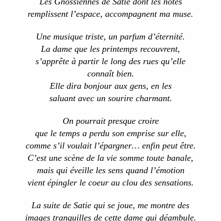
Les Gnossiennes de Satie dont les notes
i
s
remplissent l’espace, accompagnent ma muse.
c
u
Une musique triste, un parfum d’éternité.
s
La dame que les printemps recouvrent,
s
i
s’apprête à partir le long des rues qu’elle
o
connaît bien.
n
Elle dira bonjour aux gens, en les
saluant avec un sourire charmant.
On pourrait presque croire
que le temps a perdu son emprise sur elle,
comme s’il voulait l’épargner… enfin peut être.
C’est une scène de la vie somme toute banale,
mais qui éveille les sens quand l’émotion
vient épingler le coeur au clou des sensations.
La suite de Satie qui se joue, me montre des
images tranquilles de cette dame qui déambule.