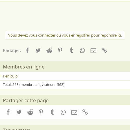
a
i
m
e
:
Vous devez vous connecter ou vous enregistrer pour répondre ici.
Facebook
Twitter
Reddit
Pinterest
Tumblr
WhatsApp
Email
Lien
Partager:
Membres en ligne
Peniculo
Total: 563 (membres: 1, visiteurs: 562)
Partager cette page
Facebook
Twitter
Reddit
Pinterest
Tumblr
WhatsApp
Email
Lien