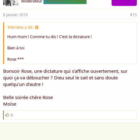
Modérateur
Membre du personnel
6 Janvier 2019
#15
Trémière a dit:
Hum Hum ! Comme tu dis ! C'est la dictature !
Bien à toi
Rose ***
Bonsoir Rose, une dictature qui s'affiche ouvertement, sur
quoi ça va déboucher ? Dieu seul le sait et sans doute
quelqu'un d'autre !
Belle soirée chère Rose
Moïse
J
o
'
a
i
m
e