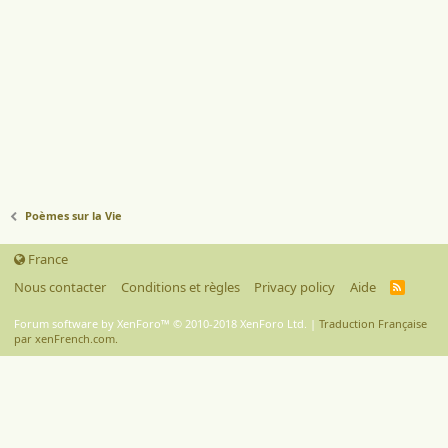
Poèmes sur la Vie
France
Nous contacter
Conditions et règles
Privacy policy
Aide
R
S
S
Forum software by XenForo™
© 2010-2018 XenForo Ltd.
|
Traduction Française
par xenFrench.com.