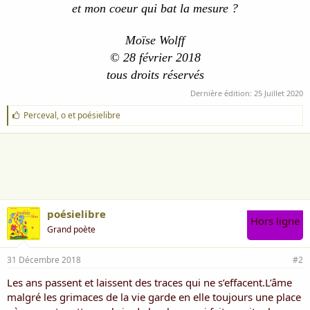
et mon coeur qui bat la mesure ?
Moïse Wolff
© 28 février 2018
tous droits réservés
Dernière édition:
25 Juillet 2020
J
Perceval
,
o
et
poésielibre
'
a
i
m
e
:
poésielibre
Hors ligne
Grand poète
31 Décembre 2018
#2
Les ans passent et laissent des traces qui ne s’effacent.L’âme
malgré les grimaces de la vie garde en elle toujours une place