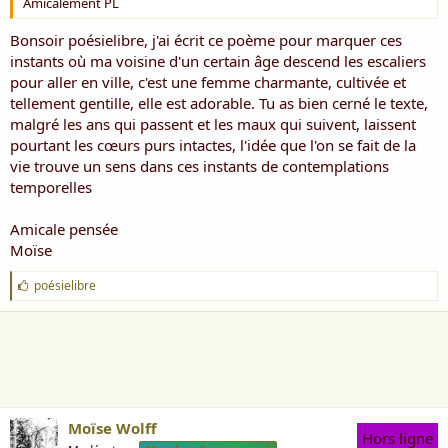
Amicalement PL
Bonsoir poésielibre, j'ai écrit ce poème pour marquer ces
instants où ma voisine d'un certain âge descend les escaliers
pour aller en ville, c'est une femme charmante, cultivée et
tellement gentille, elle est adorable. Tu as bien cerné le texte,
malgré les ans qui passent et les maux qui suivent, laissent
pourtant les cœurs purs intactes, l'idée que l'on se fait de la
vie trouve un sens dans ces instants de contemplations
temporelles
Amicale pensée
Moïse
J
poésielibre
'
a
i
m
e
:
Moïse Wolff
Hors ligne