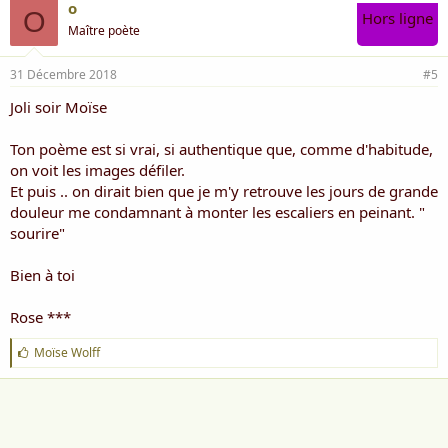
o
O
Hors ligne
Maître poète
31 Décembre 2018
#5
Joli soir Moïse
Ton poème est si vrai, si authentique que, comme d'habitude,
on voit les images défiler.
Et puis .. on dirait bien que je m'y retrouve les jours de grande
douleur me condamnant à monter les escaliers en peinant. "
sourire"
Bien à toi
Rose ***
J
Moïse Wolff
'
a
i
m
e
: