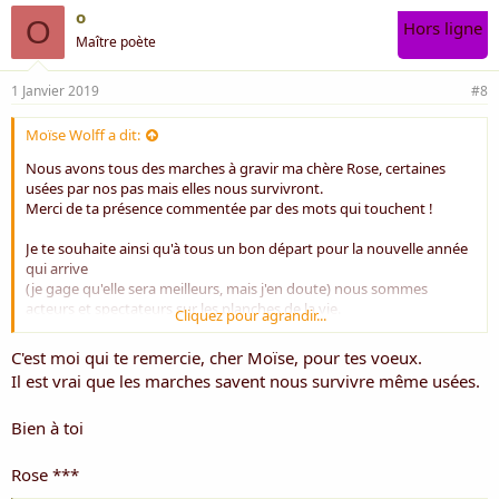
o
O
Hors ligne
Maître poète
1 Janvier 2019
#8
Moïse Wolff a dit:
Nous avons tous des marches à gravir ma chère Rose, certaines
usées par nos pas mais elles nous survivront.
Merci de ta présence commentée par des mots qui touchent !
Je te souhaite ainsi qu'à tous un bon départ pour la nouvelle année
qui arrive
(je gage qu'elle sera meilleurs, mais j'en doute) nous sommes
acteurs et spectateurs sur les planches de la vie.
Cliquez pour agrandir...
Moïse
C'est moi qui te remercie, cher Moïse, pour tes voeux.
Il est vrai que les marches savent nous survivre même usées.
Bien à toi
Rose ***