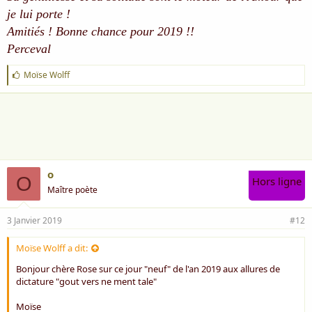
je lui porte !
Amitiés ! Bonne chance pour 2019 !!
Perceval
J
Moïse Wolff
'
a
i
m
e
:
o
O
Hors ligne
Maître poète
3 Janvier 2019
#12
Moïse Wolff a dit:
Bonjour chère Rose sur ce jour "neuf" de l'an 2019 aux allures de
dictature "gout vers ne ment tale"
Moïse