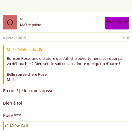
:
o
O
Hors ligne
Maître poète
6 Janvier 2019
#16
Moïse Wolff a dit:
Bonsoir Rose, une dictature qui s'affiche ouvertement, sur quoi ça
va déboucher ? Dieu seul le sait et sans doute quelqu'un d'autre !
Belle soirée chère Rose
Moïse
Eh oui ! Je le crains aussi !
Bien à toi
Rose ***
J
Moïse Wolff
'