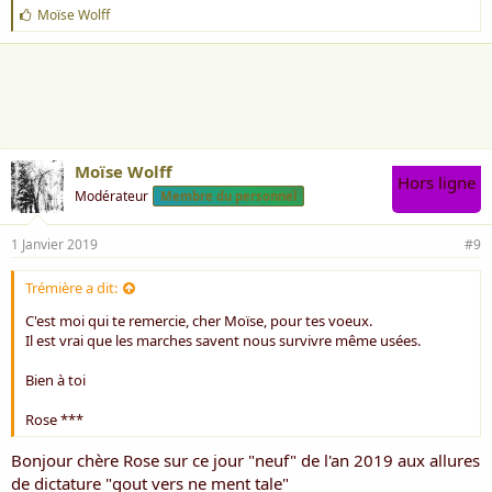
J
Moïse Wolff
'
a
i
m
e
:
Moïse Wolff
Hors ligne
Modérateur
Membre du personnel
1 Janvier 2019
#9
Trémière a dit:
C'est moi qui te remercie, cher Moïse, pour tes voeux.
Il est vrai que les marches savent nous survivre même usées.
Bien à toi
Rose ***
Bonjour chère Rose sur ce jour "neuf" de l'an 2019 aux allures
de dictature "gout vers ne ment tale"