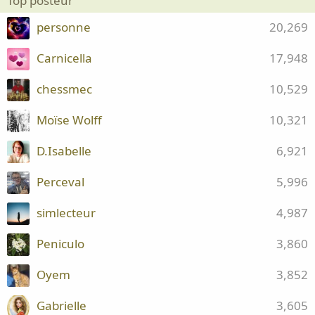
Top posteur
personne
20,269
Carnicella
17,948
chessmec
10,529
Moïse Wolff
10,321
D.Isabelle
6,921
Perceval
5,996
simlecteur
4,987
Peniculo
3,860
Oyem
3,852
Gabrielle
3,605