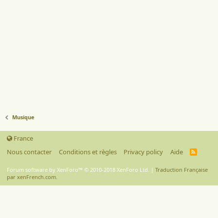
Musique
France
Nous contacter
Conditions et règles
Privacy policy
Aide
R
S
S
Forum software by XenForo™
© 2010-2018 XenForo Ltd.
|
Traduction Française
par xenFrench.com.