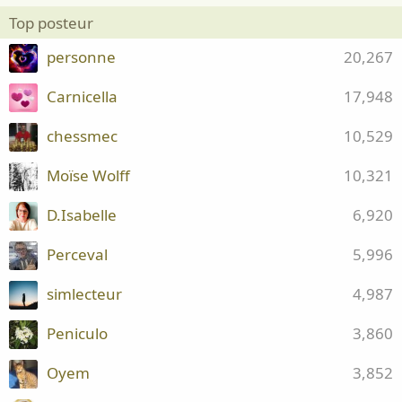
Top posteur
personne
20,267
Carnicella
17,948
chessmec
10,529
Moïse Wolff
10,321
D.Isabelle
6,920
Perceval
5,996
simlecteur
4,987
Peniculo
3,860
Oyem
3,852