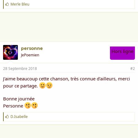
J
Merle Bleu
'
a
i
m
e
:
personne
Hors ligne
JePoemien
28 Septembre 2018
#2
J'aime beaucoup cette chanson, très connue d'ailleurs, merci
pour ce partage.
Bonne journée
Personne
J
D.Isabelle
'
a
i
m