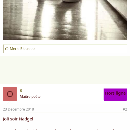
J
Merle Bleu
et
o
'
a
i
m
e
:
o
O
Hors ligne
Maître poète
23 Décembre 2018
#2
Joli soir Nadgel