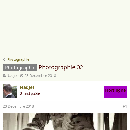
Photographie
Photographie 02
Photographie
A
D
Nadjel
23 Décembre 2018
u
a
t
t
Nadjel
Hors ligne
e
e
Grand poète
u
d
r
e
23 Décembre 2018
d
d
#1
e
é
l
b
a
u
d
t