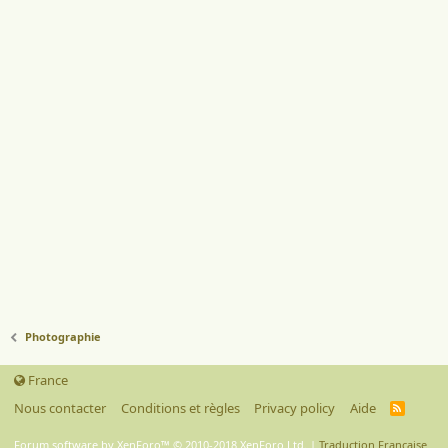
Photographie
France
Nous contacter
Conditions et règles
Privacy policy
Aide
R
S
S
Forum software by XenForo™
© 2010-2018 XenForo Ltd.
|
Traduction Française