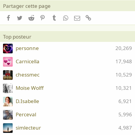
Partager cette page
Facebook
Twitter
Reddit
Pinterest
Tumblr
WhatsApp
Email
Lien
Top posteur
personne
20,269
Carnicella
17,948
chessmec
10,529
Moïse Wolff
10,321
D.Isabelle
6,921
Perceval
5,996
simlecteur
4,987