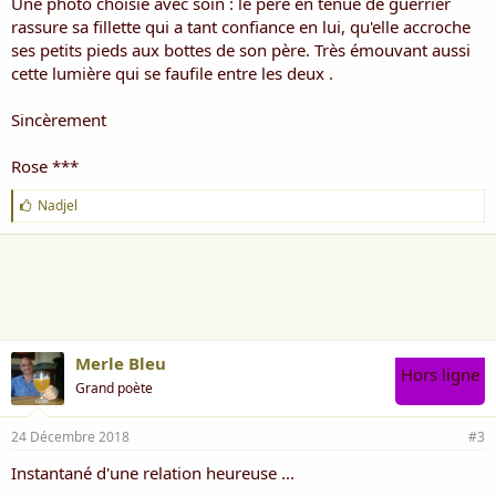
Une photo choisie avec soin : le père en tenue de guerrier
rassure sa fillette qui a tant confiance en lui, qu'elle accroche
ses petits pieds aux bottes de son père. Très émouvant aussi
cette lumière qui se faufile entre les deux .
Sincèrement
Rose ***
J
Nadjel
'
a
i
m
e
:
Merle Bleu
Hors ligne
Grand poète
24 Décembre 2018
#3
Instantané d'une relation heureuse ...