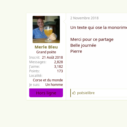
e
:
2 Novembre 2018
Un texte qui ose la monorim
Merci pour ce partage
Belle journée
Merle Bleu
Pierre
Grand poète
Inscrit
21 Août 2018
Messages
2,828
J'aime
3,182
Points
173
Localité
Corse et du monde
Je suis
Un homme
Hors ligne
J
poésielibre
'
a
i
m
e
: