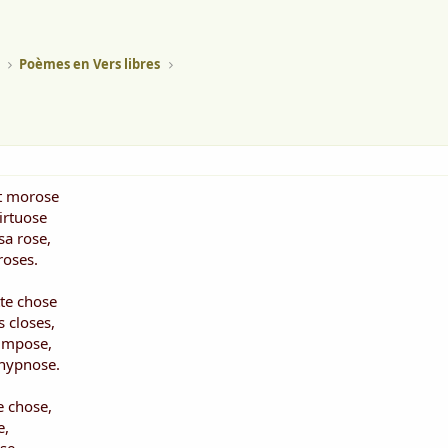
Poèmes en Vers libres
t morose
virtuose
sa rose,
roses.
tte chose
s closes,
’impose,
 hypnose.
e chose,
e,