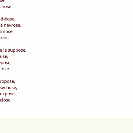
se,
phose.
othéose,
 la névrose,
osmose,
ent.
e le suppose,
use,
epose,
t ose.
propose,
psychose,
’expose,
close.