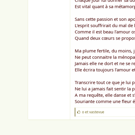
Chaque jour lui donner sa do
o
n
Est vital quant à sa métamor
Sans cette passion et son ap
L’esprit souffrirait du mal de
Comme il est beau l’amour 
Quand deux cœurs se propos
Ma plume fertile, du moins, j
Ne peut connaitre la ménopa
Jamais elle ne dort et ne se r
Elle écrira toujours l’amour e
Transcrire tout ce que je lui 
Ne lui a jamais fait sentir la 
A ma requête, elle danse et s
Souriante comme une fleur é
J
o
et
vastevue
'
a
i
m