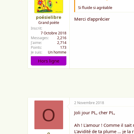
Si fluide si agréable
poésielibre
Merci d'apprécier
Grand poète
Inscrit
7 Octobre 2018
Messages
2,216
J'aime
2,714
Points
173
Je suis
Un homme
Hors ligne
2 Novembre 2018
O
Joli jour PL, cher PL,
Ah ! L'amour ! Comme il sait n
L'avidité de ta plume ... je la 
o