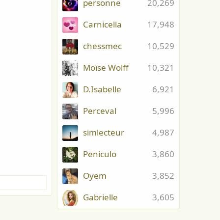
personne
20,269
Carnicella
17,948
chessmec
10,529
Moïse Wolff
10,321
D.Isabelle
6,921
Perceval
5,996
simlecteur
4,987
Peniculo
3,860
Oyem
3,852
Gabrielle
3,605