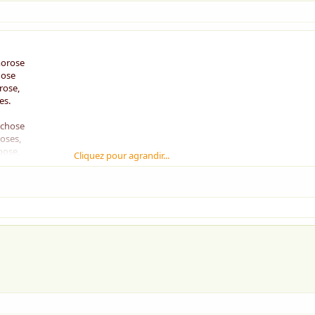
morose
tuose
rose,
es.
 chose
loses,
pose,
Cliquez pour agrandir...
pnose.
chose,
,
ose.
héose,
 névrose,
ose,
t.