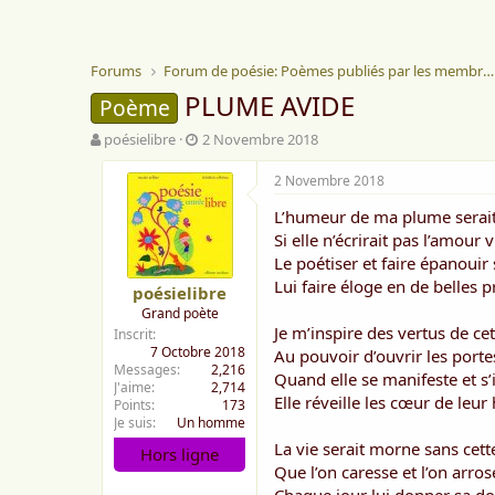
Forums
Forum de poésie: Poèmes publiés par les membres
PLUME AVIDE
Poème
A
D
poésielibre
2 Novembre 2018
u
a
t
t
2 Novembre 2018
e
e
L’humeur de ma plume serai
u
d
r
e
Si elle n’écrirait pas l’amour 
d
d
Le poétiser et faire épanouir 
e
é
Lui faire éloge en de belles p
poésielibre
l
b
Grand poète
a
u
Je m’inspire des vertus de ce
Inscrit
d
t
7 Octobre 2018
Au pouvoir d’ouvrir les porte
i
Messages
2,216
s
Quand elle se manifeste et s
J'aime
2,714
c
Elle réveille les cœur de leur
Points
173
u
Je suis
Un homme
s
La vie serait morne sans cett
Hors ligne
s
Que l’on caresse et l’on arros
i