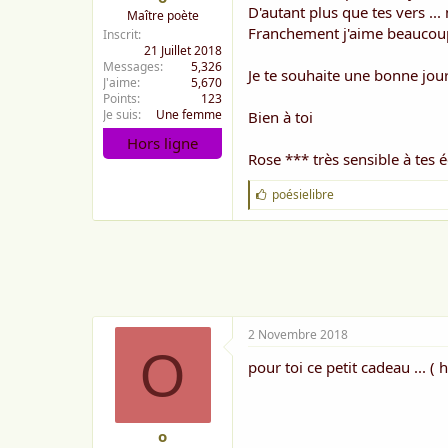
D'autant plus que tes vers ...
Maître poète
Franchement j'aime beaucoup
Inscrit
21 Juillet 2018
Messages
5,326
Je te souhaite une bonne jour
J'aime
5,670
Points
123
Je suis
Une femme
Bien à toi
Hors ligne
Rose *** très sensible à tes é
J
poésielibre
'
a
i
m
e
:
2 Novembre 2018
O
pour toi ce petit cadeau ... 
o