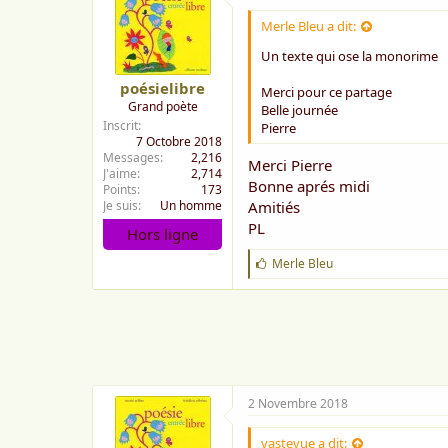
Ma plume fertile, du moins, je l
Ne peut connaitre la ménopaus
Merle Bleu a dit:
Jamais elle ne dort et ne se rep
Elle écrira toujours l’amour et o
Un texte qui ose la monorime
poésielibre
Transcrire tout ce que je lui pro
Merci pour ce partage
Grand poète
Ne lui a jamais fait sentir la psy
Belle journée
Inscrit
A ma requête, elle danse et s’ex
Pierre
7 Octobre 2018
Souriante comme une fleur écl
Messages
2,216
Merci Pierre
J'aime
2,714
Bonne aprés midi
Points
173
Je suis
Un homme
Amitiés
PL
Hors ligne
J
Merle Bleu
'
a
i
m
e
:
2 Novembre 2018
vastevue a dit: