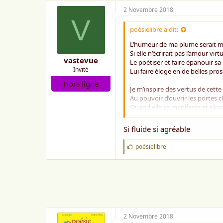
2 Novembre 2018
V
poésielibre a dit:
L’humeur de ma plume serait 
Si elle n’écrirait pas l’amour vir
vastevue
Le poétiser et faire épanouir sa 
Invité
Lui faire éloge en de belles pros
Hors ligne
Je m’inspire des vertus de cette
Au pouvoir d’ouvrir les portes c
Quand elle se manifeste et s’im
Elle réveille les cœur de leur hy
Si fluide si agréable
La vie serait morne sans cette 
Que l’on caresse et l’on arrose,
J
poésielibre
Chaque jour lui donner sa dose
'
Est vital quant à sa métamorph
a
i
m
Sans cette passion et son apot
e
L’esprit souffrirait du mal de la
:
Comme il est beau l’amour osm
Quand deux cœurs se proposen
2 Novembre 2018