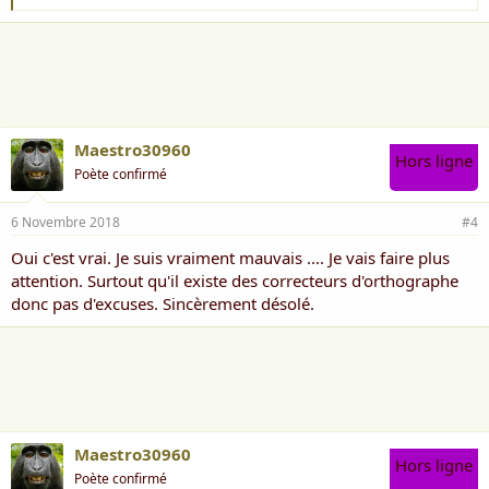
'
a
i
m
e
:
Maestro30960
Hors ligne
Poète confirmé
6 Novembre 2018
#4
Oui c'est vrai. Je suis vraiment mauvais .... Je vais faire plus
attention. Surtout qu'il existe des correcteurs d'orthographe
donc pas d'excuses. Sincèrement désolé.
Maestro30960
Hors ligne
Poète confirmé