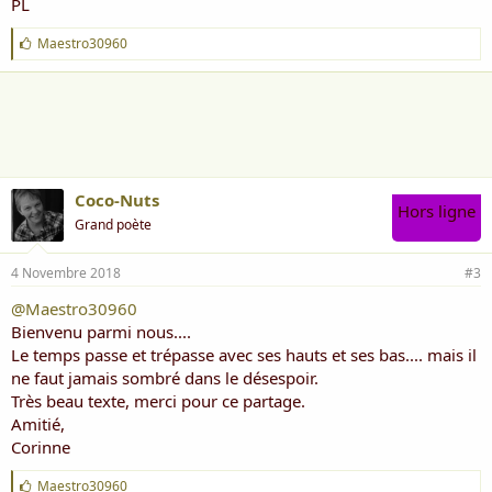
PL
J
Maestro30960
'
a
i
m
e
:
Coco-Nuts
Hors ligne
Grand poète
4 Novembre 2018
#3
@Maestro30960
Bienvenu parmi nous....
Le temps passe et trépasse avec ses hauts et ses bas.... mais il
ne faut jamais sombré dans le désespoir.
Très beau texte, merci pour ce partage.
Amitié,
Corinne
J
Maestro30960