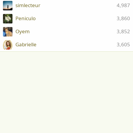
simlecteur
4,987
Peniculo
3,860
Oyem
3,852
Gabrielle
3,605