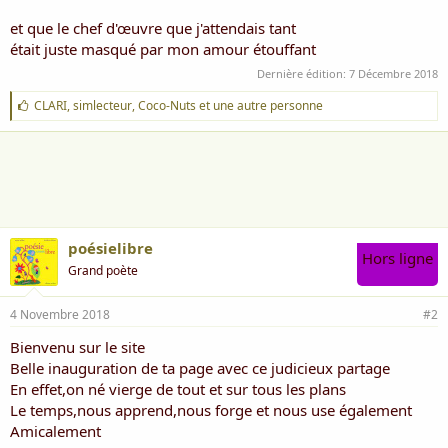
et que le chef d'œuvre que j'attendais tant
était juste masqué par mon amour étouffant
Dernière édition:
7 Décembre 2018
J
CLARI
,
simlecteur
,
Coco-Nuts
et une autre personne
'
a
i
m
e
:
poésielibre
Hors ligne
Grand poète
4 Novembre 2018
#2
Bienvenu sur le site
Belle inauguration de ta page avec ce judicieux partage
En effet,on né vierge de tout et sur tous les plans
Le temps,nous apprend,nous forge et nous use également
Amicalement