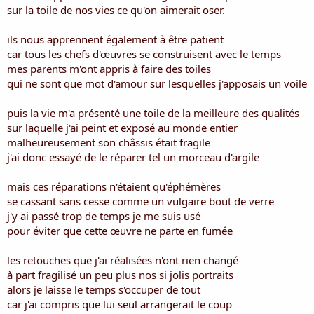
i
sur la toile de nos vies ce qu'on aimerait oser.
s
c
ils nous apprennent également à être patient
u
car tous les chefs d'œuvres se construisent avec le temps
s
mes parents m'ont appris à faire des toiles
s
i
qui ne sont que mot d'amour sur lesquelles j'apposais un voile
o
n
puis la vie m'a présenté une toile de la meilleure des qualités
sur laquelle j'ai peint et exposé au monde entier
malheureusement son châssis était fragile
j'ai donc essayé de le réparer tel un morceau d'argile
mais ces réparations n'étaient qu'éphémères
se cassant sans cesse comme un vulgaire bout de verre
j'y ai passé trop de temps je me suis usé
pour éviter que cette œuvre ne parte en fumée
les retouches que j'ai réalisées n'ont rien changé
à part fragilisé un peu plus nos si jolis portraits
alors je laisse le temps s'occuper de tout
car j'ai compris que lui seul arrangerait le coup