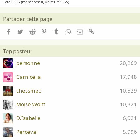
Total: 555 (membres: 0, visiteurs: 555)
Partager cette page
Facebook
Twitter
Reddit
Pinterest
Tumblr
WhatsApp
Email
Lien
Top posteur
personne
20,269
Carnicella
17,948
chessmec
10,529
Moïse Wolff
10,321
D.Isabelle
6,921
Perceval
5,996