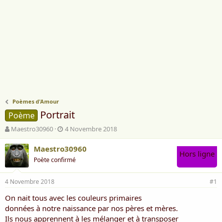
Poèmes d'Amour
Portrait
Poème
A
D
Maestro30960
4 Novembre 2018
u
a
t
t
Maestro30960
Hors ligne
e
e
Poète confirmé
u
d
r
e
4 Novembre 2018
d
d
#1
e
é
On nait tous avec les couleurs primaires
l
b
données à notre naissance par nos pères et mères.
a
u
d
t
Ils nous apprennent à les mélanger et à transposer