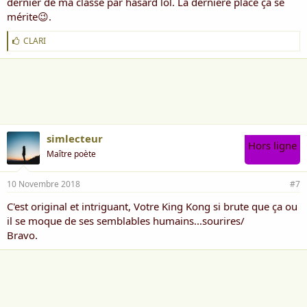
dernier de ma classe par hasard lol. La dernière place ça se
mérite😉.
J
CLARI
'
a
i
m
e
:
simlecteur
Hors ligne
Maître poète
10 Novembre 2018
#7
C'est original et intriguant, Votre King Kong si brute que ça ou
il se moque de ses semblables humains...sourires/
Bravo.