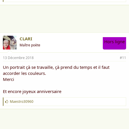
'
et que le chef d'œuvre que j'attendais tant
a
était juste masqué par mon amour étouffant
i
m
e
:
CLARI
Hors ligne
Maître poète
13 Décembre 2018
#11
Un portrait çà se travaille, çà prend du temps et il faut
accorder les couleurs.
Merci
Et encore joyeux anniversaire
J
Maestro30960
'
a
i
m
e
: