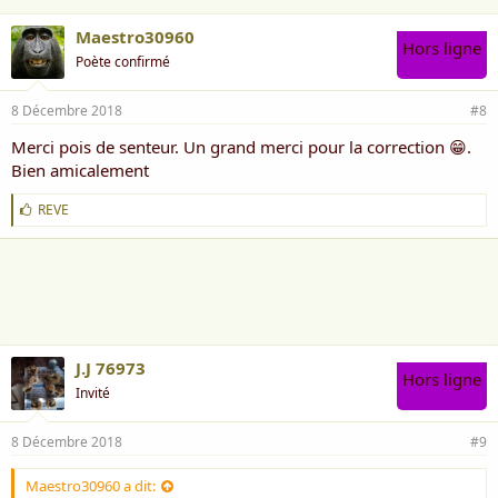
Maestro30960
Hors ligne
Poète confirmé
8 Décembre 2018
#8
Merci pois de senteur. Un grand merci pour la correction 😁.
Bien amicalement
J
REVE
'
a
i
m
e
:
J.J 76973
Hors ligne
Invité
8 Décembre 2018
#9
Maestro30960 a dit: