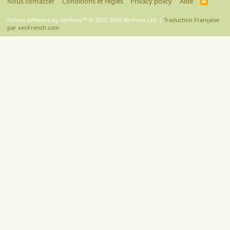
Nous contacter
Conditions et règles
Privacy policy
Aide
R
S
S
Forum software by XenForo™
© 2010-2018 XenForo Ltd.
|
Traduction Française
par xenFrench.com.