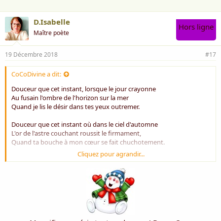
D.Isabelle
Hors ligne
Maître poète
19 Décembre 2018
#17
CoCoDivine a dit:
Douceur que cet instant, lorsque le jour crayonne
Au fusain l'ombre de l'horizon sur la mer
Quand je lis le désir dans tes yeux outremer.
Douceur que cet instant où dans le ciel d'automne
L'or de l'astre couchant roussit le firmament,
Quand ta bouche à mon cœur se fait chuchotement.
Cliquez pour agrandir...
Douceur que cet instant où tu m'offres des roses
Quand je savoure un thé poudré de sucre roux
Juste avant d'échouer sous ton regard si doux.
Douceur que cet instant où tendrement tu oses
Venir me dire bonsoir d'un baiser sur mes seins
Faire glisser ma robe à l'aube de mes reins.