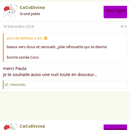
CoCoDivine
Hors ligne
Grand poète
18 Décembre 2018
#15
pois de senteur a dit:
beaux vers doux et sensuels ,,jolie silhouette qui se devine
bonne soirée Coco
merci Paula
je te souhaite aussi une nuit toute en douceur...
J
chessmec
'
a
i
m
e
:
CoCoDivine
Hors ligne