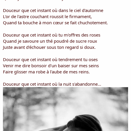
i
s
Douceur que cet instant où dans le ciel d'automne
c
L'or de l'astre couchant roussit le firmament,
u
Quand ta bouche à mon cœur se fait chuchotement.
s
s
i
Douceur que cet instant où tu m'offres des roses
o
Quand je savoure un thé poudré de sucre roux
n
Juste avant d'échouer sous ton regard si doux.
Douceur que cet instant où tendrement tu oses
Venir me dire bonsoir d'un baiser sur mes seins
Faire glisser ma robe à l'aube de mes reins.
Douceur que cet instant où la nuit s'abandonne...