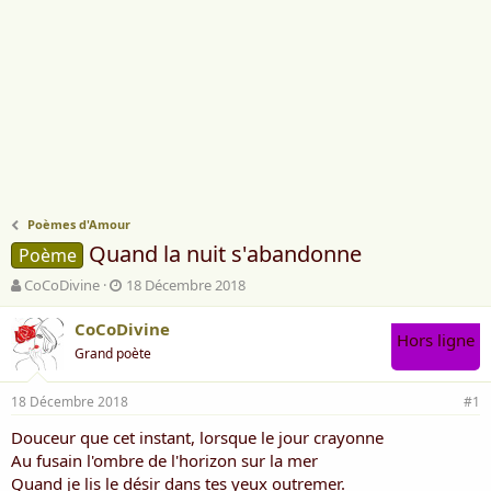
Poèmes d'Amour
Quand la nuit s'abandonne
Poème
A
D
CoCoDivine
18 Décembre 2018
u
a
t
t
CoCoDivine
Hors ligne
e
e
Grand poète
u
d
r
e
18 Décembre 2018
d
d
#1
e
é
Douceur que cet instant, lorsque le jour crayonne
l
b
Au fusain l'ombre de l'horizon sur la mer
a
u
d
t
Quand je lis le désir dans tes yeux outremer.