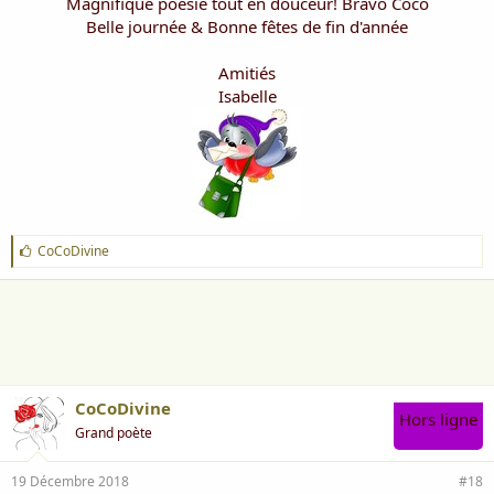
Magnifique poésie tout en douceur! Bravo Coco
Douceur que cet instant où la nuit s'abandonne...
Belle journée & Bonne fêtes de fin d'année
Voir la pièce jointe 4553
Amitiés
Isabelle
J
CoCoDivine
'
a
i
m
e
:
CoCoDivine
Hors ligne
Grand poète
19 Décembre 2018
#18