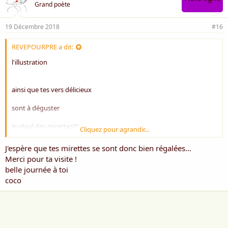
Grand poète
19 Décembre 2018
#16
REVEPOURPRE a dit:
l'illustration
ainsi que tes vers délicieux
sont à déguster
le régal des mirettes!!!
Cliquez pour agrandir...
amitiiés
J'espère que tes mirettes se sont donc bien régalées...
Merci pour ta visite !
RP
belle journée à toi
coco