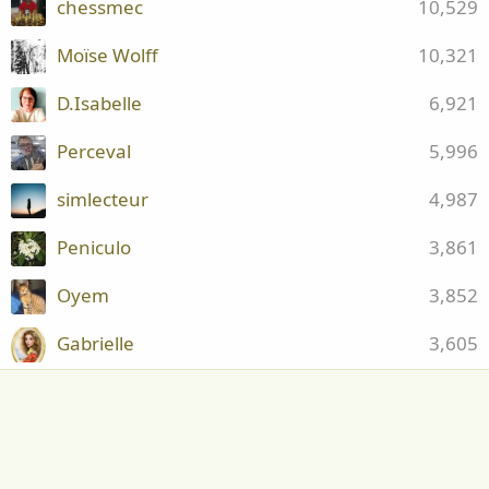
chessmec
10,529
Moïse Wolff
10,321
D.Isabelle
6,921
Perceval
5,996
simlecteur
4,987
Peniculo
3,861
Oyem
3,852
Gabrielle
3,605