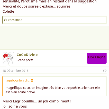
sensualité, l'érotisme mais en restant dans la suggestion...
Impoésie.
Merci et douce soirée d'extase... sourires
Colette
J
chessmec
'
a
i
m
e
:
CoCoDivine
Hors ligne
Grand poète
18 Décembre 2018
#9
lagribouille a dit:
magnifique coco, on imagine très bien votre poésie,tellement elle
est bien écrite.bravo
Merci Lagribouillle... un joli compliment !
Joli soir à vous