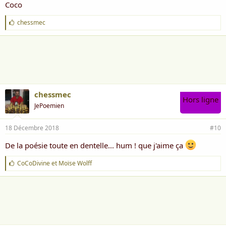
Coco
J
chessmec
'
a
i
m
e
:
chessmec
Hors ligne
JePoemien
18 Décembre 2018
#10
De la poésie toute en dentelle... hum ! que j'aime ça
J
CoCoDivine
et
Moïse Wolff
'
a
i
m
e
: