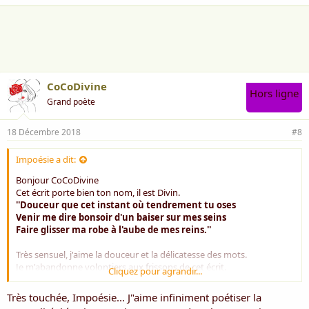
a
i
m
e
:
CoCoDivine
Hors ligne
Grand poète
18 Décembre 2018
#8
Impoésie a dit:
Bonjour CoCoDivine
Cet écrit porte bien ton nom, il est Divin.
''Douceur que cet instant où tendrement tu oses
Venir me dire bonsoir d'un baiser sur mes seins
Faire glisser ma robe à l'aube de mes reins.''
Très sensuel, j'aime la douceur et la délicatesse des mots.
Je m'abandonne volontiers aux frissons de cet écrit.
Cliquez pour agrandir...
Un poème qui me laisse en extase.
Très touchée, Impoésie... J"aime infiniment poétiser la
Amitiés