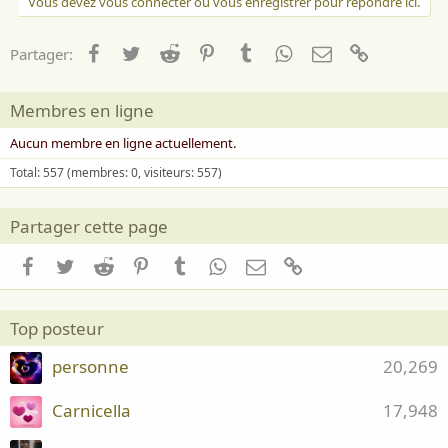
Vous devez vous connecter ou vous enregistrer pour répondre ici.
Facebook
Twitter
Reddit
Pinterest
Tumblr
WhatsApp
Email
Lien
Partager:
Membres en ligne
Aucun membre en ligne actuellement.
Total: 557 (membres: 0, visiteurs: 557)
Partager cette page
Facebook
Twitter
Reddit
Pinterest
Tumblr
WhatsApp
Email
Lien
Top posteur
personne
20,269
Carnicella
17,948