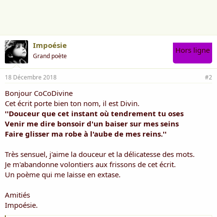
m
e
:
Impoésie
Hors ligne
Grand poète
18 Décembre 2018
#2
Bonjour CoCoDivine
Cet écrit porte bien ton nom, il est Divin.
''Douceur que cet instant où tendrement tu oses
Venir me dire bonsoir d'un baiser sur mes seins
Faire glisser ma robe à l'aube de mes reins.''
Très sensuel, j'aime la douceur et la délicatesse des mots.
Je m'abandonne volontiers aux frissons de cet écrit.
Un poème qui me laisse en extase.
Amitiés
Impoésie.