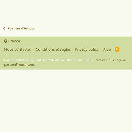
Poèmes d'Amour
France
Nous contacter
Conditions et règles
Privacy policy
Aide
R
S
S
Forum software by XenForo™
© 2010-2018 XenForo Ltd.
|
Traduction Française
par xenFrench.com.