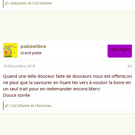
J
chessmec
et
CoCoDivine
'
a
i
m
e
:
poésielibre
Hors ligne
Grand poète
18 Décembre 2018
#3
Quand une telle douceur faite de douceurs nous est offerte,on
ne peut que la savourer en lisant tes vers à vouloir la boire en
un seul trait pour en redemander encore.Merci
Douce soirée
J
CoCoDivine
et
chessmec
'
a
i
m
e
: