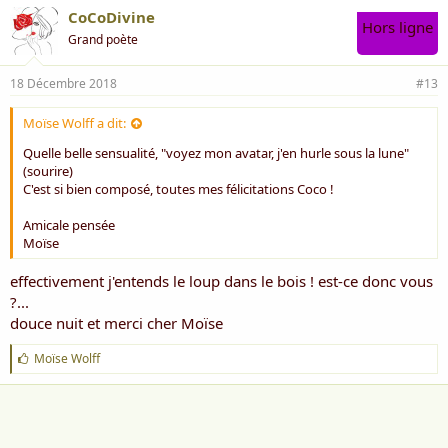
CoCoDivine
Hors ligne
Grand poète
18 Décembre 2018
#13
Moïse Wolff a dit:
Quelle belle sensualité, "voyez mon avatar, j'en hurle sous la lune"
(sourire)
C'est si bien composé, toutes mes félicitations Coco !
Amicale pensée
Moïse
effectivement j'entends le loup dans le bois ! est-ce donc vous
?...
douce nuit et merci cher Moïse
J
Moïse Wolff
'
a
i
m
e