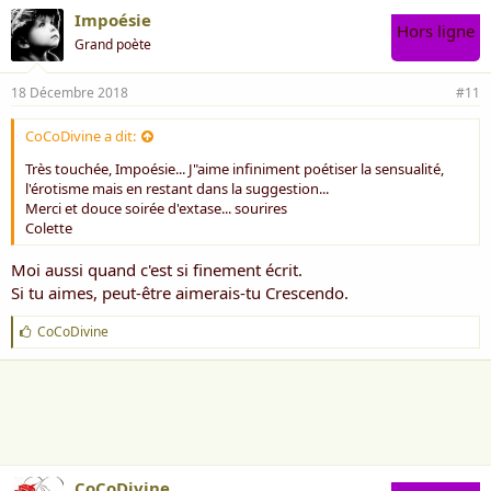
Impoésie
Hors ligne
Grand poète
18 Décembre 2018
#11
CoCoDivine a dit:
Très touchée, Impoésie... J"aime infiniment poétiser la sensualité,
l'érotisme mais en restant dans la suggestion...
Merci et douce soirée d'extase... sourires
Colette
Moi aussi quand c'est si finement écrit.
Si tu aimes, peut-être aimerais-tu Crescendo.
J
CoCoDivine
'
a
i
m
e
:
CoCoDivine