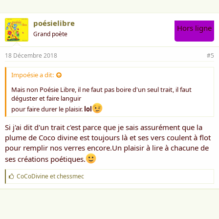
poésielibre
Hors ligne
Grand poète
18 Décembre 2018
#5
Impoésie a dit:
Mais non Poésie Libre, il ne faut pas boire d'un seul trait, il faut
déguster et faire languir
pour faire durer le plaisir.
lol
Si j'ai dit d'un trait c'est parce que je sais assurément que la
plume de Coco divine est toujours là et ses vers coulent à flot
pour remplir nos verres encore.Un plaisir à lire à chacune de
ses créations poétiques.
J
CoCoDivine
et
chessmec
'
a
i
m
e