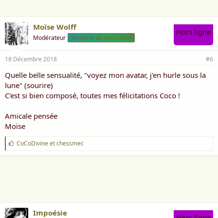
:
Moïse Wolff
Hors ligne
Modérateur
Membre du personnel
18 Décembre 2018
#6
Quelle belle sensualité, "voyez mon avatar, j'en hurle sous la
lune" (sourire)
C'est si bien composé, toutes mes félicitations Coco !
Amicale pensée
Moïse
J
CoCoDivine
et
chessmec
'
a
i
m
e
:
Impoésie
Hors ligne