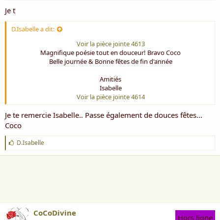
Je t
D.Isabelle a dit:
Voir la pièce jointe 4613
Magnifique poésie tout en douceur! Bravo Coco
Belle journée & Bonne fêtes de fin d'année
Amitiés
Isabelle
Voir la pièce jointe 4614
Je te remercie Isabelle.. Passe également de douces fêtes...
Coco
J
D.Isabelle
'
a
i
m
e
:
CoCoDivine
Hors ligne