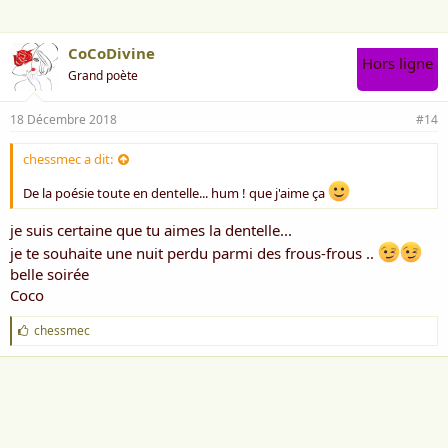
:
CoCoDivine
Hors ligne
Grand poète
18 Décembre 2018
#14
chessmec a dit:
De la poésie toute en dentelle... hum ! que j'aime ça
je suis certaine que tu aimes la dentelle...
je te souhaite une nuit perdu parmi des frous-frous ..
belle soirée
Coco
J
chessmec
'
a
i
m
e
: