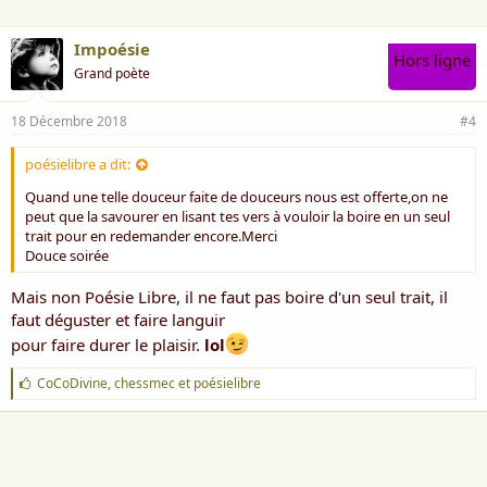
Impoésie
Hors ligne
Grand poète
18 Décembre 2018
#4
poésielibre a dit:
Quand une telle douceur faite de douceurs nous est offerte,on ne
peut que la savourer en lisant tes vers à vouloir la boire en un seul
trait pour en redemander encore.Merci
Douce soirée
Mais non Poésie Libre, il ne faut pas boire d'un seul trait, il
faut déguster et faire languir
pour faire durer le plaisir.
lol
J
CoCoDivine
,
chessmec
et
poésielibre
'
a
i
m
e
: