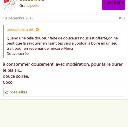
Hors ligne
Grand poète
18 Décembre 2018
#12
poésielibre a dit:
Quand une telle douceur faite de douceurs nous est offerte,on ne
peut que la savourer en lisant tes vers à vouloir la boire en un seul
trait pour en redemander encore.Merci
Douce soirée
à consommer doucement, avec modération, pour faire durer
le plaisir...
douce soirée,
Coco
J
poésielibre
'
a
i
m
e
: