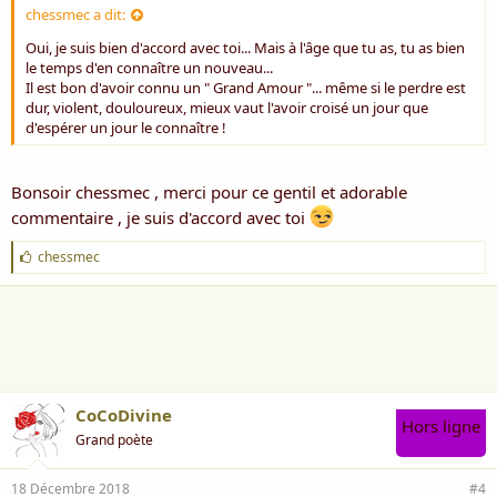
chessmec a dit:
Oui, je suis bien d'accord avec toi... Mais à l'âge que tu as, tu as bien
le temps d'en connaître un nouveau...
Il est bon d'avoir connu un " Grand Amour "... même si le perdre est
dur, violent, douloureux, mieux vaut l'avoir croisé un jour que
d'espérer un jour le connaître !
Bonsoir chessmec , merci pour ce gentil et adorable
commentaire , je suis d'accord avec toi
J
chessmec
'
a
i
m
e
:
CoCoDivine
Hors ligne
Grand poète
18 Décembre 2018
#4