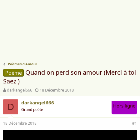
Poèmes d'Amour
Quand on perd son amour (Merci à toi
Poème
Saez )
A
D
darkangel666
18 Décembre 2018
u
a
t
t
darkangel666
D
Hors ligne
e
e
Grand poète
u
d
r
e
18 Décembre 2018
d
d
#1
e
é
l
b