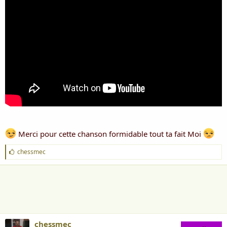
a
u
d
t
i
s
c
u
s
s
i
o
n
Merci pour cette chanson formidable tout ta fait Moi
J
chessmec
'
a
i
m
e
:
chessmec