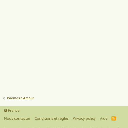
Poèmes d'Amour
France
Nous contacter
Conditions et règles
Privacy policy
Aide
R
S
S