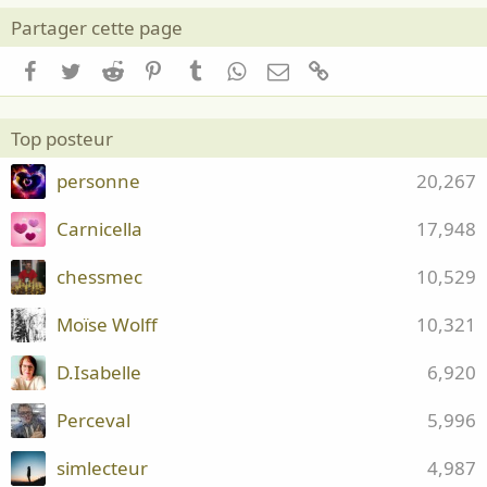
Partager cette page
Facebook
Twitter
Reddit
Pinterest
Tumblr
WhatsApp
Email
Lien
Top posteur
personne
20,267
Carnicella
17,948
chessmec
10,529
Moïse Wolff
10,321
D.Isabelle
6,920
Perceval
5,996
simlecteur
4,987