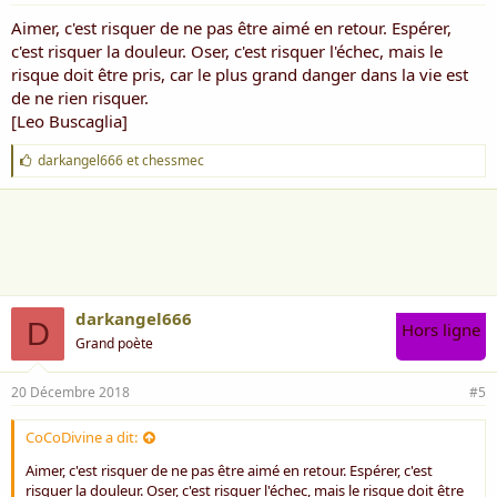
Aimer, c'est risquer de ne pas être aimé en retour. Espérer,
c'est risquer la douleur. Oser, c'est risquer l'échec, mais le
risque doit être pris, car le plus grand danger dans la vie est
de ne rien risquer.
[Leo Buscaglia]
J
darkangel666
et
chessmec
'
a
i
m
e
:
darkangel666
D
Hors ligne
Grand poète
20 Décembre 2018
#5
CoCoDivine a dit:
Aimer, c'est risquer de ne pas être aimé en retour. Espérer, c'est
risquer la douleur. Oser, c'est risquer l'échec, mais le risque doit être