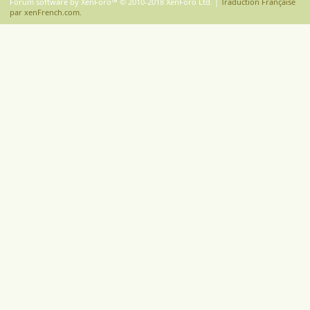
Forum software by XenForo™
© 2010-2018 XenForo Ltd.
|
Traduction Française
par xenFrench.com.