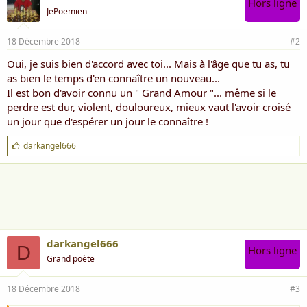
Hors ligne
JePoemien
18 Décembre 2018
#2
Oui, je suis bien d'accord avec toi... Mais à l'âge que tu as, tu
as bien le temps d'en connaître un nouveau...
Il est bon d'avoir connu un " Grand Amour "... même si le
perdre est dur, violent, douloureux, mieux vaut l'avoir croisé
un jour que d'espérer un jour le connaître !
J
darkangel666
'
a
i
m
e
:
darkangel666
D
Hors ligne
Grand poète
18 Décembre 2018
#3