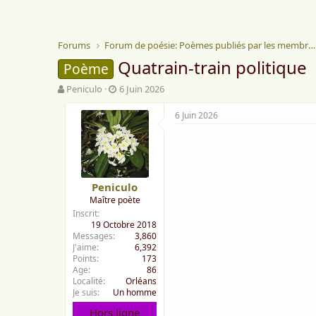
Forums
Forum de poésie: Poèmes publiés par les membres
Quatrain-train politique
Poème
A
D
Peniculo
6 Juin 2026
u
a
t
t
6 Juin 2026
e
e
u
d
r
e
d
d
e
é
Peniculo
l
b
Maître poète
a
u
Inscrit
d
t
19 Octobre 2018
i
Messages
3,860
s
J'aime
6,392
c
Points
173
u
Age
86
s
Localité
Orléans
s
Je suis
Un homme
i
Hors ligne