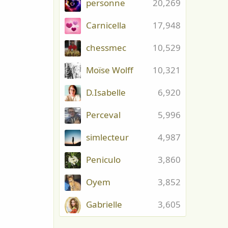
personne
20,269
Carnicella
17,948
chessmec
10,529
Moïse Wolff
10,321
D.Isabelle
6,920
Perceval
5,996
simlecteur
4,987
Peniculo
3,860
Oyem
3,852
Gabrielle
3,605