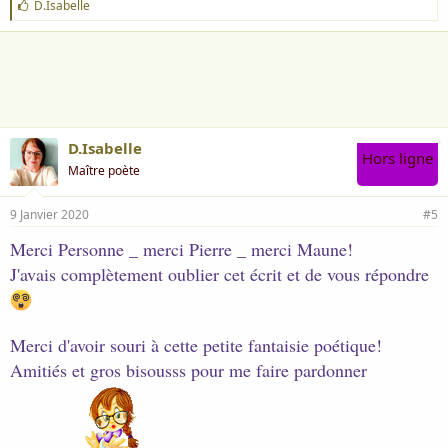
J
D.Isabelle
'
a
i
m
e
:
D.Isabelle
Hors ligne
Maître poète
9 Janvier 2020
#5
Merci Personne _ merci Pierre _ merci Maune!
J'avais complètement oublier cet écrit et de vous répondre
Merci d'avoir souri à cette petite fantaisie poétique!
Amitiés et gros bisousss pour me faire pardonner