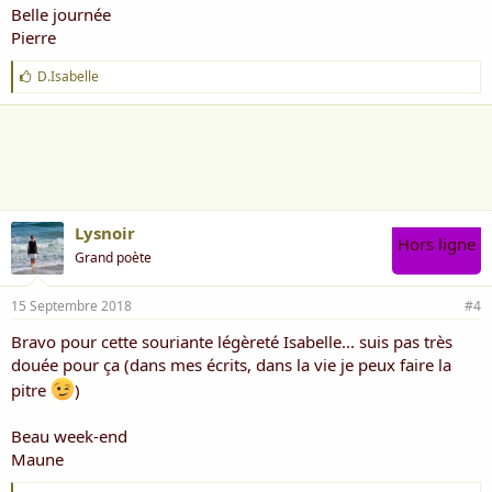
Belle journée
Pierre
J
D.Isabelle
'
a
i
m
e
:
Lysnoir
Hors ligne
Grand poète
15 Septembre 2018
#4
Bravo pour cette souriante légèreté Isabelle... suis pas très
douée pour ça (dans mes écrits, dans la vie je peux faire la
pitre
)
Beau week-end
Maune