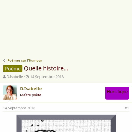
Poèmes sur l'Humour
Quelle histoire...
Poème
A
D
D.Isabelle
14 Septembre 2018
u
a
t
t
D.Isabelle
Hors ligne
e
e
Maître poète
u
d
r
e
14 Septembre 2018
d
d
#1
e
é
l
b
a
u
d
t