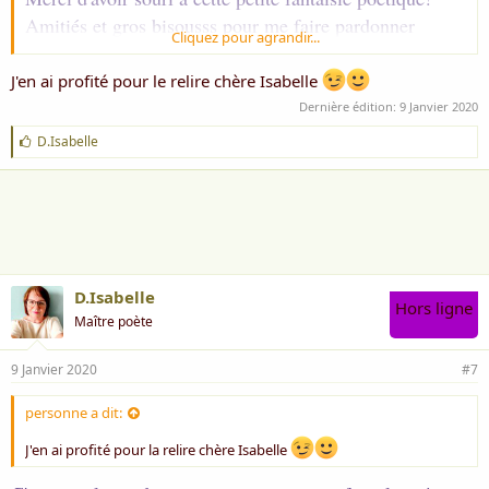
Amitiés et gros bisousss pour me faire pardonner
Cliquez pour agrandir...
Isabelle
Voir la pièce jointe 18927
J'en ai profité pour le relire chère Isabelle
Dernière édition:
9 Janvier 2020
J
D.Isabelle
'
a
i
m
e
:
D.Isabelle
Hors ligne
Maître poète
9 Janvier 2020
#7
personne a dit:
J'en ai profité pour la relire chère Isabelle