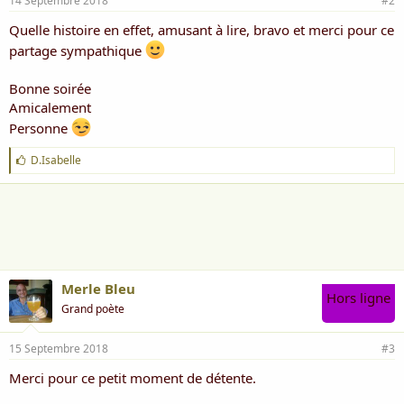
14 Septembre 2018
#2
Quelle histoire en effet, amusant à lire, bravo et merci pour ce
partage sympathique
Bonne soirée
Amicalement
Personne
J
D.Isabelle
'
a
i
m
e
:
Merle Bleu
Hors ligne
Grand poète
15 Septembre 2018
#3
Merci pour ce petit moment de détente.