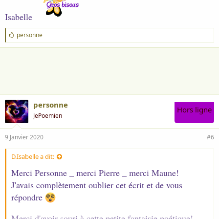
Isabelle
J
personne
'
a
i
m
e
:
personne
Hors ligne
JePoemien
9 Janvier 2020
#6
D.Isabelle a dit:
Merci Personne _ merci Pierre _ merci Maune!
J'avais complètement oublier cet écrit et de vous
répondre
Merci d'avoir souri à cette petite fantaisie poétique!