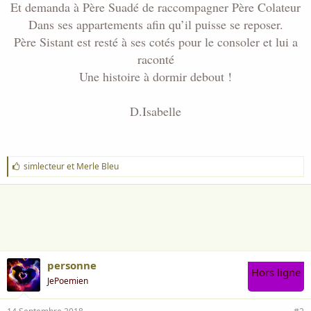
Et demanda à Père Suadé de raccompagner Père Colateur
Dans ses appartements afin qu’il puisse se reposer.
Père Sistant est resté à ses cotés pour le consoler et lui a
raconté
Une histoire à dormir debout !
D.Isabelle
J
simlecteur
et
Merle Bleu
'
a
i
m
e
:
personne
Hors ligne
JePoemien