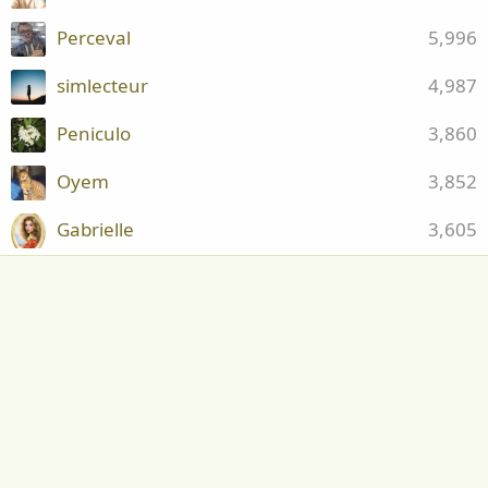
Perceval
5,996
simlecteur
4,987
Peniculo
3,860
Oyem
3,852
Gabrielle
3,605