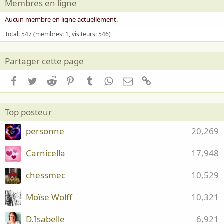
Membres en ligne
Aucun membre en ligne actuellement.
Total: 547 (membres: 1, visiteurs: 546)
Partager cette page
Facebook
Twitter
Reddit
Pinterest
Tumblr
WhatsApp
Email
Lien
Top posteur
personne
20,269
Carnicella
17,948
chessmec
10,529
Moïse Wolff
10,321
D.Isabelle
6,921