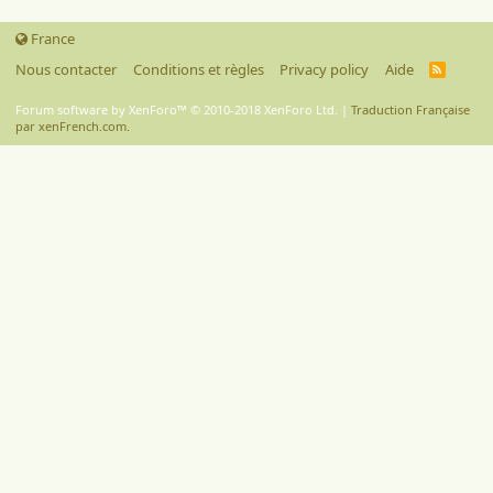
France
Nous contacter
Conditions et règles
Privacy policy
Aide
R
S
S
Forum software by XenForo™
© 2010-2018 XenForo Ltd.
|
Traduction Française
par xenFrench.com.