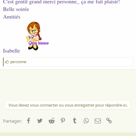
C'est gentil grand merci personne_ ça me fait plaisir!
Belle soirée
Amitiés
Isabelle
J
personne
'
a
i
m
e
:
Vous devez vous connecter ou vous enregistrer pour répondre ici.
Facebook
Twitter
Reddit
Pinterest
Tumblr
WhatsApp
Email
Lien
Partager: