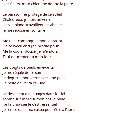
i
Des fleurs, mon chien me donne la patte
s
c
Le parasol me protège de ce soleil
u
Chaleureux, je bois un verre
s
De vin blanc, travaillent les abeilles
s
i
Je me repose en solitaire
o
n
Me tient compagnie mon labrador
De ce week end j'en profite pour
Me la couler douce, je m'endors
Tout doucement à mon tour
Les doigts de pieds en évantail
Je me régale de ce samedi
Je déguste mon verre avec une paille
Le reste on verra ça lundi
Se dessinent des nuages dans le ciel
Tombe sur moi sur mon nez la pluie
J'ai fait ma sieste c'est l'essentiel
Je rentre dans ma casba pour être à l'abris