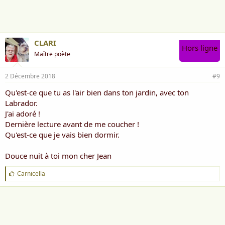
m
e
:
CLARI
Hors ligne
Maître poète
2 Décembre 2018
#9
Qu'est-ce que tu as l'air bien dans ton jardin, avec ton
Labrador.
J'ai adoré !
Dernière lecture avant de me coucher !
Qu'est-ce que je vais bien dormir.
Douce nuit à toi mon cher Jean
J
Carnicella
'
a
i
m
e
: