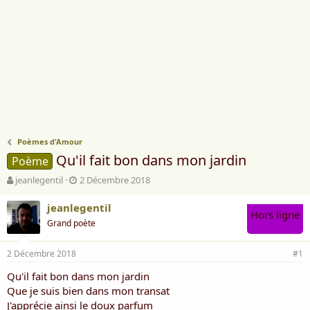
Poèmes d'Amour
Qu'il fait bon dans mon jardin
Poème
A
D
jeanlegentil
2 Décembre 2018
u
a
t
t
jeanlegentil
Hors ligne
e
e
Grand poète
u
d
r
e
2 Décembre 2018
d
d
#1
e
é
Qu'il fait bon dans mon jardin
l
b
Que je suis bien dans mon transat
a
u
d
t
J'apprécie ainsi le doux parfum