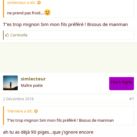
simlecteur a dit:
ne prend pas froid....
T"es trop mignon Sim mon fils préféré ! Bisous de manman
J
Carnicella
'
a
i
m
e
:
simlecteur
Hors ligne
Maître poète
2 Décembre 2018
#7
Trémière a dit:
T"es trop mignon Sim mon fils préféré ! Bisous de manman
ah tu as déjà 90 piges...que j'ignore encore