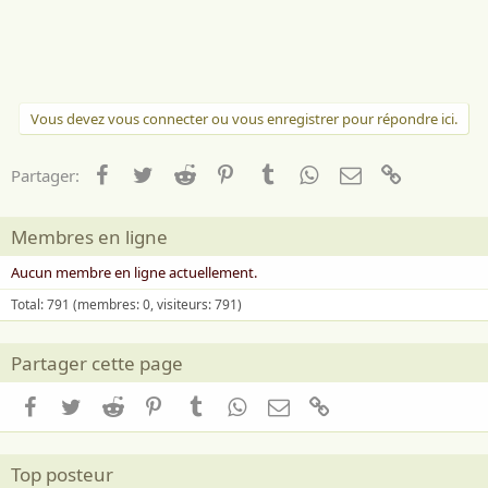
i
m
e
:
Vous devez vous connecter ou vous enregistrer pour répondre ici.
Facebook
Twitter
Reddit
Pinterest
Tumblr
WhatsApp
Email
Lien
Partager:
Membres en ligne
Aucun membre en ligne actuellement.
Total: 791 (membres: 0, visiteurs: 791)
Partager cette page
Facebook
Twitter
Reddit
Pinterest
Tumblr
WhatsApp
Email
Lien
Top posteur