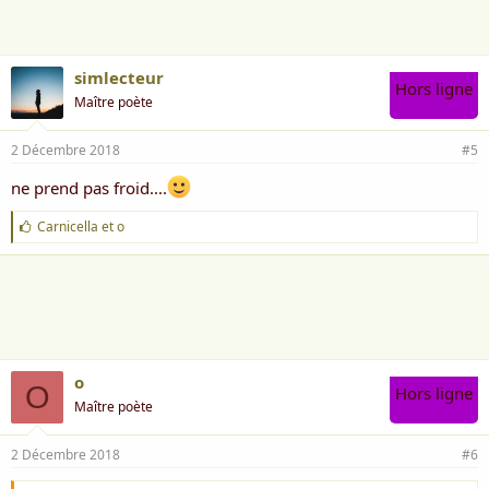
e
:
simlecteur
Hors ligne
Maître poète
2 Décembre 2018
#5
ne prend pas froid....
J
Carnicella
et
o
'
a
i
m
e
:
o
O
Hors ligne
Maître poète
2 Décembre 2018
#6