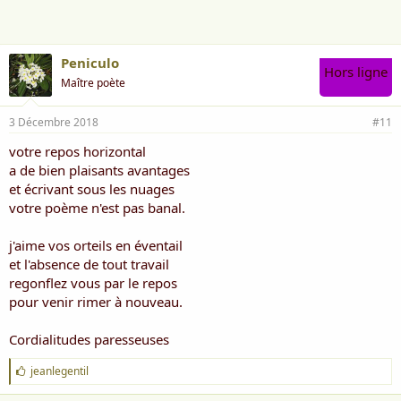
e
:
Peniculo
Hors ligne
Maître poète
3 Décembre 2018
#11
votre repos horizontal
a de bien plaisants avantages
et écrivant sous les nuages
votre poème n'est pas banal.
j'aime vos orteils en éventail
et l'absence de tout travail
regonflez vous par le repos
pour venir rimer à nouveau.
Cordialitudes paresseuses
J
jeanlegentil
'
a