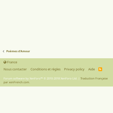
Poèmes d'Amour
France
Nous contacter
Conditions et règles
Privacy policy
Aide
R
S
S
Forum software by XenForo™
© 2010-2018 XenForo Ltd.
|
Traduction Française
par xenFrench.com.