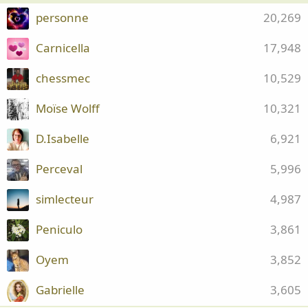
personne
20,269
Carnicella
17,948
chessmec
10,529
Moïse Wolff
10,321
D.Isabelle
6,921
Perceval
5,996
simlecteur
4,987
Peniculo
3,861
Oyem
3,852
Gabrielle
3,605