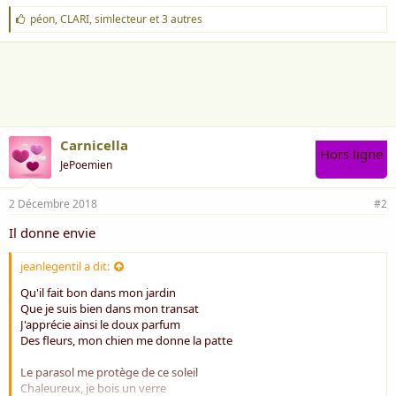
J
péon
,
CLARI
,
simlecteur
et 3 autres
'
a
i
m
e
:
Carnicella
Hors ligne
JePoemien
2 Décembre 2018
#2
Il donne envie
jeanlegentil a dit:
Qu'il fait bon dans mon jardin
Que je suis bien dans mon transat
J'apprécie ainsi le doux parfum
Des fleurs, mon chien me donne la patte
Le parasol me protège de ce soleil
Chaleureux, je bois un verre