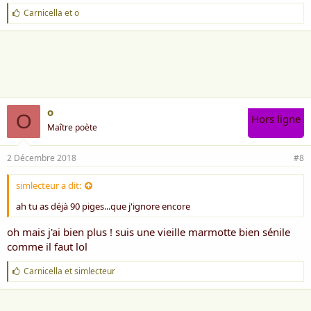
J
Carnicella
et
o
'
a
i
m
e
:
o
O
Hors ligne
Maître poète
2 Décembre 2018
#8
simlecteur a dit:
ah tu as déjà 90 piges...que j'ignore encore
oh mais j'ai bien plus ! suis une vieille marmotte bien sénile
comme il faut lol
J
Carnicella
et
simlecteur
'
a
i