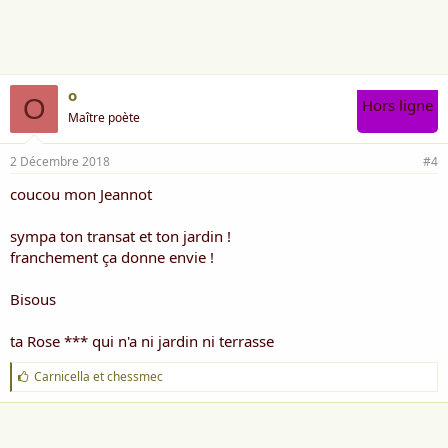
m
e
:
o
O
Hors ligne
Maître poète
2 Décembre 2018
#4
coucou mon Jeannot
sympa ton transat et ton jardin !
franchement ça donne envie !
Bisous
ta Rose *** qui n'a ni jardin ni terrasse
J
Carnicella
et
chessmec
'
a
i
m