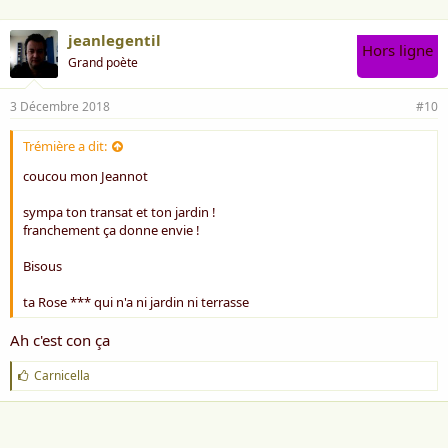
jeanlegentil
Hors ligne
Grand poète
3 Décembre 2018
#10
Trémière a dit:
coucou mon Jeannot
sympa ton transat et ton jardin !
franchement ça donne envie !
Bisous
ta Rose *** qui n'a ni jardin ni terrasse
Ah c'est con ça
J
Carnicella
'
a
i
m