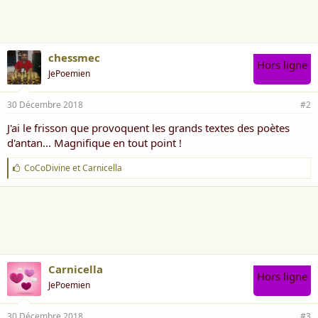
m
e
:
chessmec
Hors ligne
JePoemien
30 Décembre 2018
#2
J'ai le frisson que provoquent les grands textes des poètes
d'antan... Magnifique en tout point !
J
CoCoDivine
et
Carnicella
'
a
i
m
e
:
Carnicella
Hors ligne
JePoemien
30 Décembre 2018
#3