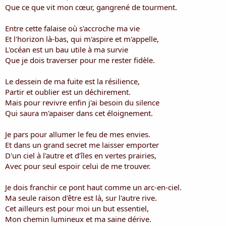
i
Que ce que vit mon cœur, gangrené de tourment.
s
c
Entre cette falaise où s'accroche ma vie
u
Et l'horizon là-bas, qui m'aspire et m'appelle,
s
L'océan est un bau utile à ma survie
s
i
Que je dois traverser pour me rester fidèle.
o
n
Le dessein de ma fuite est la résilience,
Partir et oublier est un déchirement.
Mais pour revivre enfin j'ai besoin du silence
Qui saura m'apaiser dans cet éloignement.
Je pars pour allumer le feu de mes envies.
Et dans un grand secret me laisser emporter
D'un ciel à l'autre et d’îles en vertes prairies,
Avec pour seul espoir celui de me trouver.
Je dois franchir ce pont haut comme un arc-en-ciel.
Ma seule raison d'être est là, sur l'autre rive.
Cet ailleurs est pour moi un but essentiel,
Mon chemin lumineux et ma saine dérive.