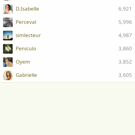
D.Isabelle
6,921
Perceval
5,996
simlecteur
4,987
Peniculo
3,860
Oyem
3,852
Gabrielle
3,605