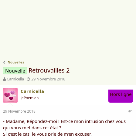
Nouvelles
Retrouvailles 2
Nouvelle
A
D
Carnicella
29 Novembre 2018
u
a
t
t
Carnicella
Hors ligne
e
e
JePoemien
u
d
r
e
29 Novembre 2018
d
d
#1
e
é
- Madame, Répondez-moi ! Est-ce mon intrusion chez vous
l
b
qui vous met dans cet état ?
a
u
d
t
Si c'est le cas, je vous prie de m'en excuser.