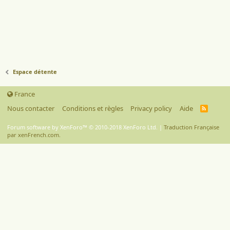
Espace détente
France
Nous contacter
Conditions et règles
Privacy policy
Aide
R
S
S
Forum software by XenForo™
© 2010-2018 XenForo Ltd.
|
Traduction Française
par xenFrench.com.