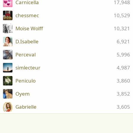
Carnicella
17,948
chessmec
10,529
Moïse Wolff
10,321
D.Isabelle
6,921
Perceval
5,996
simlecteur
4,987
Peniculo
3,860
Oyem
3,852
Gabrielle
3,605