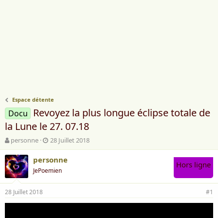
Espace détente
Revoyez la plus longue éclipse totale de
Docu
la Lune le 27. 07.18
A
D
personne
28 Juillet 2018
u
a
t
t
personne
Hors ligne
e
e
JePoemien
u
d
r
e
28 Juillet 2018
d
d
#1
e
é
l
b