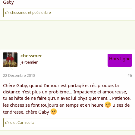
Gaby
J
chessmec
et
poésielibre
'
a
i
m
e
:
chessmec
Hors ligne
JePoemien
22 Décembre 2018
#6
Chère Gaby, quand l'amour est partagé et réciproque, la
distance n'est plus un problème... Impatiente et amoureuse,
tu as hâte de ne faire qu'un avec lui physiquement... Patience,
les choses se font toujours en temps et en heure
Bises de
tendresse, chère Gaby
J
o
et
Carnicella
'
a