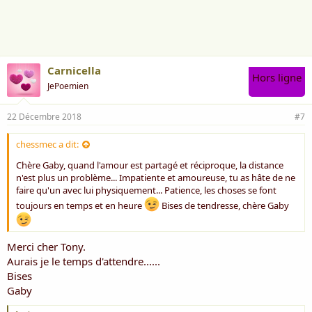
i
m
e
:
Carnicella
Hors ligne
JePoemien
22 Décembre 2018
#7
chessmec a dit:
Chère Gaby, quand l'amour est partagé et réciproque, la distance
n'est plus un problème... Impatiente et amoureuse, tu as hâte de ne
faire qu'un avec lui physiquement... Patience, les choses se font
toujours en temps et en heure
Bises de tendresse, chère Gaby
Merci cher Tony.
Aurais je le temps d'attendre......
Bises
Gaby