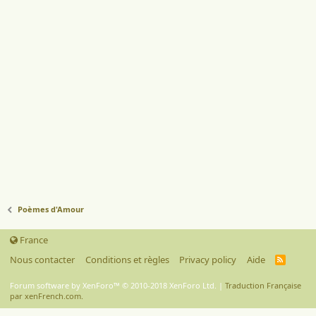
Poèmes d'Amour
France
Nous contacter
Conditions et règles
Privacy policy
Aide
R
S
S
Forum software by XenForo™
© 2010-2018 XenForo Ltd.
|
Traduction Française
par xenFrench.com.