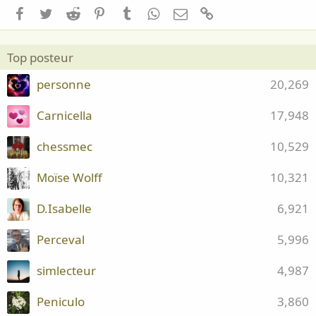
Facebook
Twitter
Reddit
Pinterest
Tumblr
WhatsApp
Email
Lien
Top posteur
personne
20,269
Carnicella
17,948
chessmec
10,529
Moïse Wolff
10,321
D.Isabelle
6,921
Perceval
5,996
simlecteur
4,987
Peniculo
3,860