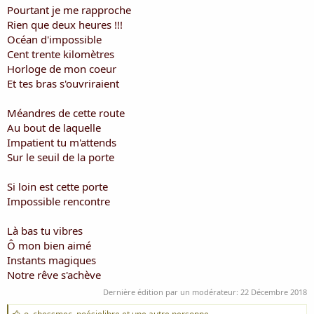
i
Pourtant je me rapproche
s
Rien que deux heures !!!
c
Océan d'impossible
u
Cent trente kilomètres
s
Horloge de mon coeur
s
i
Et tes bras s'ouvriraient
o
n
Méandres de cette route
Au bout de laquelle
Impatient tu m'attends
Sur le seuil de la porte
Si loin est cette porte
Impossible rencontre
Là bas tu vibres
Ô mon bien aimé
Instants magiques
Notre rêve s'achève
Dernière édition par un modérateur:
22 Décembre 2018
J