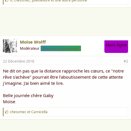
o
,
chessmec
,
poésielibre
et une autre personne
'
a
i
m
e
:
Moïse Wolff
Hors ligne
Modérateur
Membre du personnel
22 Décembre 2018
#2
Ne dit on pas que la distance rapproche les cœurs, ce "notre
rêve s'achève" pourrait être l'aboutissement de cette attente
j'imagine. J'ai bien aimé te lire.
Belle journée chère Gaby
Moïse
J
chessmec
et
Carnicella
'
a
i
m