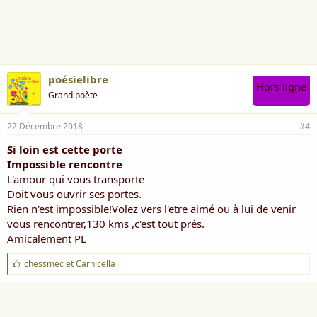
a
i
m
e
:
poésielibre
Hors ligne
Grand poète
22 Décembre 2018
#4
Si loin est cette porte
Impossible rencontre
L'amour qui vous transporte
Doit vous ouvrir ses portes.
Rien n'est impossible!Volez vers l'etre aimé ou à lui de venir
vous rencontrer,130 kms ,c'est tout prés.
Amicalement PL
J
chessmec
et
Carnicella
'
a
i
m