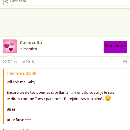
J
Carnicella
'
a
i
m
e
:
Carnicella
Hors ligne
JePoemien
22 Décembre 2018
#9
Trémière a dit:
Joli soir ma Gaby
Encore un de tes poèmes si brillants ! Il vient du coeur, je le sais.
Je dirais comme Tony : patience ! Tu rejoindras ton aimé .
Bises
ptite Rose ***