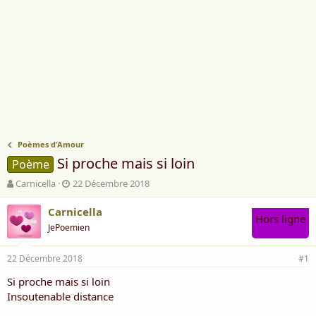
Poèmes d'Amour
Si proche mais si loin
Poème
A
D
Carnicella
22 Décembre 2018
u
a
t
t
Carnicella
Hors ligne
e
e
JePoemien
u
d
r
e
22 Décembre 2018
d
d
#1
e
é
Si proche mais si loin
l
b
Insoutenable distance
a
u
d
t