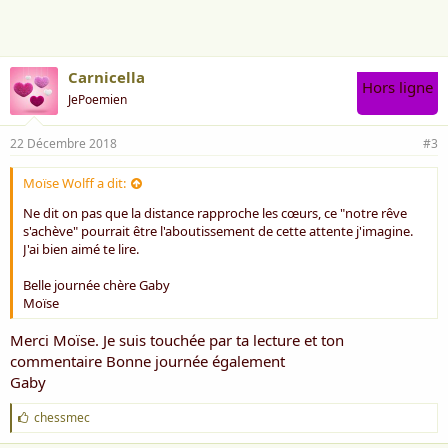
e
:
Carnicella
Hors ligne
JePoemien
22 Décembre 2018
#3
Moïse Wolff a dit:
Ne dit on pas que la distance rapproche les cœurs, ce "notre rêve
s'achève" pourrait être l'aboutissement de cette attente j'imagine.
J'ai bien aimé te lire.
Belle journée chère Gaby
Moïse
Merci Moïse. Je suis touchée par ta lecture et ton
commentaire Bonne journée également
Gaby
J
chessmec
'