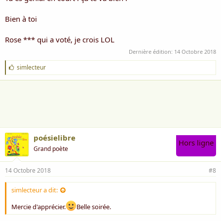
Bien à toi
Rose *** qui a voté, je crois LOL
Dernière édition:
14 Octobre 2018
J
simlecteur
'
a
i
m
e
:
poésielibre
Hors ligne
Grand poète
14 Octobre 2018
#8
simlecteur a dit:
Mercie d'apprécier.
Belle soirée.