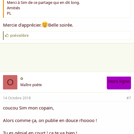
Merci à Sim de ce partage qui en dit long.
Amitiés
PL
Mercie d'apprécier.
Belle soirée.
J
poésielibre
'
a
i
m
e
:
o
O
Hors ligne
Maître poète
14 Octobre 2018
#7
coucou Sim mon copain,
Alors comme ça, on publie en douce rhoooo !
Tu es génial en court ! ça te va bien !