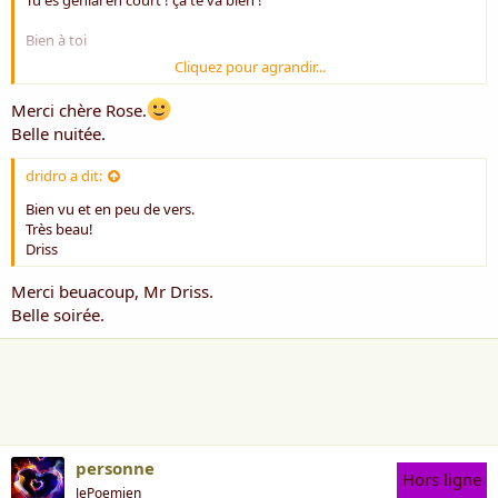
Bien à toi
Cliquez pour agrandir...
Rose *** qui a voté, je crois LOL
Merci chère Rose.
Belle nuitée.
dridro a dit:
Bien vu et en peu de vers.
Très beau!
Driss
Merci beuacoup, Mr Driss.
Belle soirée.
personne
Hors ligne
JePoemien