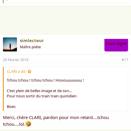
'
a
i
m
e
:
simlecteur
Hors ligne
Maître poète
20 Février 2019
#17
CLARI a dit:
Tchou tchou ! tchou tchou ! Hooouuuuuuu !
C'est plein de belles image et de son...
Pour nous sortir du train train quotidien
Bises
Merci, chère CLARI, pardon pour mon retard....tchou
tchou....lol.