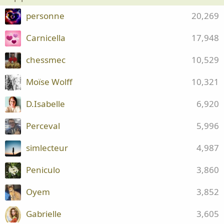
personne
20,269
Carnicella
17,948
chessmec
10,529
Moïse Wolff
10,321
D.Isabelle
6,920
Perceval
5,996
simlecteur
4,987
Peniculo
3,860
Oyem
3,852
Gabrielle
3,605