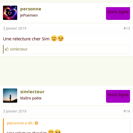
personne
Hors ligne
JePoemien
3 Janvier 2019
#13
Une relecture cher Sim
J
simlecteur
'
a
i
m
e
:
simlecteur
Hors ligne
Maître poète
3 Janvier 2019
#14
personne a dit:
Une relecture cher Sim