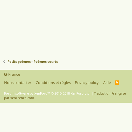
Petits poèmes - Poèmes courts
France
Nous contacter
Conditions et règles
Privacy policy
Aide
R
S
S
Forum software by XenForo™
© 2010-2018 XenForo Ltd.
|
Traduction Française
par xenFrench.com.