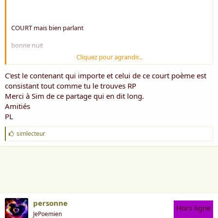
COURT mais bien parlant
bonne nuit
Cliquez pour agrandir...
RP
C'est le contenant qui importe et celui de ce court poème est
consistant tout comme tu le trouves RP
Merci à Sim de ce partage qui en dit long.
Amitiés
PL
J
simlecteur
'
a
i
m
e
:
personne
Hors ligne
JePoemien