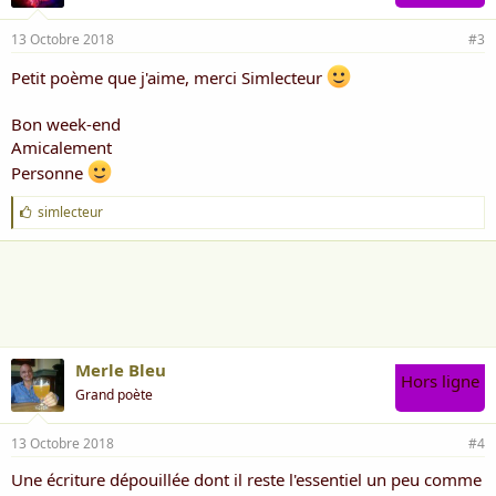
13 Octobre 2018
#3
Petit poème que j'aime, merci Simlecteur
Bon week-end
Amicalement
Personne
J
simlecteur
'
a
i
m
e
:
Merle Bleu
Hors ligne
Grand poète
13 Octobre 2018
#4
Une écriture dépouillée dont il reste l'essentiel un peu comme