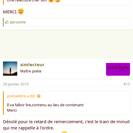
MERCI.
J
personne
'
a
i
m
e
:
simlecteur
Hors ligne
Maître poète
28 Janvier 2019
#15
poésielibre a dit:
Il va falloir lire,contenu au lieu de contenant
Merci
Désolé pour le retard de remerciement, c'est le train de minuit
qui me rappelle à l'ordre.