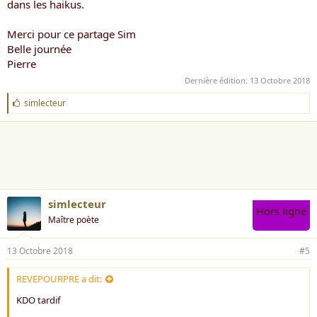
dans les haikus.
Merci pour ce partage Sim
Belle journée
Pierre
Dernière édition:
13 Octobre 2018
J
simlecteur
'
a
i
m
e
:
simlecteur
Hors ligne
Maître poète
13 Octobre 2018
#5
REVEPOURPRE a dit:
KDO tardif