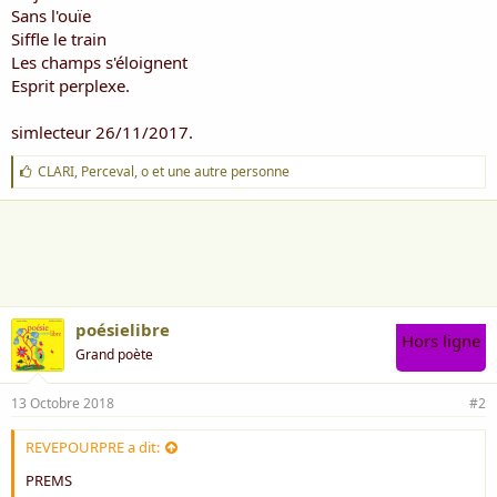
i
Sans l'ouïe
s
Siffle le train
c
Les champs s'éloignent
u
Esprit perplexe.
s
s
i
simlecteur 26/11/2017.
o
n
J
CLARI
,
Perceval
,
o
et une autre personne
'
a
i
m
e
:
poésielibre
Hors ligne
Grand poète
13 Octobre 2018
#2
REVEPOURPRE a dit:
PREMS