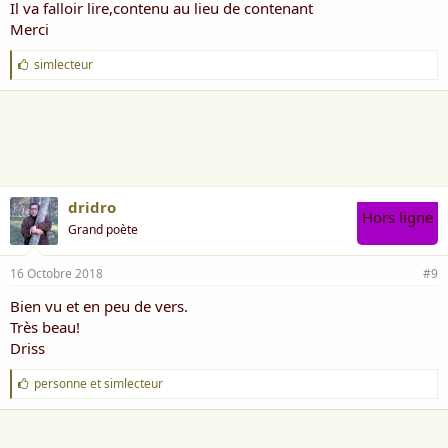
Il va falloir lire,contenu au lieu de contenant
Merci
J
simlecteur
'
a
i
m
e
:
dridro
Hors ligne
Grand poète
16 Octobre 2018
#9
Bien vu et en peu de vers.
Très beau!
Driss
J
personne
et
simlecteur
'
a
i
m