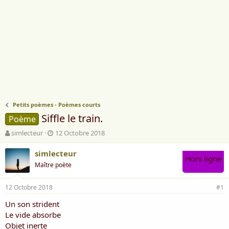
Petits poèmes - Poèmes courts
Siffle le train.
Poème
A
D
simlecteur
12 Octobre 2018
u
a
t
t
simlecteur
Hors ligne
e
e
Maître poète
u
d
r
e
12 Octobre 2018
d
d
#1
e
é
Un son strident
l
b
Le vide absorbe
a
u
d
t
Objet inerte