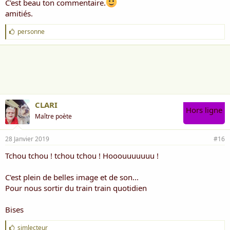
C'est beau ton commentaire.
amitiés.
J
personne
'
a
i
m
e
:
CLARI
Hors ligne
Maître poète
28 Janvier 2019
#16
Tchou tchou ! tchou tchou ! Hooouuuuuuu !
C'est plein de belles image et de son...
Pour nous sortir du train train quotidien
Bises
J
simlecteur