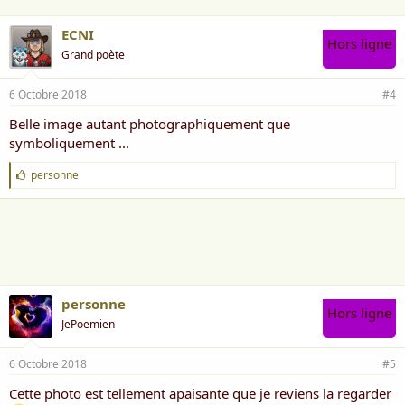
ECNI
Hors ligne
Grand poète
6 Octobre 2018
#4
Belle image autant photographiquement que
symboliquement ...
J
personne
'
a
i
m
e
:
personne
Hors ligne
JePoemien
6 Octobre 2018
#5
Cette photo est tellement apaisante que je reviens la regarder