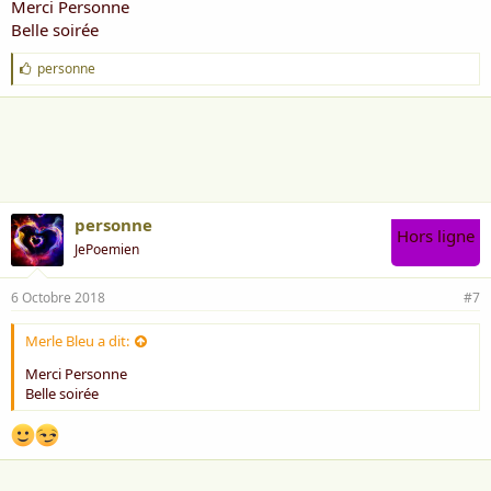
Merci Personne
Belle soirée
J
personne
'
a
i
m
e
:
personne
Hors ligne
JePoemien
6 Octobre 2018
#7
Merle Bleu a dit:
Merci Personne
Belle soirée