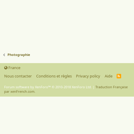
Photographie
France
Nous contacter
Conditions et règles
Privacy policy
Aide
R
S
S
Forum software by XenForo™
© 2010-2018 XenForo Ltd.
|
Traduction Française
par xenFrench.com.