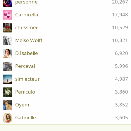
personne
20,267
Carnicella
17,948
chessmec
10,529
Moïse Wolff
10,321
D.Isabelle
6,920
Perceval
5,996
simlecteur
4,987
Peniculo
3,860
Oyem
3,852
Gabrielle
3,605