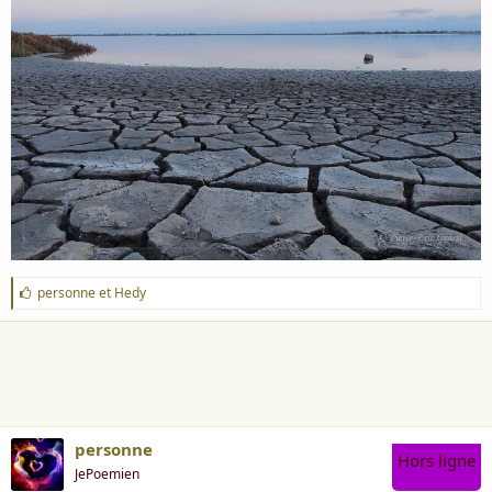
i
s
c
u
s
s
i
o
n
J
personne
et
Hedy
'
a
i
m
e
:
personne
Hors ligne
JePoemien