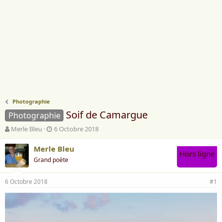
Photographie
Soif de Camargue
Photographie
A
D
Merle Bleu
6 Octobre 2018
u
a
t
t
Merle Bleu
Hors ligne
e
e
Grand poète
u
d
r
e
6 Octobre 2018
d
d
#1
e
é
l
b
a
u
d
t