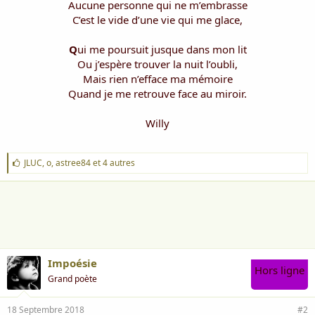
Aucune personne qui ne m’embrasse
C’est le vide d’une vie qui me glace,
Q
ui me poursuit jusque dans mon lit
Ou j’espère trouver la nuit l’oubli,
Mais rien n’efface ma mémoire
Quand je me retrouve face au miroir.
Willy
J
JLUC
,
o
,
astree84
et 4 autres
'
a
i
m
e
:
Impoésie
Hors ligne
Grand poète
18 Septembre 2018
#2