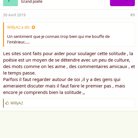
Grand poète
30 Avril 2019
#9
WillyA2 a dit:
Un sentiment que je connais trop bien qui me bouffe de
l'intérieur......
Les sites sont faits pour aider pour soulager cette solitude , la
poésie est un moyen de se détendre avec un peu de culture,
des mots comme on les aime , des commentaires amicaux , et
le temps passe.
Parfois il faut regarder autour de soi ,il y a des gens qui
aimeraient discuter mais il faut faire le premier pas , mais
encore je comprends bien la solitude ,,
J
WillyA2
'
a
i
m
e
: