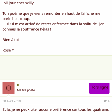
Joli jour cher Willy
L
a solitude frappe quand je l’occulte
Cinglante comme une insulte,
Ton poème que je viens remonter en haut de l'affiche me
Aucune personne qui ne m’embrasse
parle beaucoup.
C’est le vide d’une vie qui me glace,
Oui ! Il m'est arrivé de rester enfermée dans la solitude, j'en
Q
ui me poursuit jusque dans mon lit
connais la souffrance hélas !
Ou j’espère trouver la nuit l’oubli,
Mais rien n’efface ma mémoire
Bien à toi
Quand je me retrouve face au miroir.
Rose *
Willy
o
O
Hors ligne
Maître poète
30 Avril 2019
#14
Et là, je ne peux citer aucune préférence car tous les quatrains