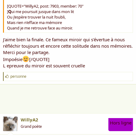
[QUOTE="WillyA2, post: 7903, member: 70"
]
Q
ui me poursuit jusque dans mon lit
Ou j’espère trouver la nuit l’oubli,
Mais rien n’efface ma mémoire
Quand je me retrouve face au miroir.
J'aime bien la finale. Ce fameux miroir qui s'évertue à nous
réfléchir toujours et encore cette solitude dans nos mémoires.
Merci pour le partage.
Impoésie
[/QUOTE]
L epreuve du miroir est souvent cruelle
J
personne
'
a
i
m
e
:
WillyA2
Hors ligne
Grand poète