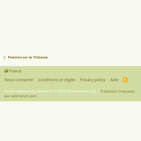
Poèmes sur la Tristesse
France
Nous contacter
Conditions et règles
Privacy policy
Aide
R
S
S
Forum software by XenForo™
© 2010-2018 XenForo Ltd.
|
Traduction Française
par xenFrench.com.