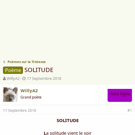
Poèmes sur la Tristesse
SOLITUDE
Poème
A
D
WillyA2
17 Septembre 2018
u
a
t
t
WillyA2
Hors ligne
e
e
Grand poète
u
d
r
e
17 Septembre 2018
d
d
#1
e
é
SOLITUDE
l
b
a
u
d
t
L
a solitude vient le soir