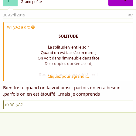
Grand poète
30 Avril 2019
#7
WillyA2 a dit:
SOLITUDE
L
a solitude vient le soir
Quand on est face à son miroir,
On voit dans l’immeuble dans face
Des couples qui s’enlacent,
D
’autres couples qui se déchirent
Cliquez pour agrandir...
Et certains que plus rien n’inspire
Alors que chez moi rien ne se passe,
Bien triste quand on la voit ainsi , parfois on en a besoin
Je suis seule dans une impasse.
,parfois on en est étouffé ,,,mais je comprends
D
ans la rue les scènes continues
J
WillyA2
Avec d’autres gens que j’ai connus,
'
Ils rôdent la comme des paumés
a
Que la vie à souvent oublié,
i
m
e
I
ls cherchent une âme compagne
:
En battant toute la campagne,