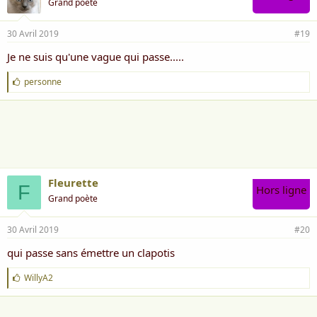
Grand poète
30 Avril 2019
#19
Je ne suis qu'une vague qui passe.....
J
personne
'
a
i
m
e
:
Fleurette
F
Hors ligne
Grand poète
30 Avril 2019
#20
qui passe sans émettre un clapotis
J
WillyA2
'
a
i