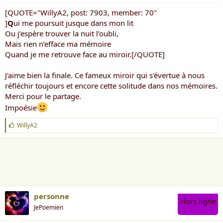
[QUOTE="WillyA2, post: 7903, member: 70"
]
Q
ui me poursuit jusque dans mon lit
Ou j’espère trouver la nuit l’oubli,
Mais rien n’efface ma mémoire
Quand je me retrouve face au miroir.[/QUOTE]
J'aime bien la finale. Ce fameux miroir qui s'évertue à nous
réfléchir toujours et encore cette solitude dans nos mémoires.
Merci pour le partage.
Impoésie
J
WillyA2
'
a
i
m
e
:
personne
Hors ligne
JePoemien