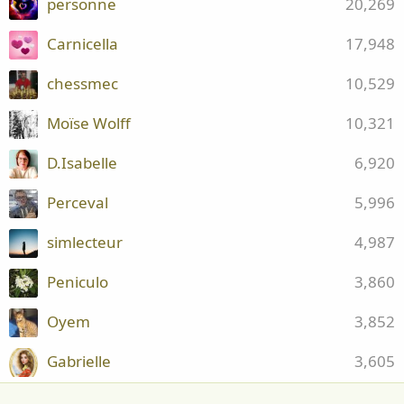
personne
20,269
Carnicella
17,948
chessmec
10,529
Moïse Wolff
10,321
D.Isabelle
6,920
Perceval
5,996
simlecteur
4,987
Peniculo
3,860
Oyem
3,852
Gabrielle
3,605