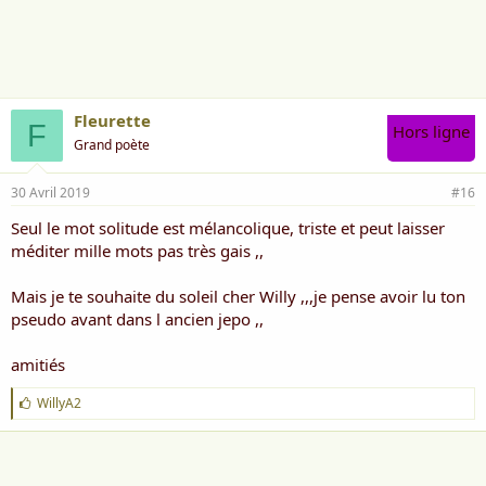
Fleurette
F
Hors ligne
Grand poète
30 Avril 2019
#16
Seul le mot solitude est mélancolique, triste et peut laisser
méditer mille mots pas très gais ,,
Mais je te souhaite du soleil cher Willy ,,,je pense avoir lu ton
pseudo avant dans l ancien jepo ,,
amitiés
J
WillyA2
'
a
i
m