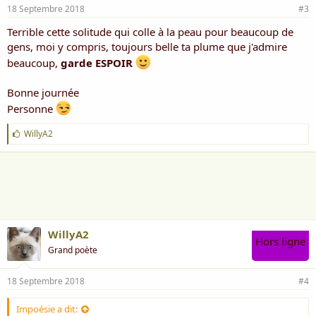
18 Septembre 2018
#3
Terrible cette solitude qui colle à la peau pour beaucoup de
gens, moi y compris, toujours belle ta plume que j'admire
beaucoup,
garde ESPOIR
Bonne journée
Personne
J
WillyA2
'
a
i
m
e
:
WillyA2
Hors ligne
Grand poète
18 Septembre 2018
#4
Impoésie a dit: