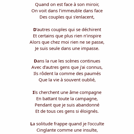
i
Quand on est face à son miroir,
s
On voit dans l’immeuble dans face
c
Des couples qui s’enlacent,
u
s
D
’autres couples qui se déchirent
s
i
Et certains que plus rien n’inspire
o
Alors que chez moi rien ne se passe,
n
Je suis seule dans une impasse.
D
ans la rue les scènes continues
Avec d’autres gens que j’ai connus,
Ils rôdent la comme des paumés
Que la vie à souvent oublié,
I
ls cherchent une âme compagne
En battant toute la campagne,
Pendant que je suis abandonné
Et de tous ces gens si éloignés.
L
a solitude frappe quand je l’occulte
Cinglante comme une insulte,