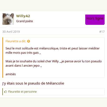
e
:
WillyA2
Hors ligne
Grand poète
30 Avril 2019
#17
Fleurette a dit:
Seul le mot solitude est mélancolique, triste et peut laisser méditer
mille mots pas très gais ,,
Mais je te souhaite du soleil cher Willy ,,,je pense avoir lu ton pseudo
avant dans l ancien jepo ,,
amitiés
J'y étais sous le pseudo de Mélancolie
J
Fleurette
et
personne
'
a
i
m