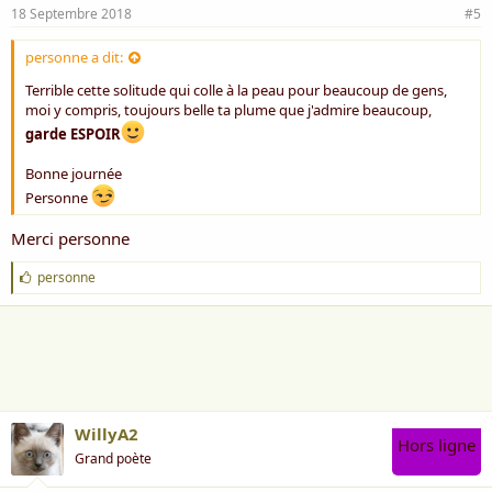
18 Septembre 2018
#5
personne a dit:
Terrible cette solitude qui colle à la peau pour beaucoup de gens,
moi y compris, toujours belle ta plume que j'admire beaucoup,
garde ESPOIR
Bonne journée
Personne
Merci personne
J
personne
'
a
i
m
e
:
WillyA2
Hors ligne
Grand poète