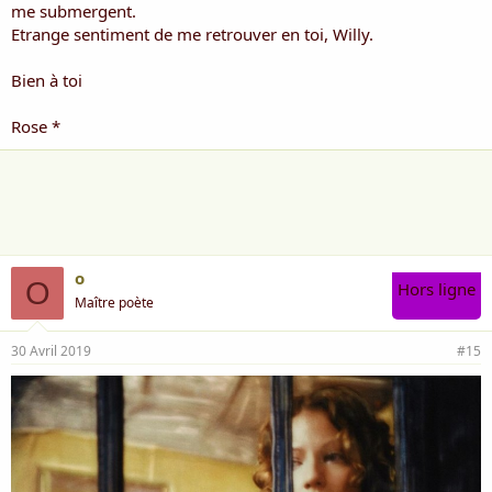
me submergent.
Etrange sentiment de me retrouver en toi, Willy.
Bien à toi
Rose *
o
O
Hors ligne
Maître poète
30 Avril 2019
#15