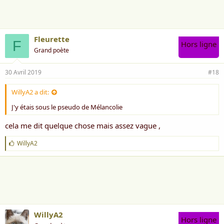
e
:
Fleurette
F
Hors ligne
Grand poète
30 Avril 2019
#18
WillyA2 a dit:
J'y étais sous le pseudo de Mélancolie
cela me dit quelque chose mais assez vague ,
J
WillyA2
'
a
i
m
e
:
WillyA2
Hors ligne