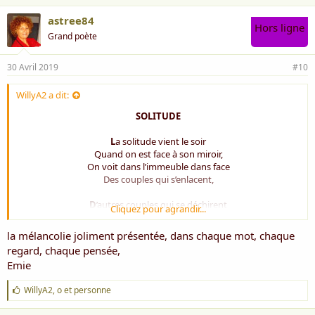
astree84
Hors ligne
Grand poète
30 Avril 2019
#10
WillyA2 a dit:
SOLITUDE
L
a solitude vient le soir
Quand on est face à son miroir,
On voit dans l’immeuble dans face
Des couples qui s’enlacent,
D
’autres couples qui se déchirent
Cliquez pour agrandir...
Et certains que plus rien n’inspire
Alors que chez moi rien ne se passe,
la mélancolie joliment présentée, dans chaque mot, chaque
Je suis seule dans une impasse.
regard, chaque pensée,
Emie
D
ans la rue les scènes continues
Avec d’autres gens que j’ai connus,
J
WillyA2
,
o
et
personne
Ils rôdent la comme des paumés
'
Que la vie à souvent oublié,
a