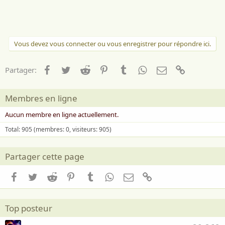
m
e
:
Vous devez vous connecter ou vous enregistrer pour répondre ici.
Facebook
Twitter
Reddit
Pinterest
Tumblr
WhatsApp
Email
Lien
Partager:
Membres en ligne
Aucun membre en ligne actuellement.
Total: 905 (membres: 0, visiteurs: 905)
Partager cette page
Facebook
Twitter
Reddit
Pinterest
Tumblr
WhatsApp
Email
Lien
Top posteur