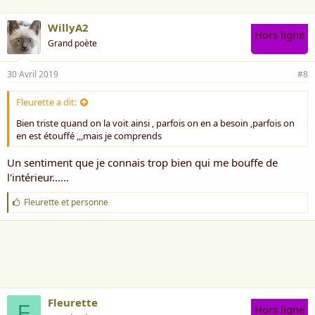
Pendant que je suis abandonné
Et de tous ces gens si éloignés.
WillyA2
Hors ligne
Grand poète
L
a solitude frappe quand je l’occulte
Cinglante comme une insulte,
Aucune personne qui ne m’embrasse
30 Avril 2019
#8
C’est le vide d’une vie qui me glace,
Fleurette a dit:
Q
ui me poursuit jusque dans mon lit
Ou j’espère trouver la nuit l’oubli,
Bien triste quand on la voit ainsi , parfois on en a besoin ,parfois on
Mais rien n’efface ma mémoire
en est étouffé ,,,mais je comprends
Quand je me retrouve face au miroir.
Un sentiment que je connais trop bien qui me bouffe de
Willy
l'intérieur......
J
Fleurette
et
personne
'
a
i
m
e
:
Fleurette
F
Hors ligne