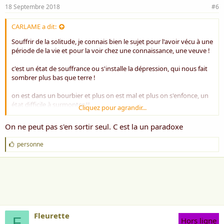
18 Septembre 2018
#6
CARLAME a dit:
Souffrir de la solitude, je connais bien le sujet pour l'avoir vécu à une
période de la vie et pour la voir chez une connaissance, une veuve !
c'est un état de souffrance ou s'installe la dépression, qui nous fait
sombrer plus bas que terre !
on est dans un bourbier et plus on est mal et plus on s'enfonce, un
état difficile à surmonter !!
Cliquez pour agrandir...
merci pour ce bel écrit
On ne peut pas s'en sortir seul. C est la un paradoxe
bonne journée
J
personne
'
carlame
a
i
m
e
:
Fleurette
F
Hors ligne