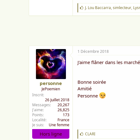
J
J. Lou Baccarra
,
simlecteur
,
Lys
'
a
i
m
e
:
1 Décembre 2018
J'aime flâner dans les march
Bonne soirée
personne
Amitié
JePoemien
Inscrit
Personne
26 Juillet 2018
Messages
20,267
J'aime
26,825
Points
173
Localité
France
Je suis
Une femme
Hors ligne
J
CLARI
'