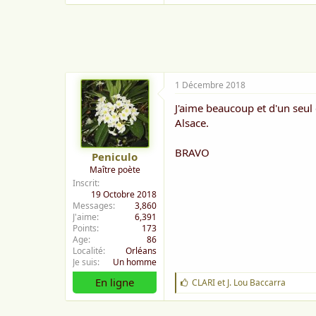
a
i
m
e
:
1 Décembre 2018
J'aime beaucoup et d'un seul
Alsace.
BRAVO
Peniculo
Maître poète
Inscrit
19 Octobre 2018
Messages
3,860
J'aime
6,391
Points
173
Age
86
Localité
Orléans
Je suis
Un homme
En ligne
J
CLARI
et
J. Lou Baccarra
'
a
i