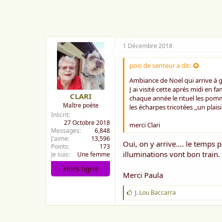
m
e
:
1 Décembre 2018
pois de senteur a dit:
Ambiance de Noel qui arrive á 
J ai visité cette aprés midi en f
CLARI
chaque année le rituel les pom
Maître poète
les écharpes tricotées ,,un plaisi
Inscrit
27 Octobre 2018
merci Clari
Messages
6,848
J'aime
13,596
Oui, on y arrive.... le temps
Points
173
illuminations vont bon train.
Je suis
Une femme
Hors ligne
Merci Paula
J
J. Lou Baccarra
'
a
i