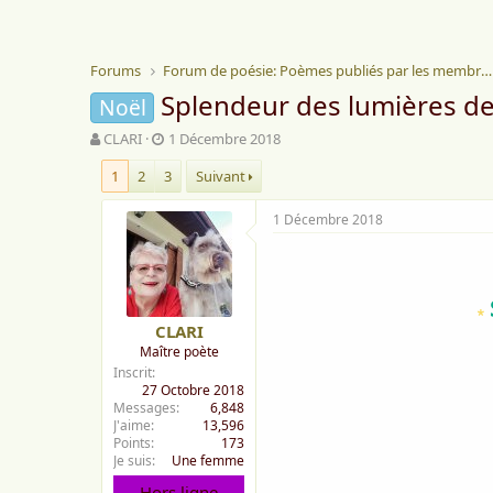
Forums
Forum de poésie: Poèmes publiés par les membres
Splendeur des lumières d
Noël
A
D
CLARI
1 Décembre 2018
u
a
1
2
3
Suivant
t
t
e
e
u
d
1 Décembre 2018
r
e
d
d
e
é
l
b
∗
a
u
CLARI
d
t
Maître poète
i
Inscrit
s
27 Octobre 2018
c
Messages
6,848
u
J'aime
13,596
s
Points
173
s
Je suis
Une femme
i
Hors ligne