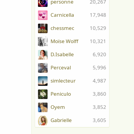
personne
20,267
Carnicella
17,948
chessmec
10,529
Moïse Wolff
10,321
D.Isabelle
6,920
Perceval
5,996
simlecteur
4,987
Peniculo
3,860
Oyem
3,852
Gabrielle
3,605