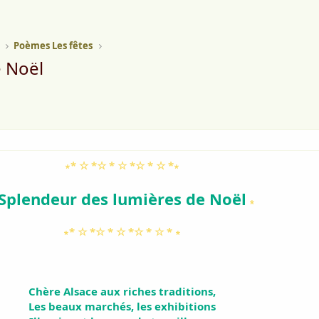
Poèmes Les fêtes
e Noël
∗* ☆ *☆ * ☆ *☆ * ☆ *∗
Splendeur des lumières de Noël
∗
∗* ☆ *☆ * ☆ *☆ * ☆ * ∗
Chère Alsace aux riches traditions,
Les beaux marchés, les exhibitions