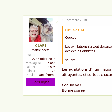
m
e
:
1 Décembre 2018
EricS a dit:
Coucou
CLARI
Les exhibitions j'ai tout de sui
Maître poète
des exhibitionnistes ?
Inscrit
27 Octobre 2018
sourire
Messages
6,848
J'aime
13,596
Les exhibitions d'illuminatio
Points
173
attrayantes, et surtout chacu
Je suis
Une femme
Hors ligne
Coquin va !
Bonne soirée