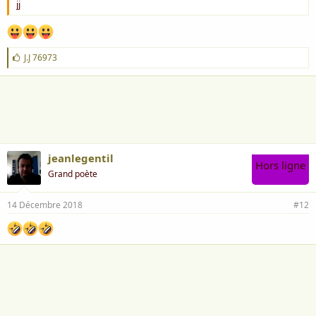
jj
J
J.J 76973
'
a
i
m
e
:
jeanlegentil
Hors ligne
Grand poète
14 Décembre 2018
#12