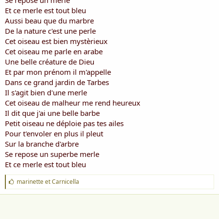
Se repose un merle
a
u
d
t
Et ce merle est tout bleu
i
Aussi beau que du marbre
s
De la nature c'est une perle
c
Cet oiseau est bien mystèrieux
u
Cet oiseau me parle en arabe
s
Une belle créature de Dieu
s
i
Et par mon prénom il m'appelle
o
Dans ce grand jardin de Tarbes
n
Il s'agit bien d'une merle
Cet oiseau de malheur me rend heureux
Il dit que j'ai une belle barbe
Petit oiseau ne déploie pas tes ailes
Pour t'envoler en plus il pleut
Sur la branche d'arbre
Se repose un superbe merle
Et ce merle est tout bleu
J
marinette
et
Carnicella
'
a
i
m