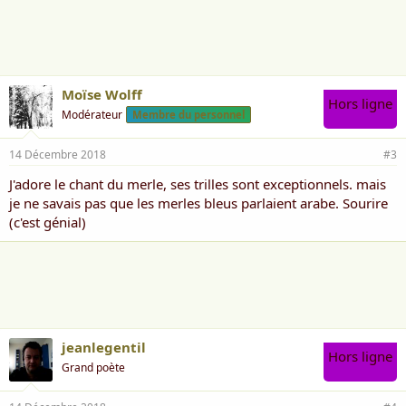
Pour t'envoler en plus il pleut
Sur la branche d'arbre
Se repose un superbe merle
Et ce merle est tout bleu
Moïse Wolff
Hors ligne
Modérateur
Membre du personnel
14 Décembre 2018
#3
J'adore le chant du merle, ses trilles sont exceptionnels. mais
je ne savais pas que les merles bleus parlaient arabe. Sourire
(c'est génial)
jeanlegentil
Hors ligne
Grand poète