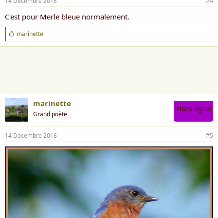
14 Décembre 2018
#4
C'est pour Merle bleue normalement.
J
marinette
'
a
i
m
e
:
marinette
Hors ligne
Grand poète
14 Décembre 2018
#5