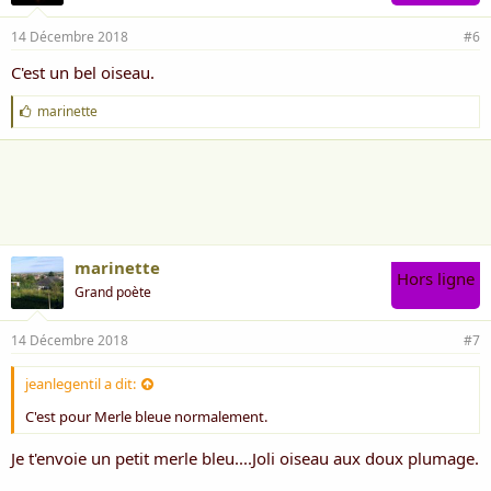
14 Décembre 2018
#6
C'est un bel oiseau.
J
marinette
'
a
i
m
e
:
marinette
Hors ligne
Grand poète
14 Décembre 2018
#7
jeanlegentil a dit:
C'est pour Merle bleue normalement.
Je t'envoie un petit merle bleu....Joli oiseau aux doux plumage.