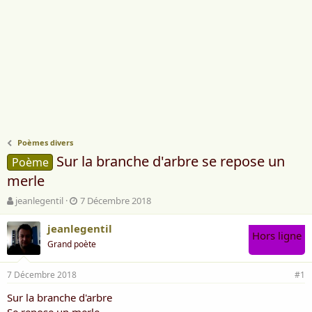
Poèmes divers
Sur la branche d'arbre se repose un
Poème
merle
A
D
jeanlegentil
7 Décembre 2018
u
a
t
t
jeanlegentil
Hors ligne
e
e
Grand poète
u
d
r
e
7 Décembre 2018
d
d
#1
e
é
Sur la branche d'arbre
l
b