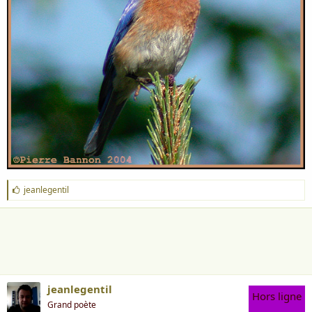
J
jeanlegentil
'
a
i
m
e
:
jeanlegentil
Hors ligne
Grand poète