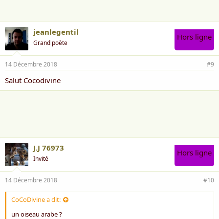
jeanlegentil
Hors ligne
Grand poète
14 Décembre 2018
#9
Salut Cocodivine
J.J 76973
Hors ligne
Invité
14 Décembre 2018
#10
CoCoDivine a dit:
un oiseau arabe ?