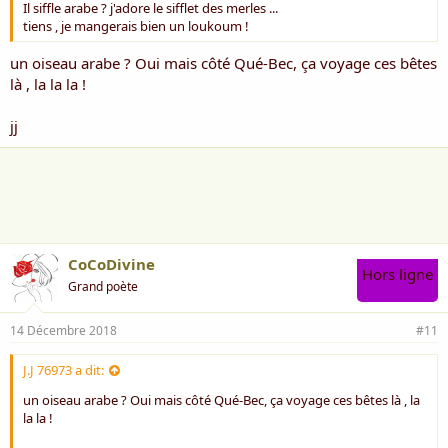
Il siffle arabe ? j'adore le sifflet des merles ...
tiens , je mangerais bien un loukoum !
un oiseau arabe ? Oui mais côté Qué-Bec, ça voyage ces bêtes
là , la la la !
jj
CoCoDivine
Hors ligne
Grand poète
14 Décembre 2018
#11
J.J 76973 a dit:
un oiseau arabe ? Oui mais côté Qué-Bec, ça voyage ces bêtes là , la
la la !