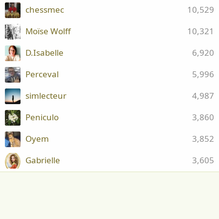
chessmec
10,529
Moïse Wolff
10,321
D.Isabelle
6,920
Perceval
5,996
simlecteur
4,987
Peniculo
3,860
Oyem
3,852
Gabrielle
3,605