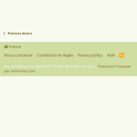
Poèmes divers
France
Nous contacter
Conditions et règles
Privacy policy
Aide
R
S
S
Forum software by XenForo™
© 2010-2018 XenForo Ltd.
|
Traduction Française
par xenFrench.com.