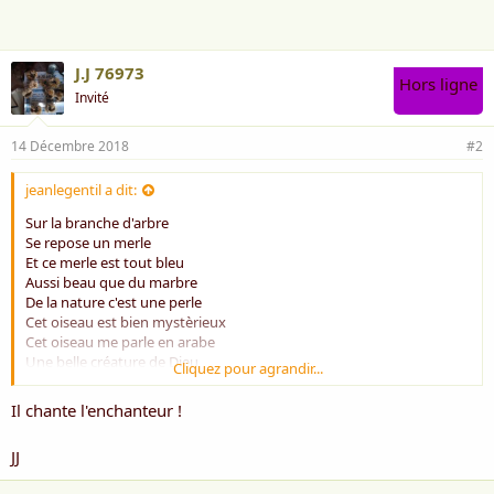
e
:
J.J 76973
Hors ligne
Invité
14 Décembre 2018
#2
jeanlegentil a dit:
Sur la branche d'arbre
Se repose un merle
Et ce merle est tout bleu
Aussi beau que du marbre
De la nature c'est une perle
Cet oiseau est bien mystèrieux
Cet oiseau me parle en arabe
Une belle créature de Dieu
Cliquez pour agrandir...
Et par mon prénom il m'appelle
Dans ce grand jardin de Tarbes
Il chante l'enchanteur !
Il s'agit bien d'une merle
Cet oiseau de malheur me rend heureux
JJ
Il dit que j'ai une belle barbe
Petit oiseau ne déploie pas tes ailes