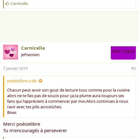
J
Carnicella
'
a
i
m
e
:
Carnicella
Hors ligne
JePoemien
7 Janvier 2019
#5
poésielibre a dit:
Chacun peut avoir son gout de lecture tous comme pour la cuisine
alors ne te fais pas de soucis pour ça,ta plume aura toujours ses
fans qui l'apprécient à commencer par moi.Alors continues à nous
ravir avec tes jolis acrostiches.
Bises
Merci poésielibre
Tu m'encouragés à perseverer