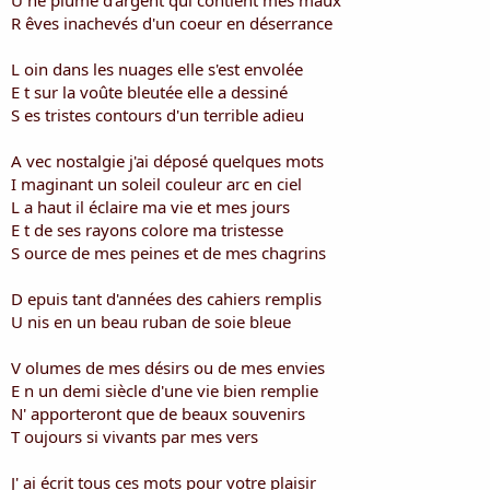
U ne plume d'argent qui contient mes maux
a
u
d
t
R êves inachevés d'un coeur en déserrance
i
s
L oin dans les nuages elle s'est envolée
c
E t sur la voûte bleutée elle a dessiné
u
S es tristes contours d'un terrible adieu
s
s
i
A vec nostalgie j'ai déposé quelques mots
o
I maginant un soleil couleur arc en ciel
n
L a haut il éclaire ma vie et mes jours
E t de ses rayons colore ma tristesse
S ource de mes peines et de mes chagrins
D epuis tant d'années des cahiers remplis
U nis en un beau ruban de soie bleue
V olumes de mes désirs ou de mes envies
E n un demi siècle d'une vie bien remplie
N' apporteront que de beaux souvenirs
T oujours si vivants par mes vers
J' ai écrit tous ces mots pour votre plaisir