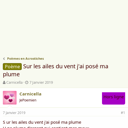
Poèmes en Acrostiches
Sur les ailes du vent j'ai posé ma
Poème
plume
A
D
Carnicella
7 Janvier 2019
u
a
t
t
Carnicella
Hors ligne
e
e
JePoemien
u
d
r
e
7 Janvier 2019
d
d
#1
e
é
S ur les ailes du vent j'ai posé ma plume
l
b