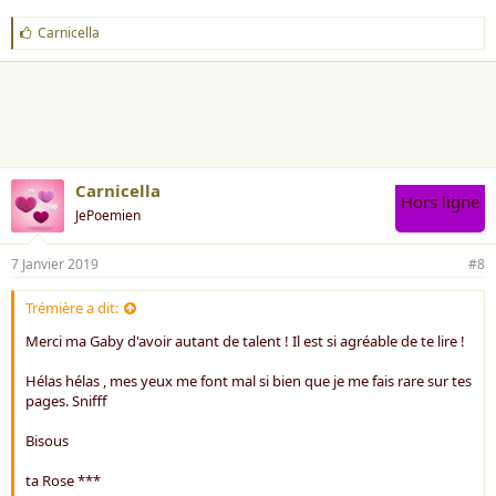
J
Carnicella
'
a
i
m
e
:
Carnicella
Hors ligne
JePoemien
7 Janvier 2019
#8
Trémière a dit:
Merci ma Gaby d'avoir autant de talent ! Il est si agréable de te lire !
Hélas hélas , mes yeux me font mal si bien que je me fais rare sur tes
pages. Snifff
Bisous
ta Rose ***