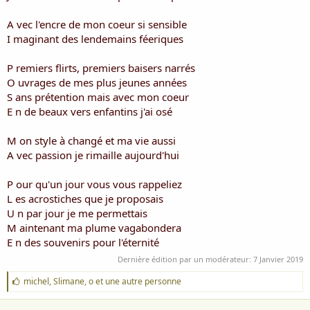
A vec l'encre de mon coeur si sensible
I maginant des lendemains féeriques
P remiers flirts, premiers baisers narrés
O uvrages de mes plus jeunes années
S ans prétention mais avec mon coeur
E n de beaux vers enfantins j'ai osé
M on style à changé et ma vie aussi
A vec passion je rimaille aujourd'hui
P our qu'un jour vous vous rappeliez
L es acrostiches que je proposais
U n par jour je me permettais
M aintenant ma plume vagabondera
E n des souvenirs pour l'éternité
Dernière édition par un modérateur:
7 Janvier 2019
J
michel
,
Slimane
,
o
et une autre personne
'
a