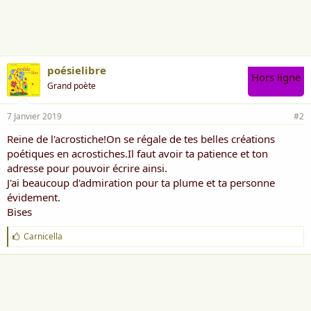
i
m
e
:
poésielibre
Hors ligne
Grand poète
7 Janvier 2019
#2
Reine de l'acrostiche!On se régale de tes belles créations
poétiques en acrostiches.Il faut avoir ta patience et ton
adresse pour pouvoir écrire ainsi.
J'ai beaucoup d'admiration pour ta plume et ta personne
évidement.
Bises
J
Carnicella
'
a
i
m
e
: