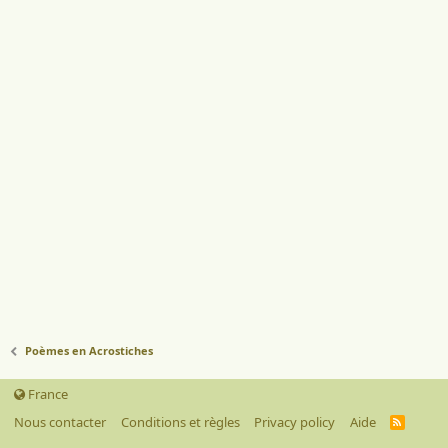
Poèmes en Acrostiches
France
Nous contacter
Conditions et règles
Privacy policy
Aide
R
S