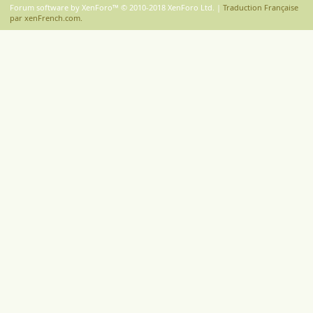
S
Forum software by XenForo™
© 2010-2018 XenForo Ltd.
|
Traduction Française
par xenFrench.com.