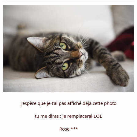
P our qu'un jour vous vous rappeliez
L es acrostiches que je proposais
U n par jour je me permettais
M aintenant ma plume vagabondera
E n des souvenirs pour l'éternité
j'espère que je t'ai pas affiché déjà cette photo
tu me diras : je remplacerai LOL
Rose ***