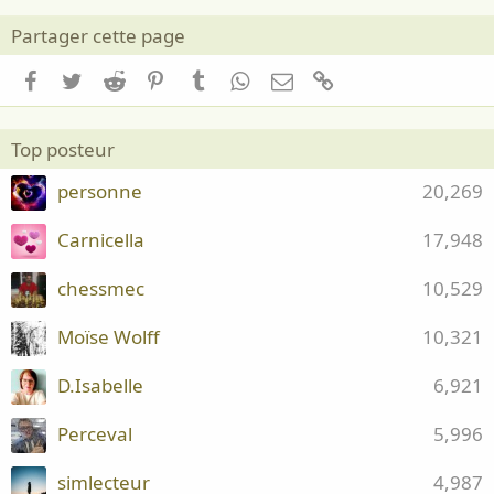
Partager cette page
Facebook
Twitter
Reddit
Pinterest
Tumblr
WhatsApp
Email
Lien
Top posteur
personne
20,269
Carnicella
17,948
chessmec
10,529
Moïse Wolff
10,321
D.Isabelle
6,921
Perceval
5,996
simlecteur
4,987