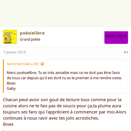
a
i
m
e
:
poésielibre
Hors ligne
Grand poète
7 Janvier 2019
#4
Sentimentale a dit:
Merci poésielibre. Tu es très aimable mais ce ne doit pas être l'avis
de tous car depuis qu'il est écrit tu es le premier à me rendre visite.
Bises
Gaby
Chacun peut avoir son gout de lecture tous comme pour la
cuisine alors ne te fais pas de soucis pour ça,ta plume aura
toujours ses fans qui l'apprécient à commencer par moi.Alors
continues à nous ravir avec tes jolis acrostiches.
Bises