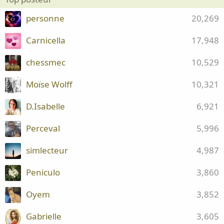
personne
20,269
Carnicella
17,948
chessmec
10,529
Moïse Wolff
10,321
D.Isabelle
6,921
Perceval
5,996
simlecteur
4,987
Peniculo
3,860
Oyem
3,852
Gabrielle
3,605