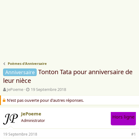
Poèmes d'Anniversaire
Tonton Tata pour anniversaire de
Anniversaire
leur nièce
A
D
JePoeme
19 Septembre 2018
u
a
N'est pas ouverte pour d'autres réponses.
t
t
e
e
u
d
JePoeme
Hors ligne
r
e
Administrator
d
d
e
é
l
b
19 Septembre 2018
#1