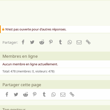
a
i
m
e
:
N'est pas ouverte pour d'autres réponses.
Facebook
Twitter
Reddit
Pinterest
Tumblr
WhatsApp
Email
Lien
Partager:
Membres en ligne
Aucun membre en ligne actuellement.
Total: 478 (membres: 0, visiteurs: 478)
Partager cette page
Facebook
Twitter
Reddit
Pinterest
Tumblr
WhatsApp
Email
Lien
Top posteur