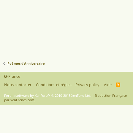
Poèmes d'Anniversaire
France
Nous contacter
Conditions et règles
Privacy policy
Aide
R
S
S
Forum software by XenForo™
© 2010-2018 XenForo Ltd.
|
Traduction Française
par xenFrench.com.