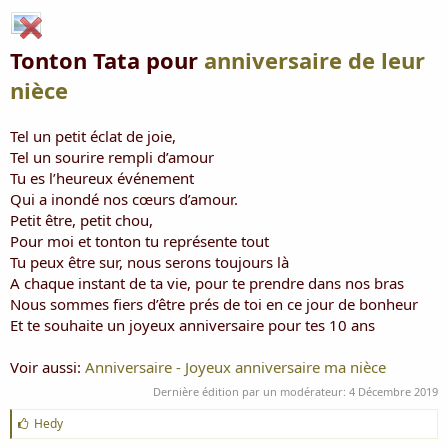
a
u
d
t
i
Tonton Tata pour
anniversaire de leur
s
c
nièce
u
s
s
Tel un petit éclat de joie,
i
Tel un sourire rempli d’amour
o
Tu es l’heureux événement
n
Qui a inondé nos cœurs d’amour.
Petit être, petit chou,
Pour moi et tonton tu représente tout
Tu peux être sur, nous serons toujours là
A chaque instant de ta vie, pour te prendre dans nos bras
Nous sommes fiers d’être prés de toi en ce jour de bonheur
Et te souhaite un joyeux anniversaire pour tes 10 ans
Voir aussi:
Anniversaire - Joyeux anniversaire ma nièce
Dernière édition par un modérateur:
4 Décembre 2019
J
Hedy
'