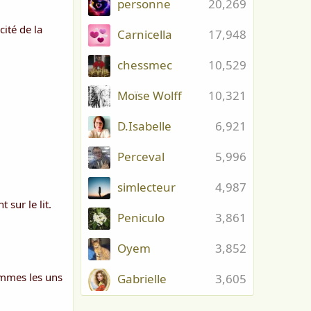
personne
20,269
cité de la
Carnicella
17,948
chessmec
10,529
Moïse Wolff
10,321
D.Isabelle
6,921
Perceval
5,996
simlecteur
4,987
 sur le lit.
Peniculo
3,861
Oyem
3,852
hommes les uns
Gabrielle
3,605