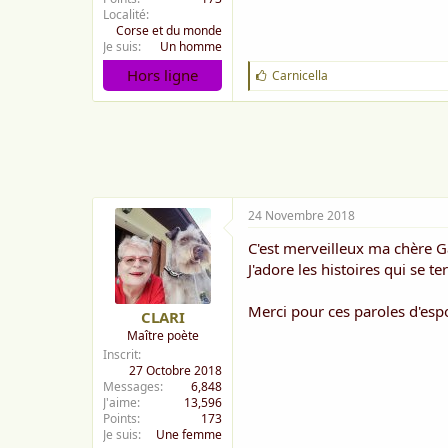
Localité
Corse et du monde
Je suis
Un homme
Hors ligne
J
Carnicella
'
a
i
m
e
:
24 Novembre 2018
C'est merveilleux ma chère G
J'adore les histoires qui se 
Merci pour ces paroles d'esp
CLARI
Maître poète
Inscrit
27 Octobre 2018
Messages
6,848
J'aime
13,596
Points
173
Je suis
Une femme