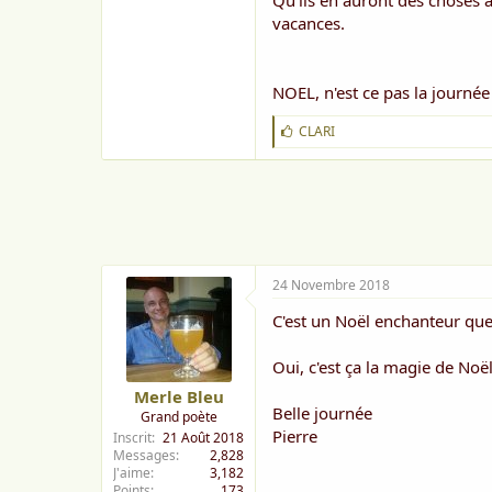
Qu'ils en auront des choses à
vacances.
NOEL, n'est ce pas la journée
J
CLARI
'
a
i
m
e
:
24 Novembre 2018
C'est un Noël enchanteur que 
Oui, c'est ça la magie de Noë
Merle Bleu
Belle journée
Grand poète
Pierre
Inscrit
21 Août 2018
Messages
2,828
J'aime
3,182
Points
173