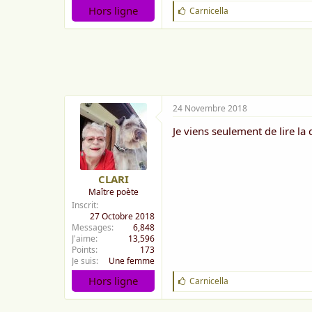
Hors ligne
J
Carnicella
'
a
i
m
e
:
24 Novembre 2018
Je viens seulement de lire la 
CLARI
Maître poète
Inscrit
27 Octobre 2018
Messages
6,848
J'aime
13,596
Points
173
Je suis
Une femme
Hors ligne
J
Carnicella
'
a