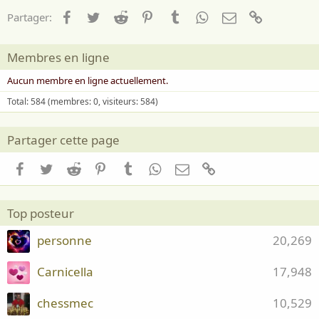
Facebook
Twitter
Reddit
Pinterest
Tumblr
WhatsApp
Email
Lien
Partager:
Membres en ligne
Aucun membre en ligne actuellement.
Total: 584 (membres: 0, visiteurs: 584)
Partager cette page
Facebook
Twitter
Reddit
Pinterest
Tumblr
WhatsApp
Email
Lien
Top posteur
personne
20,269
Carnicella
17,948
chessmec
10,529