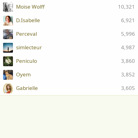
Moïse Wolff
10,321
D.Isabelle
6,921
Perceval
5,996
simlecteur
4,987
Peniculo
3,860
Oyem
3,852
Gabrielle
3,605