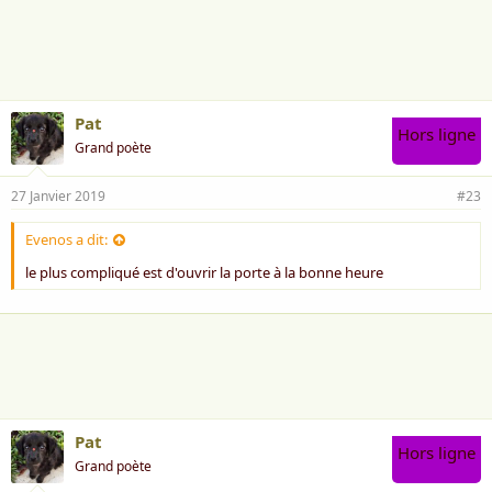
a
i
m
e
:
Pat
Hors ligne
Grand poète
27 Janvier 2019
#23
Evenos a dit:
le plus compliqué est d'ouvrir la porte à la bonne heure
Pat
Hors ligne
Grand poète