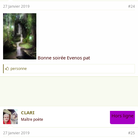
27 Janvier 2019
#24
Bonne soirée Evenos pat
J
personne
'
a
i
m
e
:
CLARI
Hors ligne
Maître poète
27 Janvier 2019
#25