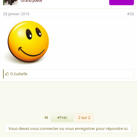
Grand poète
28 Janvier 2019
#30
J
D.Isabelle
'
a
i
m
e
:
Premier
Préc
2 sur 2
Vous devez vous connecter ou vous enregistrer pour répondre ici.