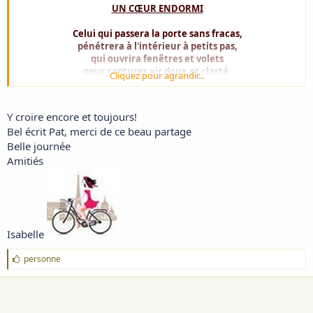
UN CŒUR ENDORMI
Celui qui passera la porte sans fracas,
pénétrera à l'intérieur à petits pas,
qui ouvrira fenêtres et volets
pour capturer air doux et clarté,
Cliquez pour agrandir...
déposera délicatement des fleurs ,
pour égayer de senteurs,
emplira l'espace de musiques, de chants,
Y croire encore et toujours!
qui comblera le vide des absents,
Bel écrit Pat, merci de ce beau partage
allumera chandelles à la pénombre du jour,
Belle journée
trouvera la clef du coffret
où mon âme est cachée,
Amitiés
pour la saisir, la comprendre et l'aimer,
alors mon cœur battra à nouveau d'amour.
Isabelle
J
personne
'
a
i
m