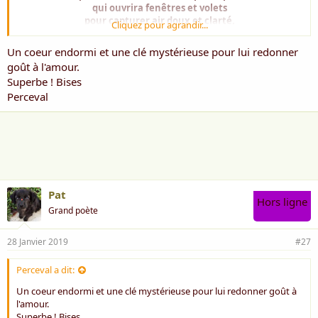
qui ouvrira fenêtres et volets
pour capturer air doux et clarté,
Cliquez pour agrandir...
déposera délicatement des fleurs ,
pour égayer de senteurs,
Un coeur endormi et une clé mystérieuse pour lui redonner
emplira l'espace de musiques, de chants,
goût à l'amour.
qui comblera le vide des absents,
Superbe ! Bises
allumera chandelles à la pénombre du jour,
Perceval
trouvera la clef du coffret
où mon âme est cachée,
pour la saisir, la comprendre et l'aimer,
alors mon cœur battra à nouveau d'amour.
Pat
Hors ligne
Grand poète
28 Janvier 2019
#27
Perceval a dit:
Un coeur endormi et une clé mystérieuse pour lui redonner goût à
l'amour.
Superbe ! Bises