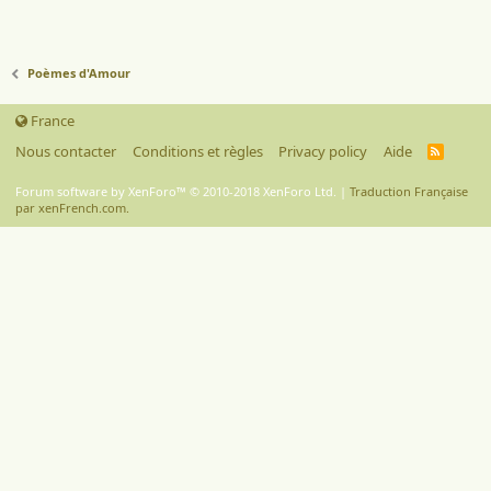
Poèmes d'Amour
France
Nous contacter
Conditions et règles
Privacy policy
Aide
R
S
S
Forum software by XenForo™
© 2010-2018 XenForo Ltd.
|
Traduction Française
par xenFrench.com.