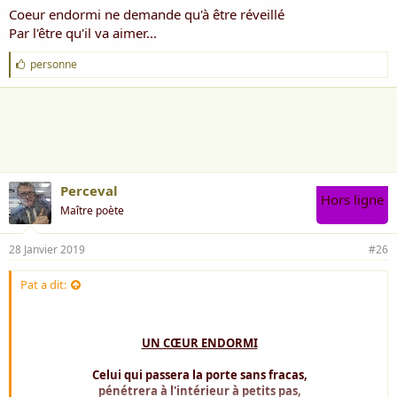
Coeur endormi ne demande qu'à être réveillé
Par l'être qu'il va aimer...
J
personne
'
a
i
m
e
:
Perceval
Hors ligne
Maître poète
28 Janvier 2019
#26
Pat a dit:
UN CŒUR ENDORMI
Celui qui passera la porte sans fracas,
pénétrera à l'intérieur à petits pas,