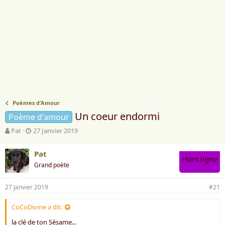
Poèmes d'Amour
Un coeur endormi
Poème d'amour
A
D
Pat
27 Janvier 2019
u
a
t
t
Pat
e
e
Hors ligne
Grand poète
u
d
r
e
d
d
27 Janvier 2019
#21
e
é
l
b
CoCoDivine a dit:
a
u
d
t
la clé de ton Sésame...