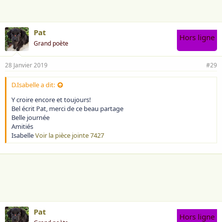
e
:
Pat
Hors ligne
Grand poète
28 Janvier 2019
#29
D.Isabelle a dit:
Y croire encore et toujours!
Bel écrit Pat, merci de ce beau partage
Belle journée
Amitiés
Isabelle
Voir la pièce jointe 7427
Pat
Hors ligne