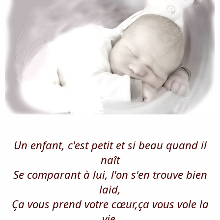
i
s
c
u
s
s
i
o
n
Un enfant, c'est petit et si beau quand il
naît
Se comparant à lui, l'on s'en trouve bien
laid,
Ça vous prend votre cœur,ça vous vole la
vie,