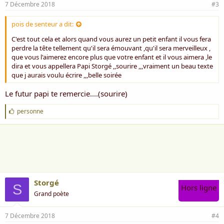
7 Décembre 2018
#3
pois de senteur a dit:
C'est tout cela et alors quand vous aurez un petit enfant il vous fera
perdre la tête tellement qu'il sera émouvant ,qu'il sera merveilleux ,
que vous l'aimerez encore plus que votre enfant et il vous aimera ,le
dira et vous appellera Papi Storgé ,,sourire ,,,vraiment un beau texte
que j aurais voulu écrire ,,,belle soirée
Le futur papi te remercie....(sourire)
J
personne
'
a
i
m
e
:
Storgé
S
Hors ligne
Grand poète
7 Décembre 2018
#4