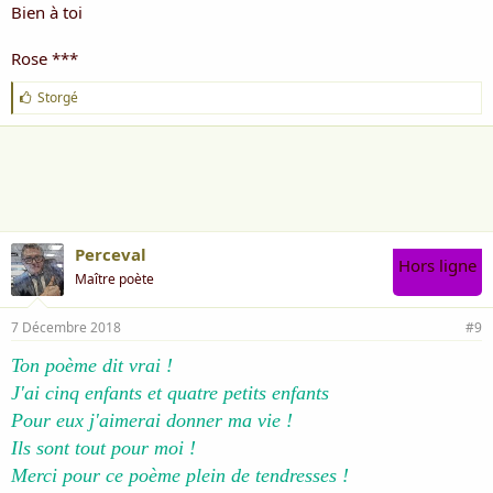
Bien à toi
Rose ***
J
Storgé
'
a
i
m
e
:
Perceval
Hors ligne
Maître poète
7 Décembre 2018
#9
Ton poème dit vrai !
J'ai cinq enfants et quatre petits enfants
Pour eux j'aimerai donner ma vie !
Ils sont tout pour moi !
Merci pour ce poème plein de tendresses !