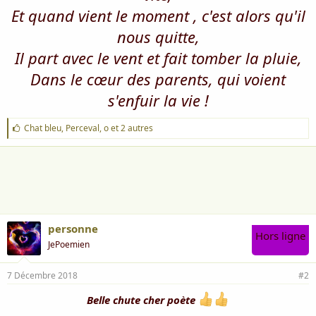
Et quand vient le moment , c'est alors qu'il
nous quitte,
Il part avec le vent et fait tomber la pluie,
Dans le cœur des parents, qui voient
s'enfuir la vie !
J
Chat bleu
,
Perceval
,
o
et 2 autres
'
a
i
m
e
:
personne
Hors ligne
JePoemien
7 Décembre 2018
#2
Belle chute cher poète