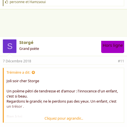
J
personne
et
Hamzaoui
'
a
i
m
e
:
Storgé
S
Hors ligne
Grand poète
7 Décembre 2018
#11
Trémière a dit:
Joli soir cher Storge
Un poème pétri de tendresse et d'amour : l'innocence d'un enfant,
c'est si beau.
Regardons le grandir, ne le perdons pas des yeux. Un enfant, c'est
un trésor .
Bien à toi
Cliquez pour agrandir...
Rose ***