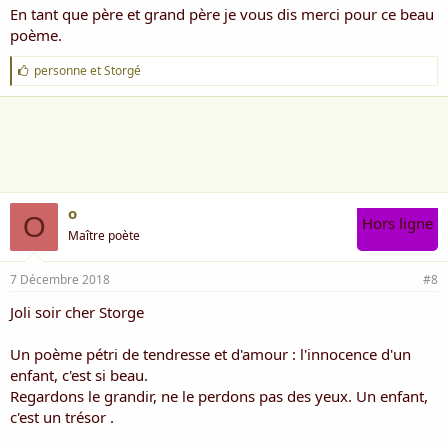
En tant que père et grand père je vous dis merci pour ce beau
poème.
J
personne
et
Storgé
'
a
i
m
e
:
o
O
Hors ligne
Maître poète
7 Décembre 2018
#8
Joli soir cher Storge
Un poème pétri de tendresse et d'amour : l'innocence d'un
enfant, c'est si beau.
Regardons le grandir, ne le perdons pas des yeux. Un enfant,
c'est un trésor .