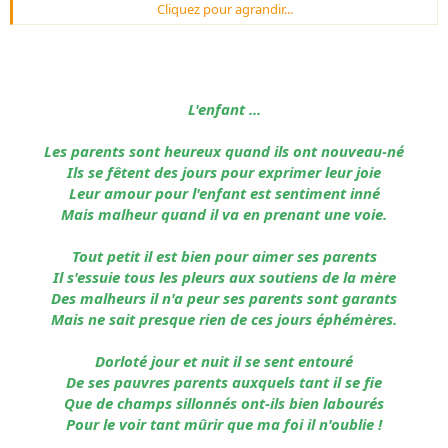
Se comparant à lui, l'on s'en trouve
Cliquez pour agrandir...
bien laid,
Ça vous prend votre cœur,ça vous vole
la vie,
L'enfant ...
En offrant malgré tout, les clés d'un
Les parents sont heureux quand ils ont nouveau-né
paradis !
Ils se fêtent des jours pour exprimer leur joie
Leur amour pour l'enfant est sentiment inné
Un enfant vous contraint à devenir un
Mais malheur quand il va en prenant une voie.
homme,
Tout petit il est bien pour aimer ses parents
C'est le prix à payer, d'avoir croqué la
Il s'essuie tous les pleurs aux soutiens de la mère
pomme,
Des malheurs il n'a peur ses parents sont garants
Mais ne sait presque rien de ces jours éphémères.
Ça vous donne la foi, ça vous fait des
sourires,
Dorloté jour et nuit il se sent entouré
De ses pauvres parents auxquels tant il se fie
Et vous dit d'inventer pour lui un
Que de champs sillonnés ont-ils bien labourés
avenir !
Pour le voir tant mûrir que ma foi il n'oublie !