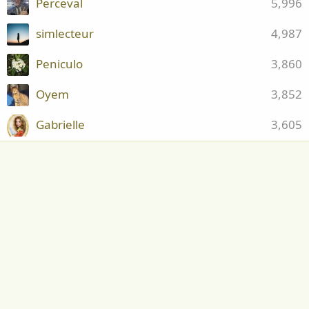
Perceval
5,996
simlecteur
4,987
Peniculo
3,860
Oyem
3,852
Gabrielle
3,605