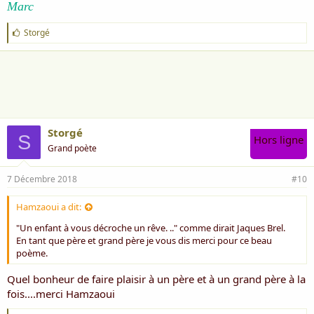
Marc
J
Storgé
'
a
i
m
e
:
Storgé
S
Hors ligne
Grand poète
7 Décembre 2018
#10
Hamzaoui a dit:
"Un enfant à vous décroche un rêve. .." comme dirait Jaques Brel.
En tant que père et grand père je vous dis merci pour ce beau
poème.
Quel bonheur de faire plaisir à un père et à un grand père à la
fois....merci Hamzaoui