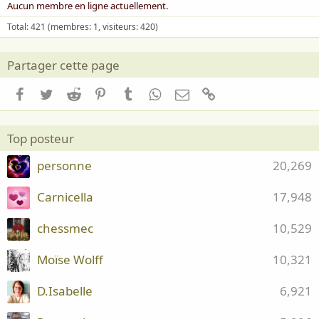
Aucun membre en ligne actuellement.
Total: 421 (membres: 1, visiteurs: 420)
Partager cette page
Facebook
Twitter
Reddit
Pinterest
Tumblr
WhatsApp
Email
Lien
Top posteur
personne
20,269
Carnicella
17,948
chessmec
10,529
Moïse Wolff
10,321
D.Isabelle
6,921