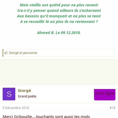
Un enfant,ça pleure la nuit, ça dort le
Mais vieillis ont quitté pour ne plus revenir
Ira-t-il y penser quand ailleurs ils s'acharnent
jour,
Aux besoins qu'il manquait et ne plus se tenir
Ça a pris votre sang, et ça prend votre
A se recueillir là où plus ils ne reviennent ?
amour,
Ahmed B. Le 09.12.2018.
Ça chipe la tendresse et vous rend des
soucis,
Ça vous peint des nuits blanches au
J
Storgé
et
personne
'
ciel de votre lit
a
i
m
Un enfant,ça vaut bien tous les
e
:
diamants du monde,
Et malgré les tracas, de joies il vous
Storgé
S
Hors ligne
inonde,
Grand poète
Qu'importe les ennuis, l'amour est le
9 Décembre 2018
#18
plus fort,
Merci Gribouille....touchants sont aussi tes mots