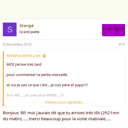
m
e
:
Storgé
S
Hors ligne
Grand poète
8 Décembre 2018
#15
REVEPOURPRE a dit:
MOI j'arrive très tard
pour commenter ta petite merveille
et oui je sais ce que c'est....je suis père et papy!!!!
bon WE......on prie pour PARIS.....!!!
Cliquez pour agrandir...
amitiés
Bonjour, RP, moi j'aurais dit que tu arrives trés tôt (2h21mn
du matin) .....merci beaucoup pour la visite matinale.....
RP