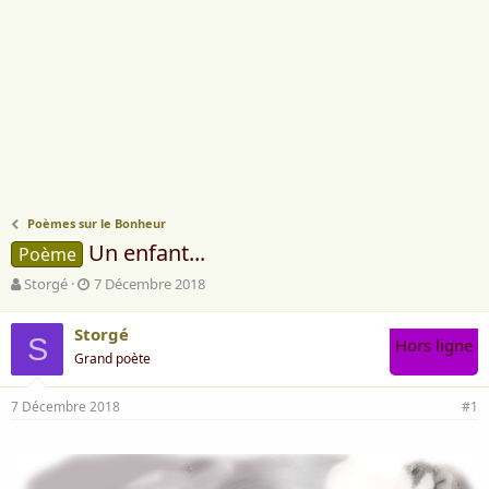
Poèmes sur le Bonheur
Un enfant...
Poème
A
D
Storgé
7 Décembre 2018
u
a
t
t
Storgé
e
S
e
Hors ligne
Grand poète
u
d
r
e
d
d
7 Décembre 2018
#1
e
é
l
b
a
u
d
t