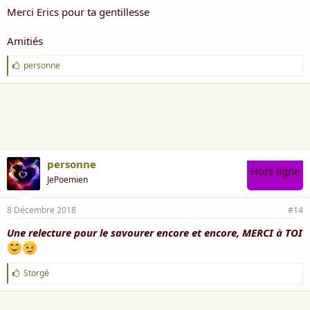
Merci Erics pour ta gentillesse
Amitiés
J
personne
'
a
i
m
e
:
personne
Hors ligne
JePoemien
8 Décembre 2018
#14
Une relecture pour le savourer encore et encore, MERCI à TOI
J
Storgé
'
a
i