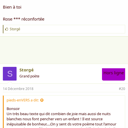
Bien à toi
Rose *** réconfortée
J
Storgé
'
a
i
m
e
:
Storgé
S
Hors ligne
Grand poète
14 Décembre 2018
#20
pieds-enVERS a dit:
Bonsoir
Un très beau texte qui dit combien de joie mais aussi de nuits
blanches nous font pencher vers un enfant ! Il est source
inépuisable de bonheur.....On y sent ds votre poème tout l'amour