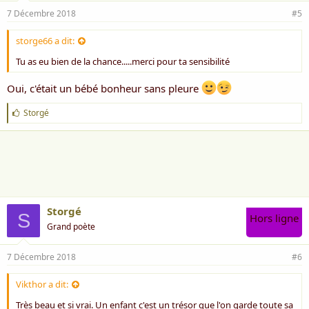
7 Décembre 2018
#5
storge66 a dit:
Tu as eu bien de la chance.....merci pour ta sensibilité
Oui, c'était un bébé bonheur sans pleure
J
Storgé
'
a
i
m
e
:
Storgé
S
Hors ligne
Grand poète
7 Décembre 2018
#6
Vikthor a dit:
Très beau et si vrai. Un enfant c'est un trésor que l'on garde toute sa