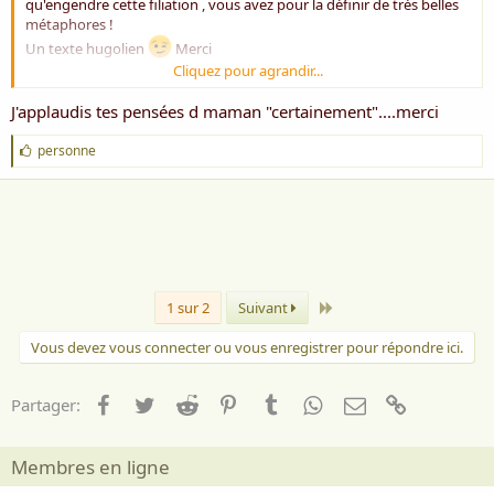
qu'engendre cette filiation , vous avez pour la définir de très belles
métaphores !
Un texte hugolien
Merci
Cliquez pour agrandir...
"
Lorsque l'enfant paraît, le cercle de famille
J'applaudis tes pensées d maman "certainement"....merci
Applaudit à grands cris.
Son doux regard qui brille
J
personne
Fait briller tous les yeux,
'
a
Et les plus tristes fronts, les plus souillés peut-être,
i
Se dérident soudain à voir l'enfant paraître,
m
Innocent et joyeux.
e
:
Dernier
1 sur 2
Suivant
Vous devez vous connecter ou vous enregistrer pour répondre ici.
Facebook
Twitter
Reddit
Pinterest
Tumblr
WhatsApp
Email
Lien
Partager:
Membres en ligne