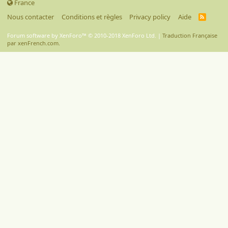
France
Nous contacter
Conditions et règles
Privacy policy
Aide
R
S
S
Forum software by XenForo™
© 2010-2018 XenForo Ltd.
|
Traduction Française
par xenFrench.com.