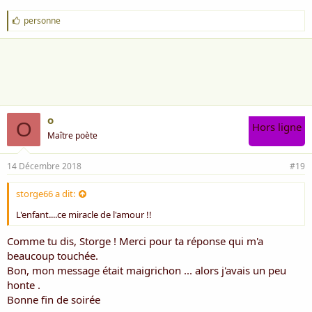
Quand un enfant sourit, il vous offre
J
personne
un trésor !
'
a
i
Mais hélas un enfant ça grandit bien
m
e
trop vite,
:
Et quand vient le moment , c'est alors
o
qu'il nous quitte,
O
Hors ligne
Maître poète
Il part avec le vent et fait tomber la
pluie,
14 Décembre 2018
#19
Dans le cœur des parents, qui voient
storge66 a dit:
s'enfuir la vie !
L'enfant....ce miracle de l'amour !!
Comme tu dis, Storge ! Merci pour ta réponse qui m'a
beaucoup touchée.
Bon, mon message était maigrichon ... alors j'avais un peu
honte .
Bonne fin de soirée