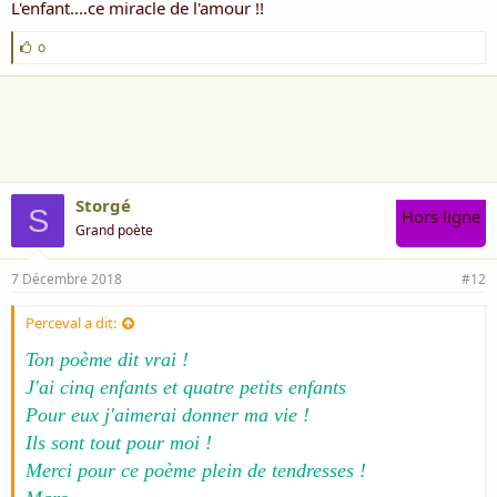
L'enfant....ce miracle de l'amour !!
J
o
'
a
i
m
e
:
Storgé
S
Hors ligne
Grand poète
7 Décembre 2018
#12
Perceval a dit:
Ton poème dit vrai !
J'ai cinq enfants et quatre petits enfants
Pour eux j'aimerai donner ma vie !
Ils sont tout pour moi !
Merci pour ce poème plein de tendresses !