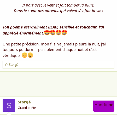
Il part avec le vent et fait tomber la pluie,
Dans le cœur des parents, qui voient s'enfuir la vie !
Ton poème est vraiment BEAU, sensible et touchant, j'ai
apprécié énormément.
Une petite précision, mon fils n'a jamais pleuré la nuit, j'ai
toujours pu dormir paisiblement chaque nuit et c'est
véridique.
J
Storgé
'
a
i
m
e
:
Storgé
S
Hors ligne
Grand poète