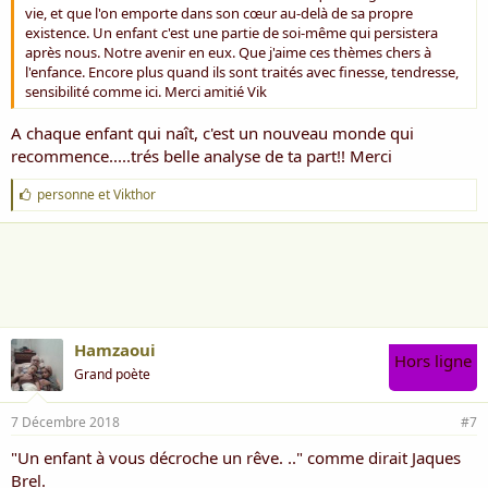
vie, et que l'on emporte dans son cœur au-delà de sa propre
existence. Un enfant c'est une partie de soi-même qui persistera
après nous. Notre avenir en eux. Que j'aime ces thèmes chers à
l'enfance. Encore plus quand ils sont traités avec finesse, tendresse,
sensibilité comme ici. Merci amitié Vik
A chaque enfant qui naît, c'est un nouveau monde qui
recommence.....trés belle analyse de ta part!! Merci
J
personne
et
Vikthor
'
a
i
m
e
:
Hamzaoui
Hors ligne
Grand poète
7 Décembre 2018
#7
"Un enfant à vous décroche un rêve. .." comme dirait Jaques
Brel.