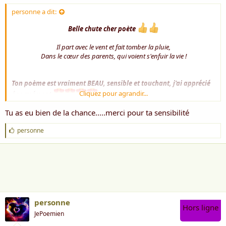
personne a dit:
Belle chute cher poète
Il part avec le vent et fait tomber la pluie,
Dans le cœur des parents, qui voient s'enfuir la vie !
Ton poème est vraiment BEAU, sensible et touchant, j'ai apprécié
Cliquez pour agrandir...
énormément.
Tu as eu bien de la chance.....merci pour ta sensibilité
Une petite précision, mon fils n'a jamais pleuré la nuit, j'ai toujours
pu dormir paisiblement chaque nuit et c'est véridique.
J
personne
'
a
i
m
e
:
personne
Hors ligne
JePoemien