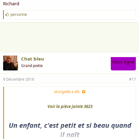
Richard
J
personne
'
a
i
m
e
:
Chat bleu
Hors ligne
Grand poète
9 Décembre 2018
#17
storge66 a dit:
Voir la pièce jointe 3623
Un enfant, c'est petit et si beau quand
il naît