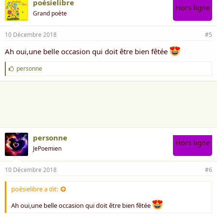
poésielibre
Hors ligne
Grand poète
10 Décembre 2018
#5
Ah oui,une belle occasion qui doit être bien fêtée
J
personne
'
a
i
m
e
:
personne
Hors ligne
JePoemien
10 Décembre 2018
#6
poésielibre a dit:
Ah oui,une belle occasion qui doit être bien fêtée