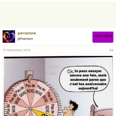
a
i
m
e
:
personne
Hors ligne
JePoemien
10 Décembre 2018
#4