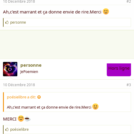
10 Décembre 2018
#2
Ah,c'est marrant et ça donne envie de rire.Merci
J
personne
'
a
i
m
e
:
personne
Hors ligne
JePoemien
10 Décembre 2018
#3
poésielibre a dit:
Ah,c'est marrant et ça donne envie de rire.Merci
MERCI
J
poésielibre
'