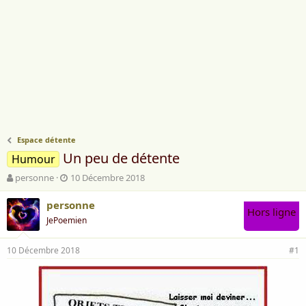
Espace détente
Un peu de détente
Humour
A
D
personne
10 Décembre 2018
u
a
t
t
personne
Hors ligne
e
e
JePoemien
u
d
r
e
10 Décembre 2018
d
d
#1
e
é
l
b
a
u
d
t