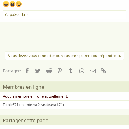
J
poésielibre
'
a
i
m
e
:
Vous devez vous connecter ou vous enregistrer pour répondre ici.
Facebook
Twitter
Reddit
Pinterest
Tumblr
WhatsApp
Email
Lien
Partager:
Membres en ligne
Aucun membre en ligne actuellement.
Total: 671 (membres: 0, visiteurs: 671)
Partager cette page