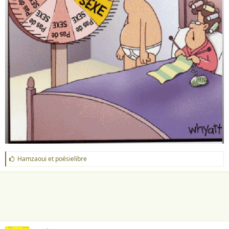
J
Hamzaoui
et
poésielibre
'
a
i
m
e
: