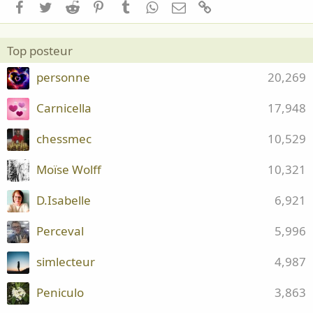
Facebook
Twitter
Reddit
Pinterest
Tumblr
WhatsApp
Email
Lien
Top posteur
personne
20,269
Carnicella
17,948
chessmec
10,529
Moïse Wolff
10,321
D.Isabelle
6,921
Perceval
5,996
simlecteur
4,987
Peniculo
3,863