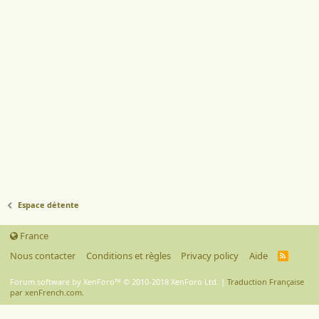
Espace détente
France
Nous contacter
Conditions et règles
Privacy policy
Aide
R
S
S
Forum software by XenForo™
© 2010-2018 XenForo Ltd.
|
Traduction Française
par xenFrench.com.