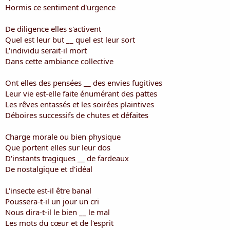
i
Hormis ce sentiment d'urgence
s
c
De diligence elles s'activent
u
Quel est leur but __ quel est leur sort
s
L'individu serait-il mort
s
i
Dans cette ambiance collective
o
n
Ont elles des pensées __ des envies fugitives
Leur vie est-elle faite énumérant des pattes
Les rêves entassés et les soirées plaintives
Déboires successifs de chutes et défaites
Charge morale ou bien physique
Que portent elles sur leur dos
D'instants tragiques __ de fardeaux
De nostalgique et d'idéal
L'insecte est-il être banal
Poussera-t-il un jour un cri
Nous dira-t-il le bien __ le mal
Les mots du cœur et de l'esprit