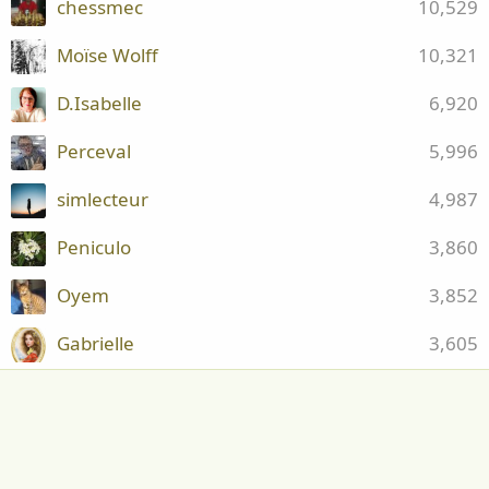
chessmec
10,529
Moïse Wolff
10,321
D.Isabelle
6,920
Perceval
5,996
simlecteur
4,987
Peniculo
3,860
Oyem
3,852
Gabrielle
3,605