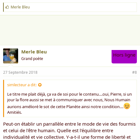
J
Merle Bleu
'
a
i
m
e
:
Merle Bleu
Hors ligne
Grand poète
27 Septembre 2018
#8
simlecteur a dit:
Le titre me plait déjà, ça va de soi pour le contenu....oui, Pierre, si un
jour la flore aussi se met à communiquer avec nous, Nous Humain
aurions amélioré le sot de cette Planète ainsi notre condition....
Amitiés.
Peut-on établir un parrallèle entre le mode de vie des fourmis
et celui de l'être humain. Quelle est l'équilibre entre
individualité et vie collective. Y-a-t-il une forme de liberté et