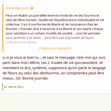
Merle Bleu a dit:
Peut-on établir un parrallèle entre le mode de vie des fourmis et
celui de l'être humain. Quelle est l'équilibre entre individualité et vie
collective. Y-a-t-il une forme de liberté et de conscience chez les
fourmis. L'humain doit-il renoncer à sa liberté et son esprit critique
pour satisfaire à un certain modèle de société ... voici les pensées
sous-jacentes à ce texte ... peut-être pas exprimées de façon
suffisamment claires.
Cliquez pour agrandir...
Merci et belle journée Sim
Amitiés
si si je vous ai bien lu....et saisi le message; c'est moi qui suis
Pierre
parti dans mon délire; ces 2 modes de vie quicoexistent, et
maintient ce éco_système, supposons qu'on parle le langage
de fleurs ou celui des desfourmis, on comprendra peut-être
mieux...lol. Bonne journée.
J
Merle Bleu
'
a
i
m
e
: