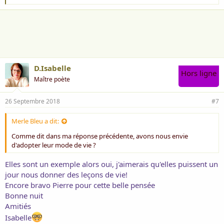
'
a
i
m
e
:
D.Isabelle
Hors ligne
Maître poète
26 Septembre 2018
#7
Merle Bleu a dit:
Comme dit dans ma réponse précédente, avons nous envie
d'adopter leur mode de vie ?
Elles sont un exemple alors oui, j'aimerais qu'elles puissent un
jour nous donner des leçons de vie!
Encore bravo Pierre pour cette belle pensée
Bonne nuit
Amitiés
Isabelle