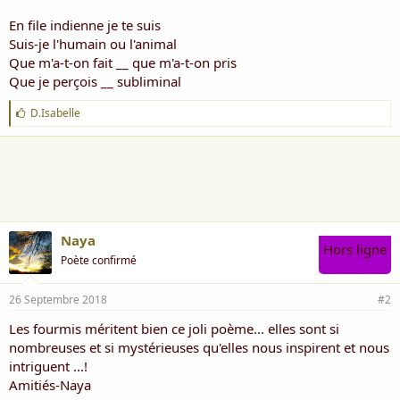
En file indienne je te suis
Suis-je l'humain ou l'animal
Que m'a-t-on fait __ que m'a-t-on pris
Que je perçois __ subliminal
J
D.Isabelle
'
a
i
m
e
:
Naya
Hors ligne
Poète confirmé
26 Septembre 2018
#2
Les fourmis méritent bien ce joli poème... elles sont si
nombreuses et si mystérieuses qu'elles nous inspirent et nous
intriguent ...!
Amitiés-Naya