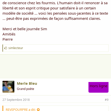
de conscience chez les fourmis. L'humain doit-il renoncer à sa
liberté et son esprit critique pour satisfaire à un certain
modèle de société ... voici les pensées sous-jacentes à ce texte
... peut-être pas exprimées de façon suffisamment claires.
Merci et belle journée Sim
Amitiés
Pierre
J
simlecteur
'
a
i
m
e
:
Merle Bleu
Hors ligne
Grand poète
27 Septembre 2018
#9
REVEPOURPRE a dit: