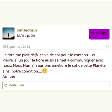
a
i
m
e
:
simlecteur
Hors ligne
Maître poète
26 Septembre 2018
#4
Le titre me plait déjà, ça va de soi pour le contenu....oui,
Pierre, si un jour la flore aussi se met à communiquer avec
nous, Nous Humain aurions amélioré le sot de cette Planète
ainsi notre condition....
Amitiés.
J
Merle Bleu
'
a
i
m
e
: