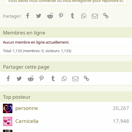
Vous devez vous connecter ou vous enregistrer pour répondre ici.
Facebook
Twitter
Reddit
Pinterest
Tumblr
WhatsApp
Email
Lien
Partager:
Membres en ligne
Aucun membre en ligne actuellement.
Total: 1,133 (membres: 0, visiteurs: 1,133)
Partager cette page
Facebook
Twitter
Reddit
Pinterest
Tumblr
WhatsApp
Email
Lien
Top posteur
personne
20,267
Carnicella
17,948