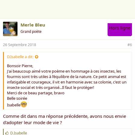
Merle Bleu
Hors ligne
Grand poète
26 Septembre 2018
#6
D.Isabelle a dit:
Bonsoir Pierre,
J'ai beaucoup aimé votre poème en hommage à ces insectes, les
fourmis sont très utiles à l’équilibre de la nature. Ce petit animal est
infatigable et courageux, il vit en harmonie avec sa colonie, c'est un
insecte social et très organisé...Il faut le protéger!
Merci de ce beau partage, bravo
Belle soirée
Isabelle
Comme dit dans ma réponse précédente, avons nous envie
d'adopter leur mode de vie ?
J
D.Isabelle