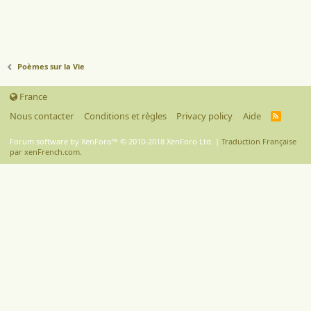
Poèmes sur la Vie
France
Nous contacter
Conditions et règles
Privacy policy
Aide
R
S
S
Forum software by XenForo™
© 2010-2018 XenForo Ltd.
|
Traduction Française
par xenFrench.com.