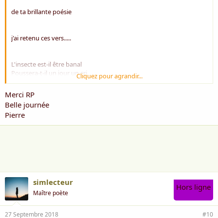
de ta brillante poésie
j'ai retenu ces vers.....
L'insecte est-il être banal
Poussera-t-il un jour un cri
Cliquez pour agrandir...
Nous dira-t-il le bien __ le mal
Les mots du cœur et de l'esprit
Merci RP
Belle journée
Pierre
BRAVO
amitiés
simlecteur
Hors ligne
Maître poète
RP
27 Septembre 2018
#10