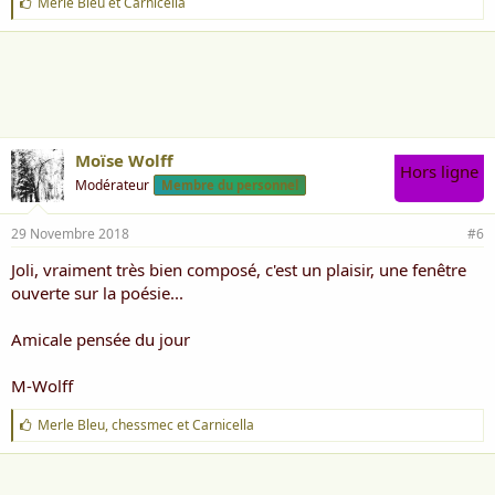
J
Merle Bleu
et
Carnicella
'
a
i
m
e
:
Moïse Wolff
Hors ligne
Modérateur
Membre du personnel
29 Novembre 2018
#6
Joli, vraiment très bien composé, c'est un plaisir, une fenêtre
ouverte sur la poésie...
Amicale pensée du jour
M-Wolff
J
Merle Bleu
,
chessmec
et
Carnicella
'
a
i
m