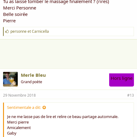
Tu as laissé tomber le massage finalement ? (rires)
Ton voile immaculé fluctuant de mirages
Merci Personne
Belle soirée
C'est divinement BEAU, ta plume est magnifique
Pierre
Merle bleu
J
personne
et
Carnicella
Bonne journée
'
Amitié
a
i
Personne
m
e
:
Merle Bleu
Hors ligne
Grand poète
29 Novembre 2018
#13
Sentimentale a dit:
Je ne me lasse pas de lire et relire ce beau partage automnale.
Merci pierre
Amicalement
Gaby