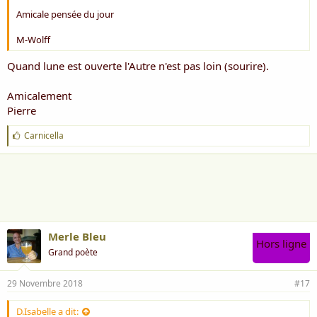
Amicale pensée du jour
M-Wolff
Quand lune est ouverte l'Autre n'est pas loin (sourire).
Amicalement
Pierre
J
Carnicella
'
a
i
m
e
:
Merle Bleu
Hors ligne
Grand poète
29 Novembre 2018
#17
D.Isabelle a dit: