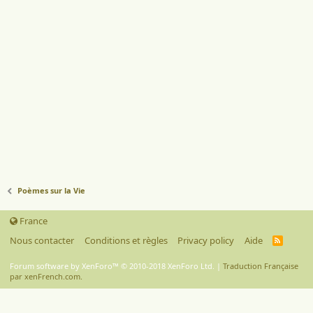
Poèmes sur la Vie
France
Nous contacter
Conditions et règles
Privacy policy
Aide
R
S
S
Forum software by XenForo™
© 2010-2018 XenForo Ltd.
|
Traduction Française
par xenFrench.com.