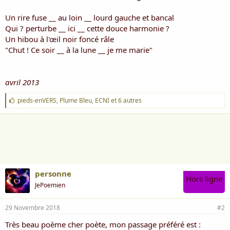
Un rire fuse __ au loin __ lourd gauche et bancal
Qui ? perturbe __ ici __ cette douce harmonie ?
Un hibou à l'œil noir foncé râle
"Chut ! Ce soir __ à la lune __ je me marie"
avril 2013
J
pieds-enVERS
,
Plume Bleu
,
ECNI
et 6 autres
'
a
i
m
e
:
personne
Hors ligne
JePoemien
29 Novembre 2018
#2
Très beau poème cher poète, mon passage préféré est :