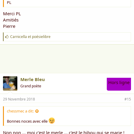
PL
Merci PL
Amitiés
Pierre
J
Carnicella
et
poésielibre
'
a
i
m
e
:
Merle Bleu
Hors ligne
Grand poète
29 Novembre 2018
#15
chessmec a dit:
Bonnes noces avec elle
Non non ... moi c'est le merle ... c'est le hibou qui se marie !