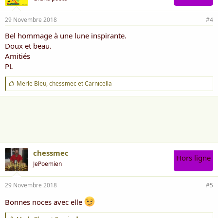
29 Novembre 2018
#4
Bel hommage à une lune inspirante.
Doux et beau.
Amitiés
PL
J
Merle Bleu
,
chessmec
et
Carnicella
'
a
i
m
e
:
chessmec
Hors ligne
JePoemien
29 Novembre 2018
#5
Bonnes noces avec elle