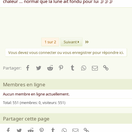
chaleur ... normal que la lune ait fondu pour lui 🌛🌛🌛
rire)
Voir la pièce jointe 3041
Rose ***
Dernier
1 sur 2
Suivant
Vous devez vous connecter ou vous enregistrer pour répondre ici.
Facebook
Twitter
Reddit
Pinterest
Tumblr
WhatsApp
Email
Lien
Partager:
Membres en ligne
Aucun membre en ligne actuellement.
Total: 551 (membres: 0, visiteurs: 551)
Partager cette page
Facebook
Twitter
Reddit
Pinterest
Tumblr
WhatsApp
Email
Lien