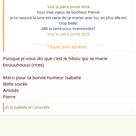
Voir la pièce jointe 3024
Tous mes vœux de bonheur Pierre!
Je te rassure la lune est ravie de se marier avec toi, en plus elle est
trop belle!
Allô la terre vous m'entendez?
Voir la pièce jointe 3025
Très belle déclaration, un bonheur à lire
Cliquez pour agrandir...
Merci du partage
Bel ap-midi
Puisque je vous dis que c'est le hibou qui se marie
Amitiés
bouuuhouuu (rires)
Isabelle
Merci pour ta bonne humeur Isabelle
Belle soirée
Amitiés
Pierre
J
D.Isabelle
et
Carnicella
'
a
i
m
e