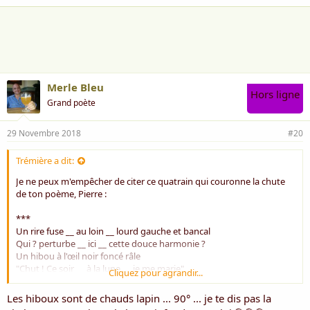
a
i
m
e
:
Merle Bleu
Hors ligne
Grand poète
29 Novembre 2018
#20
Trémière a dit:
Je ne peux m'empêcher de citer ce quatrain qui couronne la chute
de ton poème, Pierre :
***
Un rire fuse __ au loin __ lourd gauche et bancal
Qui ? perturbe __ ici __ cette douce harmonie ?
Un hibou à l'œil noir foncé râle
"Chut ! Ce soir __ à la lune __ je me marie"
Cliquez pour agrandir...
***
Les hiboux sont de chauds lapin ... 90° ... je te dis pas la
Hé Hé ! Quel hibou : ne peut-il se contenter de se fiancer à la lune ? (