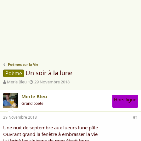
Poèmes sur la Vie
Un soir à la lune
Poème
A
D
Merle Bleu
29 Novembre 2018
u
a
t
t
Merle Bleu
e
e
Hors ligne
Grand poète
u
d
r
e
d
d
29 Novembre 2018
#1
e
é
l
b
Une nuit de septembre aux lueurs lune pâle
a
u
Ouvrant grand la fenêtre à embrasser la vie
d
t
J'ai brisé les cloisons de mon étroit bocal