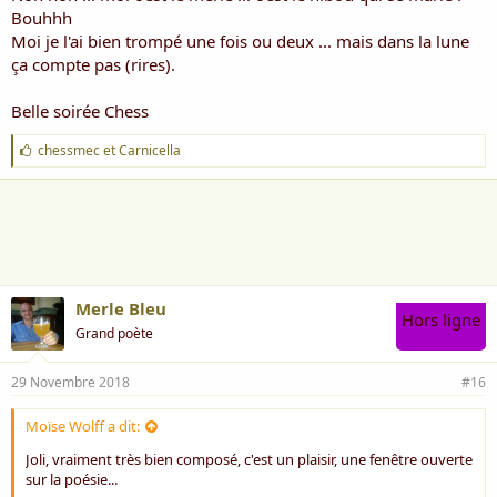
Bouhhh
Moi je l'ai bien trompé une fois ou deux ... mais dans la lune
ça compte pas (rires).
Belle soirée Chess
J
chessmec
et
Carnicella
'
a
i
m
e
:
Merle Bleu
Hors ligne
Grand poète
29 Novembre 2018
#16
Moïse Wolff a dit:
Joli, vraiment très bien composé, c'est un plaisir, une fenêtre ouverte
sur la poésie...