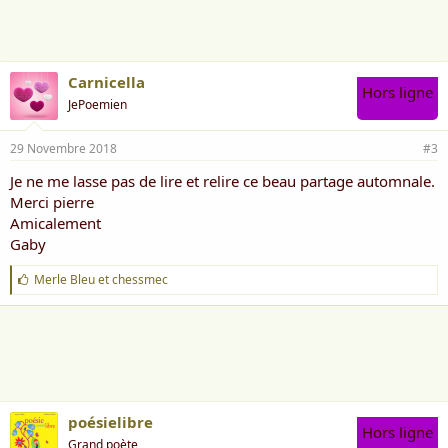
m
e
:
Carnicella
Hors ligne
JePoemien
29 Novembre 2018
#3
Je ne me lasse pas de lire et relire ce beau partage automnale.
Merci pierre
Amicalement
Gaby
J
Merle Bleu
et
chessmec
'
a
i
m
e
:
poésielibre
Hors ligne
Grand poète