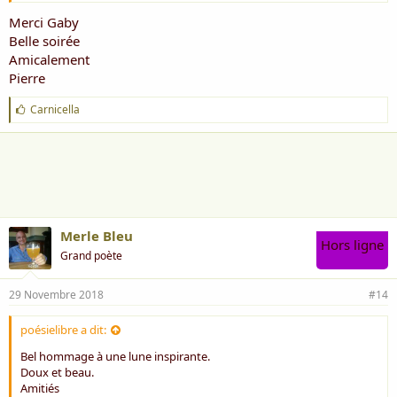
Merci Gaby
Belle soirée
Amicalement
Pierre
J
Carnicella
'
a
i
m
e
:
Merle Bleu
Hors ligne
Grand poète
29 Novembre 2018
#14
poésielibre a dit:
Bel hommage à une lune inspirante.
Doux et beau.
Amitiés