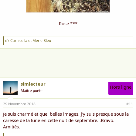
Rose ***
J
Carnicella
et
Merle Bleu
'
a
i
m
e
:
simlecteur
Hors ligne
Maître poète
29 Novembre 2018
#11
Je suis charmé et quel belles images, j'y suis presque sous la
caresse de la lune en cette nuit de septembre...Bravo.
Amitiés.