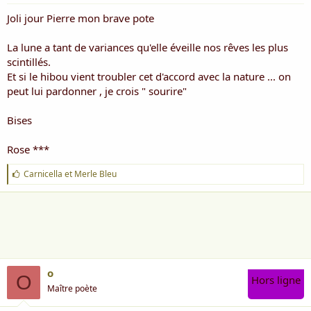
Joli jour Pierre mon brave pote
La lune a tant de variances qu'elle éveille nos rêves les plus
scintillés.
Et si le hibou vient troubler cet d'accord avec la nature ... on
peut lui pardonner , je crois " sourire"
Bises
Rose ***
J
Carnicella
et
Merle Bleu
'
a
i
m
e
:
o
O
Hors ligne
Maître poète