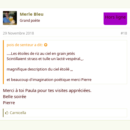
:
Merle Bleu
Hors ligne
Grand poète
29 Novembre 2018
#18
pois de senteur a dit:
.....Les étoiles de riz au ciel en grain jetés
Scintillaient strass et tulle un lacté vespéral.,,.
magnifique description du ciel étoilé ,,,
et beaucoup d'imagination poétique merci Pierre
Merci à toi Paula pour tes visites appréciées.
Belle soirée
Pierre
J
Carnicella
'
a
i