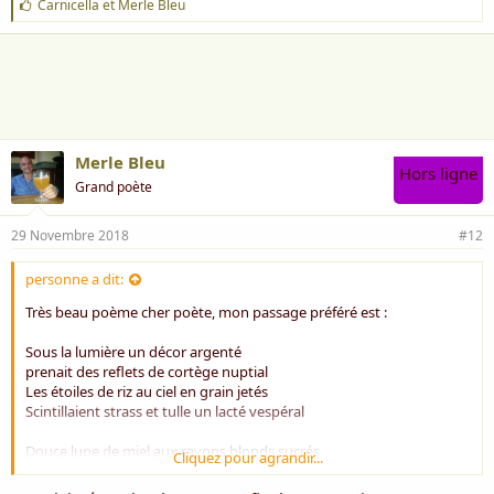
J
Carnicella
et
Merle Bleu
'
a
i
m
e
:
Merle Bleu
Hors ligne
Grand poète
29 Novembre 2018
#12
personne a dit:
Très beau poème cher poète, mon passage préféré est :
Sous la lumière un décor argenté
prenait des reflets de cortège nuptial
Les étoiles de riz au ciel en grain jetés
Scintillaient strass et tulle un lacté vespéral
Douce lune de miel aux rayons blonds sucrés
Cliquez pour agrandir...
Jeune amante mariée en traîne de nuages
Laisse moi soulever ta robe de nacré