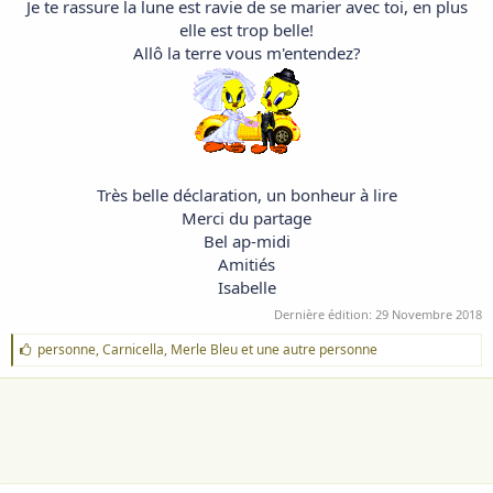
Je te rassure la lune est ravie de se marier avec toi, en plus
elle est trop belle!
Allô la terre vous m'entendez?
Très belle déclaration, un bonheur à lire
Merci du partage
Bel ap-midi
Amitiés
Isabelle
Dernière édition:
29 Novembre 2018
J
personne
,
Carnicella
,
Merle Bleu
et une autre personne
'
a
i
m
e
: