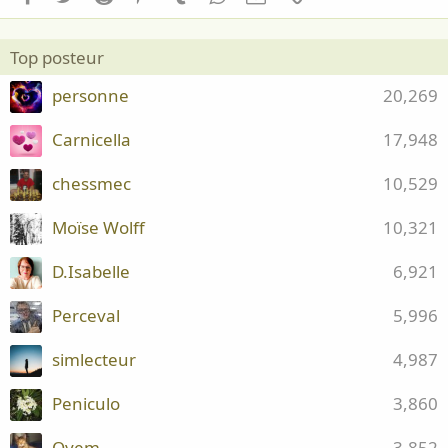
Top posteur
personne
20,269
Carnicella
17,948
chessmec
10,529
Moïse Wolff
10,321
D.Isabelle
6,921
Perceval
5,996
simlecteur
4,987
Peniculo
3,860
Oyem
3,852