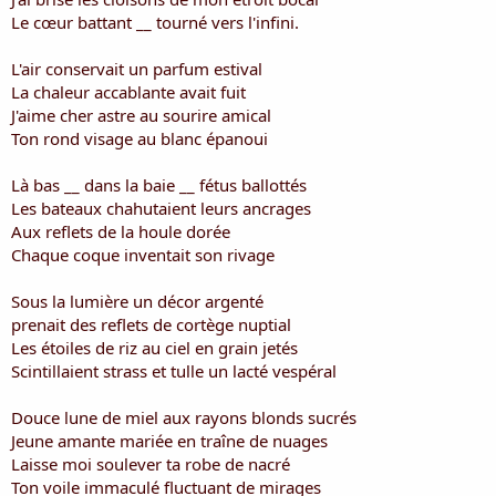
i
Le cœur battant __ tourné vers l'infini.
s
c
L'air conservait un parfum estival
u
s
La chaleur accablante avait fuit
s
J'aime cher astre au sourire amical
i
Ton rond visage au blanc épanoui
o
n
Là bas __ dans la baie __ fétus ballottés
Les bateaux chahutaient leurs ancrages
Aux reflets de la houle dorée
Chaque coque inventait son rivage
Sous la lumière un décor argenté
prenait des reflets de cortège nuptial
Les étoiles de riz au ciel en grain jetés
Scintillaient strass et tulle un lacté vespéral
Douce lune de miel aux rayons blonds sucrés
Jeune amante mariée en traîne de nuages
Laisse moi soulever ta robe de nacré
Ton voile immaculé fluctuant de mirages