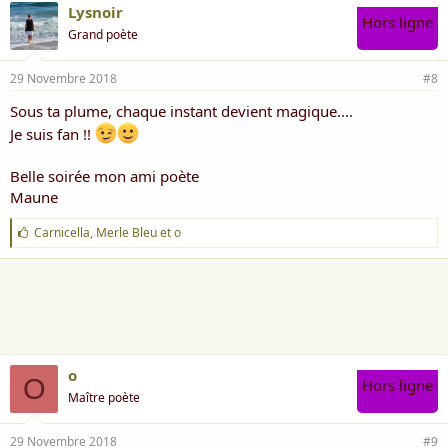
Lysnoir
Hors ligne
Grand poète
29 Novembre 2018
#8
Sous ta plume, chaque instant devient magique....
Je suis fan !!
Belle soirée mon ami poète
Maune
J
Carnicella
,
Merle Bleu
et
o
'
a
i
m
e
:
o
O
Hors ligne
Maître poète
29 Novembre 2018
#9