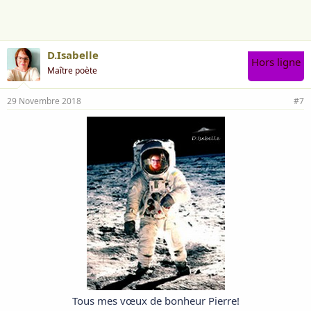
e
:
D.Isabelle
Hors ligne
Maître poète
29 Novembre 2018
#7
Tous mes vœux de bonheur Pierre!