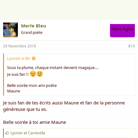
m
e
:
Merle Bleu
Hors ligne
Grand poète
29 Novembre 2018
#19
Lysnoir a dit:
Sous ta plume, chaque instant devient magique....
Je suis fan !!
Belle soirée mon ami poète
Maune
Je suis fan de tes écrits aussi Maune et fan de la personne
généreuse que tu es.
Belle soirée à toi amie Maune
J
Lysnoir
et
Carnicella
'