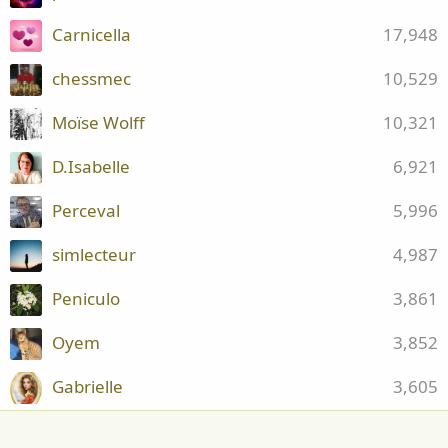
Carnicella
17,948
chessmec
10,529
Moïse Wolff
10,321
D.Isabelle
6,921
Perceval
5,996
simlecteur
4,987
Peniculo
3,861
Oyem
3,852
Gabrielle
3,605