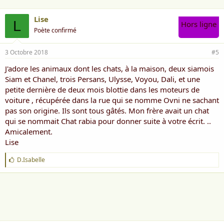
Lise
L
Hors ligne
Poète confirmé
3 Octobre 2018
#5
J'adore les animaux dont les chats, à la maison, deux siamois
Siam et Chanel, trois Persans, Ulysse, Voyou, Dali, et une
petite dernière de deux mois blottie dans les moteurs de
voiture , récupérée dans la rue qui se nomme Ovni ne sachant
pas son origine. Ils sont tous gâtés. Mon frère avait un chat
qui se nommait Chat rabia pour donner suite à votre écrit. ..
Amicalement.
Lise
J
D.Isabelle
'
a
i
m
e
: