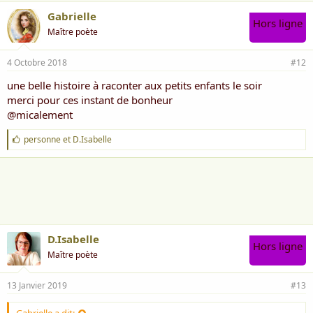
Gabrielle
Hors ligne
Maître poète
4 Octobre 2018
#12
une belle histoire à raconter aux petits enfants le soir
merci pour ces instant de bonheur
@micalement
J
personne
et
D.Isabelle
'
a
i
m
e
:
D.Isabelle
Hors ligne
Maître poète
13 Janvier 2019
#13