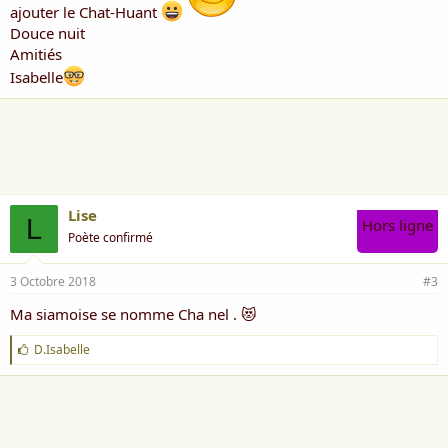
ajouter le Chat-Huant
RP
Douce nuit
Amitiés
Isabelle
Lise
L
Hors ligne
Poète confirmé
3 Octobre 2018
#3
Ma siamoise se nomme Cha nel . 😻
J
D.Isabelle
'
a
i
m
e
: