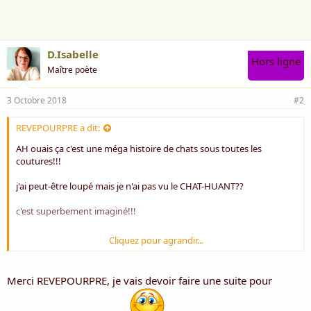
e
:
D.Isabelle
Hors ligne
Maître poète
3 Octobre 2018
#2
REVEPOURPRE a dit:
AH ouais ça c'est une méga histoire de chats sous toutes les
coutures!!!
j'ai peut-être loupé mais je n'ai pas vu le CHAT-HUANT??
c'est superbement imaginé!!!
Cliquez pour agrandir...
moi j'ai un hommage à mon Amour de chien.....parti AUX CIEUX!!!
Merci REVEPOURPRE, je vais devoir faire une suite pour
amitiés