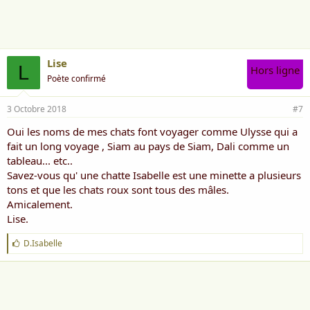
Lise
L
Hors ligne
Poète confirmé
3 Octobre 2018
#7
Oui les noms de mes chats font voyager comme Ulysse qui a
fait un long voyage , Siam au pays de Siam, Dali comme un
tableau... etc..
Savez-vous qu' une chatte Isabelle est une minette a plusieurs
tons et que les chats roux sont tous des mâles.
Amicalement.
Lise.
J
D.Isabelle
'
a
i
m
e
: