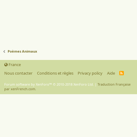
Poèmes Animaux
France
Nous contacter
Conditions et règles
Privacy policy
Aide
R
S
S
Forum software by XenForo™
© 2010-2018 XenForo Ltd.
|
Traduction Française
par xenFrench.com.