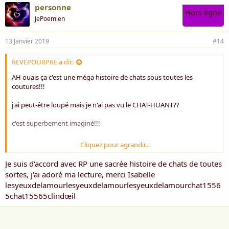
personne
Hors ligne
JePoemien
13 Janvier 2019
#14
REVEPOURPRE a dit:
AH ouais ça c'est une méga histoire de chats sous toutes les
coutures!!!
j'ai peut-être loupé mais je n'ai pas vu le CHAT-HUANT??
c'est superbement imaginé!!!
Cliquez pour agrandir...
moi j'ai un hommage à mon Amour de chien.....parti AUX CIEUX!!!
Je suis d'accord avec RP une sacrée histoire de chats de toutes
sortes, j'ai adoré ma lecture, merci Isabelle
amitiés
lesyeuxdelamourlesyeuxdelamourlesyeuxdelamourchat1556
5chat15565clindœil
RP