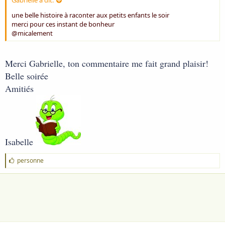
Gabrielle a dit:
une belle histoire à raconter aux petits enfants le soir
merci pour ces instant de bonheur
@micalement
Merci Gabrielle, ton commentaire me fait grand plaisir!
Belle soirée
Amitiés
Isabelle
J
personne
'
a
i
m
e
: