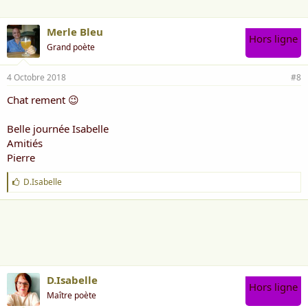
Merle Bleu
Hors ligne
Grand poète
4 Octobre 2018
#8
Chat rement 😉
Belle journée Isabelle
Amitiés
Pierre
J
D.Isabelle
'
a
i
m
e
:
D.Isabelle
Hors ligne
Maître poète