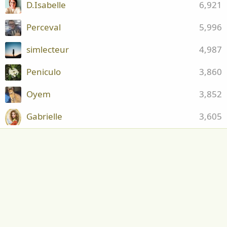
D.Isabelle
6,921
Perceval
5,996
simlecteur
4,987
Peniculo
3,860
Oyem
3,852
Gabrielle
3,605