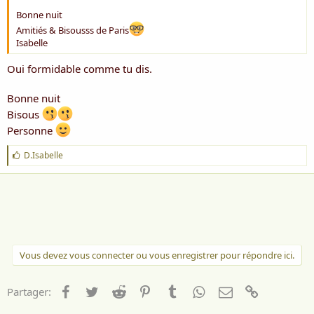
Bonne nuit
Amitiés & Bisousss de Paris
Isabelle
Oui formidable comme tu dis.
Bonne nuit
Bisous
Personne
J
D.Isabelle
'
a
i
m
e
:
Vous devez vous connecter ou vous enregistrer pour répondre ici.
Facebook
Twitter
Reddit
Pinterest
Tumblr
WhatsApp
Email
Lien
Partager: