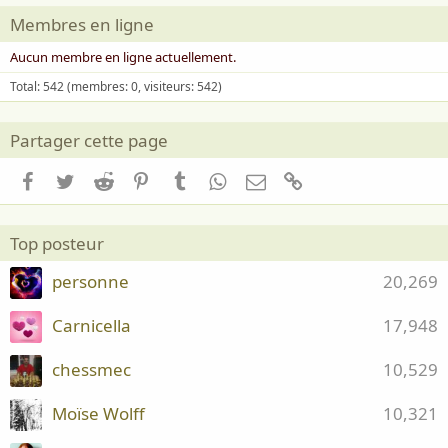
Membres en ligne
Aucun membre en ligne actuellement.
Total: 542 (membres: 0, visiteurs: 542)
Partager cette page
Facebook
Twitter
Reddit
Pinterest
Tumblr
WhatsApp
Email
Lien
Top posteur
personne
20,269
Carnicella
17,948
chessmec
10,529
Moïse Wolff
10,321