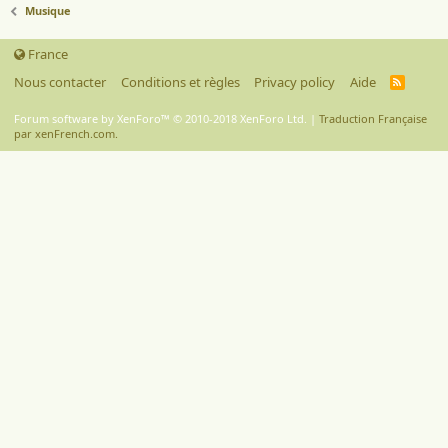
Musique
France
Nous contacter
Conditions et règles
Privacy policy
Aide
R
S
S
Forum software by XenForo™
© 2010-2018 XenForo Ltd.
|
Traduction Française
par xenFrench.com.