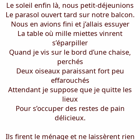
i
Le soleil enfin là, nous petit-déjeunions
s
Le parasol ouvert tard sur notre balcon.
c
u
Nous en avions fini et j’allais essuyer
s
s
La table où mille miettes vinrent
i
s’éparpiller
o
n
Quand je vis sur le bord d’une chaise,
perchés
Deux oiseaux paraissant fort peu
effarouchés
Attendant je suppose que je quitte les
lieux
Pour s’occuper des restes de pain
délicieux.
Ils firent le ménage et ne laissèrent rien