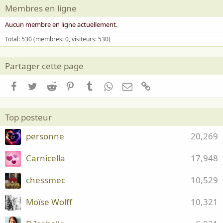
Membres en ligne
Aucun membre en ligne actuellement.
Total: 530 (membres: 0, visiteurs: 530)
Partager cette page
Facebook
Twitter
Reddit
Pinterest
Tumblr
WhatsApp
Email
Lien
Top posteur
personne
20,269
Carnicella
17,948
chessmec
10,529
Moïse Wolff
10,321