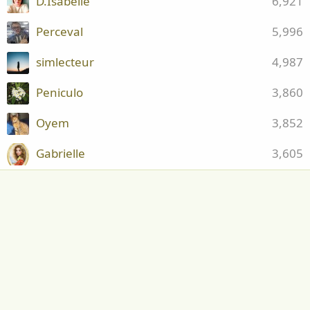
D.Isabelle
6,921
Perceval
5,996
simlecteur
4,987
Peniculo
3,860
Oyem
3,852
Gabrielle
3,605