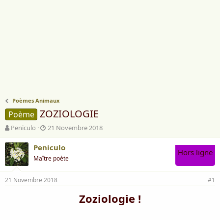
Poèmes Animaux
ZOZIOLOGIE
Poème
A
D
Peniculo
21 Novembre 2018
u
a
t
t
Peniculo
Hors ligne
e
e
Maître poète
u
d
r
e
21 Novembre 2018
d
d
#1
e
é
Zoziologie !
l
b
a
u
d
t