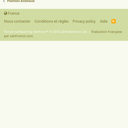
Poèmes Animaux
France
Nous contacter
Conditions et règles
Privacy policy
Aide
R
S
S
Forum software by XenForo™
© 2010-2018 XenForo Ltd.
|
Traduction Française
par xenFrench.com.