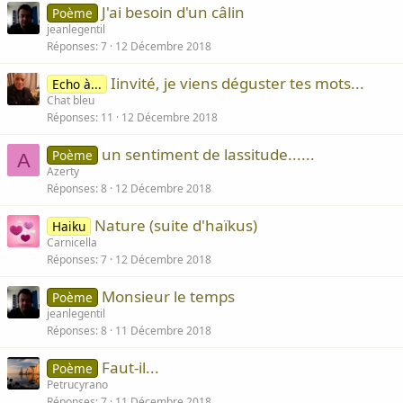
J'ai besoin d'un câlin
Poème
jeanlegentil
Réponses
7
12 Décembre 2018
Iinvité, je viens déguster tes mots...
Echo à...
Chat bleu
Réponses
11
12 Décembre 2018
un sentiment de lassitude......
Poème
A
Azerty
Réponses
8
12 Décembre 2018
Nature (suite d'haïkus)
Haiku
Carnicella
Réponses
7
12 Décembre 2018
Monsieur le temps
Poème
jeanlegentil
Réponses
8
11 Décembre 2018
Faut-il...
Poème
Petrucyrano
Réponses
7
11 Décembre 2018