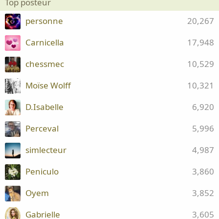
Top posteur
personne
20,267
Carnicella
17,948
chessmec
10,529
Moïse Wolff
10,321
D.Isabelle
6,920
Perceval
5,996
simlecteur
4,987
Peniculo
3,860
Oyem
3,852
Gabrielle
3,605