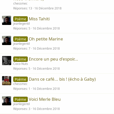
chessmec
Réponses
13
16 Décembre 2018
Miss Tahiti
Poème
jeanlegentil
Réponses
5
16 Décembre 2018
Oh petite Marine
Poème
jeanlegentil
Réponses
7
16 Décembre 2018
Encore un peu d'espoir...
Poème
Coco-Nuts
Réponses
5
16 Décembre 2018
Dans ce café... bis ! (écho à Gaby)
Poème
chessmec
Réponses
1
16 Décembre 2018
Voici Merle Bleu
Poème
jeanlegentil
Réponses
3
16 Décembre 2018