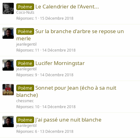
Le Calendrier de l'Avent...
Poème
Coco-Nuts
Réponses
1
15 Décembre 2018
Sur la branche d'arbre se repose un
Poème
merle
jeanlegentil
Réponses
11
14 Décembre 2018
Lucifer Morningstar
Poème
jeanlegentil
Réponses
9
14 Décembre 2018
Sonnet pour Jean (écho à sa nuit
Poème
blanche)
chessmec
Réponses
10
14 Décembre 2018
J'ai passé une nuit blanche
Poème
jeanlegentil
Réponses
6
13 Décembre 2018