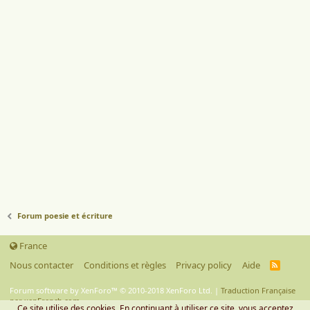
Forum poesie et écriture
France
Nous contacter
Conditions et règles
Privacy policy
Aide
R
S
S
Forum software by XenForo™
© 2010-2018 XenForo Ltd.
|
Traduction Française
par xenFrench.com.
Ce site utilise des cookies. En continuant à utiliser ce site, vous acceptez