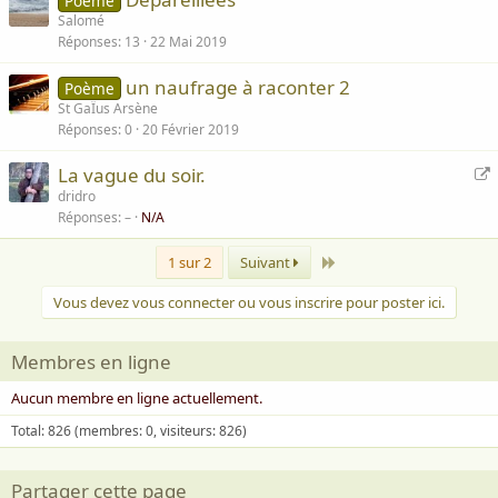
Poème
Salomé
Réponses
13
22 Mai 2019
un naufrage à raconter 2
Poème
St GaÏus Arsène
Réponses
0
20 Février 2019
R
La vague du soir.
e
dridro
Réponses
–
N/A
d
i
Dernier
1 sur 2
Suivant
r
e
Vous devez vous connecter ou vous inscrire pour poster ici.
c
t
t
Membres en ligne
i
Aucun membre en ligne actuellement.
o
n
Total: 826 (membres: 0, visiteurs: 826)
Partager cette page