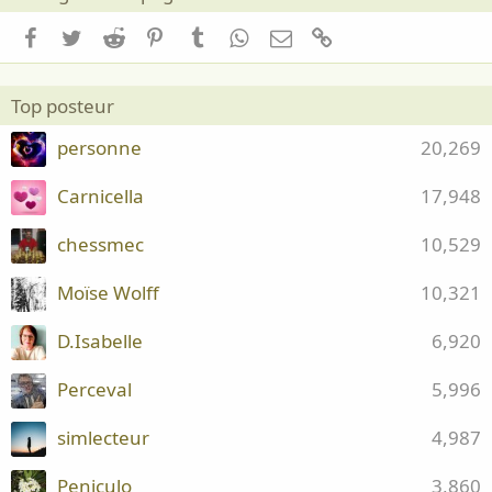
Facebook
Twitter
Reddit
Pinterest
Tumblr
WhatsApp
Email
Lien
Top posteur
personne
20,269
Carnicella
17,948
chessmec
10,529
Moïse Wolff
10,321
D.Isabelle
6,920
Perceval
5,996
simlecteur
4,987
Peniculo
3,860