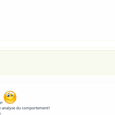
e!
Une analyse du comportement?
e