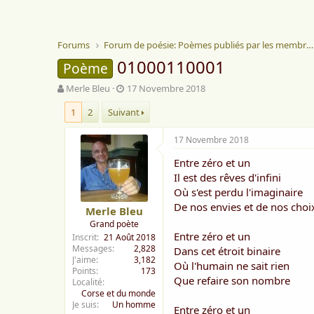
Forums
Forum de poésie: Poèmes publiés par les membres
01000110001
Poème
A
D
Merle Bleu
17 Novembre 2018
u
a
1
2
Suivant
t
t
e
e
u
d
17 Novembre 2018
r
e
Entre zéro et un
d
d
e
é
Il est des rêves d'infini
l
b
Où s'est perdu l'imaginaire
a
u
De nos envies et de nos choi
Merle Bleu
d
t
Grand poète
i
Entre zéro et un
Inscrit
21 Août 2018
s
Messages
2,828
Dans cet étroit binaire
c
J'aime
3,182
u
Où l'humain ne sait rien
Points
173
s
Que refaire son nombre
Localité
s
Corse et du monde
i
Je suis
Un homme
Entre zéro et un