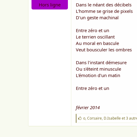
o
Hors ligne
Dans le néant des décibels
n
L'homme se grise de pixels
D'un geste machinal
Entre zéro et un
Le terrien oscillant
Au moral en bascule
Veut bousculer les ombres
Dans l'instant démesure
Ou s'éteint minuscule
L'émotion d'un matin
Entre zéro et un
février 2014
J
o
,
Corsaire
,
D.Isabelle
et 3 autr
'
a
i