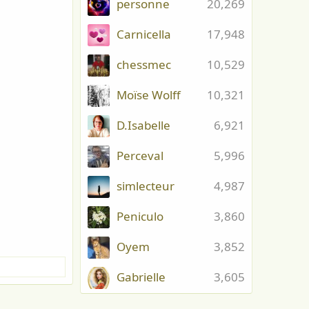
personne
20,269
Carnicella
17,948
chessmec
10,529
Moïse Wolff
10,321
D.Isabelle
6,921
Perceval
5,996
simlecteur
4,987
Peniculo
3,860
Oyem
3,852
Gabrielle
3,605