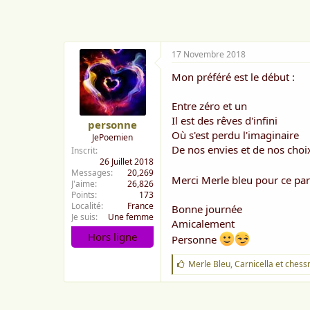
m
e
:
17 Novembre 2018
Mon préféré est le début :
Entre zéro et un
Il est des rêves d'infini
personne
Où s'est perdu l'imaginaire
JePoemien
De nos envies et de nos choi
Inscrit
26 Juillet 2018
Messages
20,269
Merci Merle bleu pour ce part
J'aime
26,826
Points
173
Localité
France
Bonne journée
Je suis
Une femme
Amicalement
Hors ligne
Personne
J
Merle Bleu
,
Carnicella
et
chess
'
a
i
m