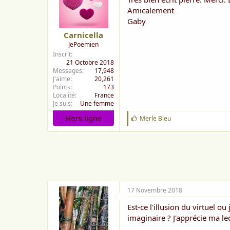
Amicalement
Entre zéro et un
Gaby
Carnicella
février 2014
JePoemien
Inscrit
21 Octobre 2018
Messages
17,948
J'aime
20,261
Points
173
Localité
France
Je suis
Une femme
Hors ligne
J
Merle Bleu
'
a
i
m
e
:
17 Novembre 2018
Est-ce l'illusion du virtuel ou
imaginaire ? J'apprécie ma lec