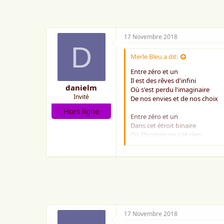
e
:
17 Novembre 2018
D
Merle Bleu a dit:
Entre zéro et un
Il est des rêves d'infini
danielm
Où s'est perdu l'imaginaire
Invité
De nos envies et de nos choix
Hors ligne
Entre zéro et un
Dans cet étroit binaire
Où l'humain ne sait rien
Que refaire son nombre
Entre zéro et un
Dans le néant des décibels
L'homme se grise de pixels
D'un geste machinal
Entre zéro et un
17 Novembre 2018
Le terrien oscillant