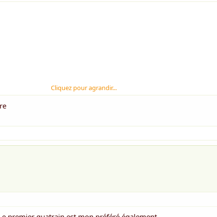
Cliquez pour agrandir...
ure
. Le premier quatrain est mon préféré également