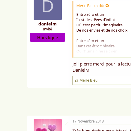
D
Au moral en bascule
Merle Bleu a dit:
Veut bousculer les ombres
Entre zéro et un
Dans l'instant démesure
Il est des rêves d'infini
Ou s'éteint minuscule
danielm
Où s'est perdu l'imaginaire
L'émotion d'un matin
Invité
De nos envies et de nos choix
Hors ligne
Entre zéro et un
Entre zéro et un
Dans cet étroit binaire
Où l'humain ne sait rien
février 2014
Que refaire son nombre
Joli pierre merci pour la lect
Entre zéro et un
DanielM
Dans le néant des décibels
L'homme se grise de pixels
J
Merle Bleu
D'un geste machinal
'
a
Entre zéro et un
i
Le terrien oscillant
m
e
Au moral en bascule
:
Veut bousculer les ombres
Dans l'instant démesure
17 Novembre 2018
Ou s'éteint minuscule
L'émotion d'un matin
Très bien écrit pierre. Merci