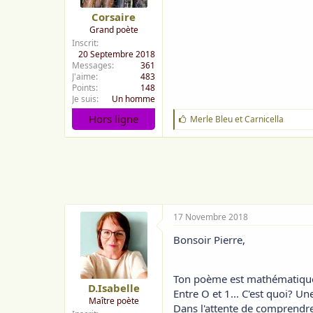
Corsaire
Grand poète
Inscrit
20 Septembre 2018
Messages
361
J'aime
483
Points
148
Je suis
Un homme
Hors ligne
J
Merle Bleu
et
Carnicella
'
a
i
m
e
:
17 Novembre 2018
Bonsoir Pierre,
Ton poème est mathématiqu
D.Isabelle
Entre O et 1... C'est quoi? 
Maître poète
Dans l'attente de comprendr