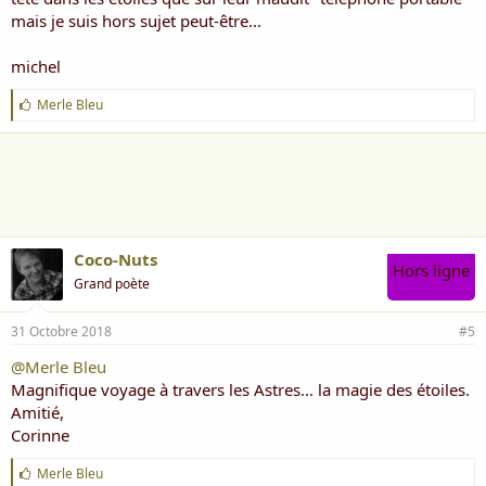
mais je suis hors sujet peut-être...
michel
J
Merle Bleu
'
a
i
m
e
:
Coco-Nuts
Hors ligne
Grand poète
31 Octobre 2018
#5
@Merle Bleu
Magnifique voyage à travers les Astres... la magie des étoiles.
Amitié,
Corinne
J
Merle Bleu