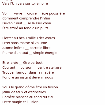
i
Vers l'Univers sur toile noire
s
c
Voir __ vivre __ croire __ être poussière
u
Comment comprendre l'infini
s
Devenir nuit __ se laisser choir
s
i
Être attiré au fond d'un puits
o
n
Flotter au beau milieu des astres
Errer sans masse ni volume
Atome infime __ parcelle libre
Plume d'un tout __ simple énergie
Etre la vie __ être partout
Courant __ pulsion __ ventre stellaire
Trouver l'amour dans la matière
Fondre un instant devenir nous
Sous le grand dôme être en fusion
Jaillir de feux et d'étincelles
Comète blanche au fond du ciel
Entre magie et illusion