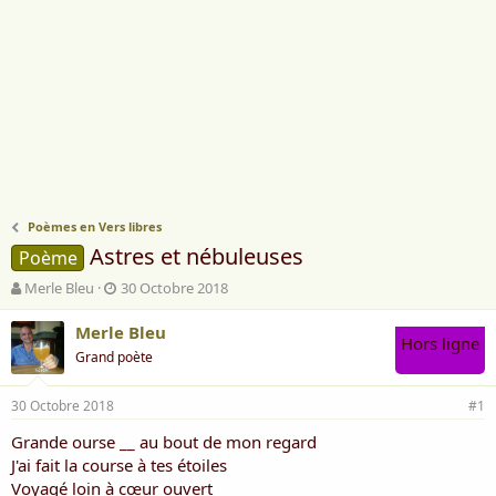
Poèmes en Vers libres
Astres et nébuleuses
Poème
A
D
Merle Bleu
30 Octobre 2018
u
a
t
t
Merle Bleu
Hors ligne
e
e
Grand poète
u
d
r
e
30 Octobre 2018
d
d
#1
e
é
Grande ourse __ au bout de mon regard
l
b
J'ai fait la course à tes étoiles
a
u
d
t
Voyagé loin à cœur ouvert