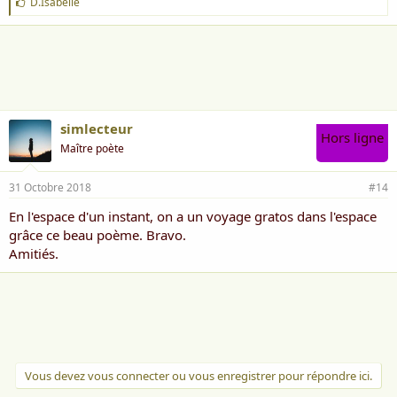
J
D.Isabelle
'
Cette vidéo m'a beaucoup émue!
a
i
m
e
:
simlecteur
Hors ligne
Maître poète
31 Octobre 2018
#14
En l'espace d'un instant, on a un voyage gratos dans l'espace
grâce ce beau poème. Bravo.
Les photos de Thomas Pesquet depuis l'ISS
Amitiés.
Vous devez vous connecter ou vous enregistrer pour répondre ici.