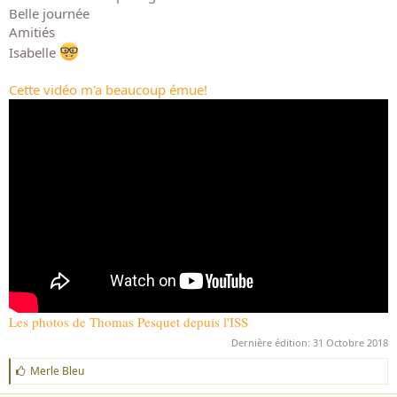
Belle journée
Amitiés
Isabelle
Cette vidéo m'a beaucoup émue!
Les photos de Thomas Pesquet depuis l'ISS
Dernière édition:
31 Octobre 2018
J
Merle Bleu
'