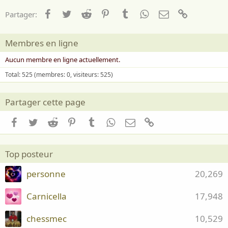
Facebook
Twitter
Reddit
Pinterest
Tumblr
WhatsApp
Email
Lien
Partager:
Membres en ligne
Aucun membre en ligne actuellement.
Total: 525 (membres: 0, visiteurs: 525)
Partager cette page
Facebook
Twitter
Reddit
Pinterest
Tumblr
WhatsApp
Email
Lien
Top posteur
personne
20,269
Carnicella
17,948
chessmec
10,529