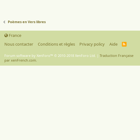
Poèmes en Vers libres
France
Nous contacter
Conditions et règles
Privacy policy
Aide
R
S
S
Forum software by XenForo™
© 2010-2018 XenForo Ltd.
|
Traduction Française
par xenFrench.com.