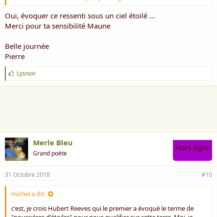
Maune
Oui, évoquer ce ressenti sous un ciel étoilé ...
Merci pour ta sensibilité Maune
Belle journée
Pierre
J
Lysnoir
'
a
i
m
e
:
Merle Bleu
Hors ligne
Grand poète
31 Octobre 2018
#10
michel a dit:
c'est, je crois Hubert Reeves qui le premier a évoqué le terme de