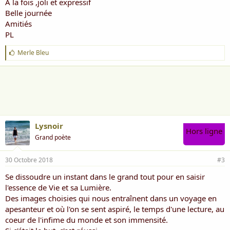
A la fois ,joli et expressif
Belle journée
Amitiés
PL
J
Merle Bleu
'
a
i
m
e
:
Lysnoir
Hors ligne
Grand poète
30 Octobre 2018
#3
Se dissoudre un instant dans le grand tout pour en saisir
l'essence de Vie et sa Lumière.
Des images choisies qui nous entraînent dans un voyage en
apesanteur et où l'on se sent aspiré, le temps d'une lecture, au
coeur de l'infime du monde et son immensité.