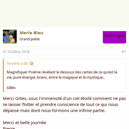
a
i
m
e
:
Merle Bleu
Hors ligne
Grand poète
31 Octobre 2018
#7
Torrent a dit:
Magnifique! Poème révélant le dessous des cartes de ce qu'est la
vie, pure énergie, bravo, entre le magique et le mystique..
Gilles
Merci Gilles, sous l'immensité d'un ciel étoilé comment ne pas
se laisser flotter et prendre conscience de tout ce qui nous
dépasse mais dont nous formons une infime partie.
Merci et belle journée
Pierre