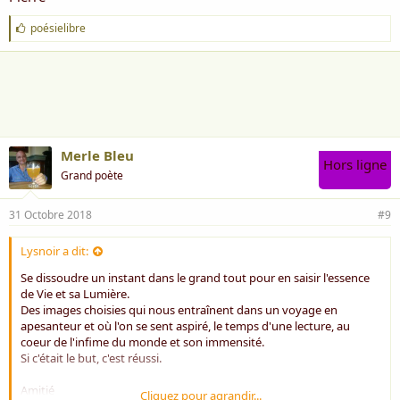
J
poésielibre
'
a
i
m
e
:
Merle Bleu
Hors ligne
Grand poète
31 Octobre 2018
#9
Lysnoir a dit:
Se dissoudre un instant dans le grand tout pour en saisir l'essence
de Vie et sa Lumière.
Des images choisies qui nous entraînent dans un voyage en
apesanteur et où l'on se sent aspiré, le temps d'une lecture, au
coeur de l'infime du monde et son immensité.
Si c'était le but, c'est réussi.
Amitié
Cliquez pour agrandir...