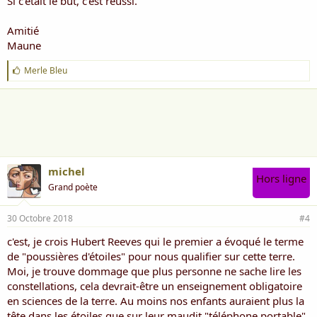
Si c'était le but, c'est réussi.
Amitié
Maune
J
Merle Bleu
'
a
i
m
e
:
michel
Hors ligne
Grand poète
30 Octobre 2018
#4
c'est, je crois Hubert Reeves qui le premier a évoqué le terme
de "poussières d'étoiles" pour nous qualifier sur cette terre.
Moi, je trouve dommage que plus personne ne sache lire les
constellations, cela devrait-être un enseignement obligatoire
en sciences de la terre. Au moins nos enfants auraient plus la
tête dans les étoiles que sur leur maudit "téléphone portable"