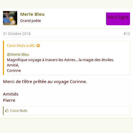
Merle Bleu
Hors ligne
Grand poète
31 Octobre 2018
#12
Coco-Nuts a dit:
@Merle Bleu
Magnifique voyage à travers les Astres... la magie des étoiles.
Amitié,
Corinne
Merci de t'être prêtée au voyage Corinne.
Amitiés
Pierre
J
Coco-Nuts
'
a
i
m