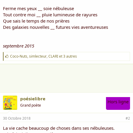
Ferme mes yeux __ soie nébuleuse
Tout contre moi __ pluie lumineuse de rayures
Que sais le temps de nos prières
Des galaxies nouvelles __ futures vies aventureuses
septembre 2015
J
Coco-Nuts
,
simlecteur
,
CLARI
et 3 autres
'
a
i
m
e
:
poésielibre
Hors ligne
Grand poète
30 Octobre 2018
#2
La vie cache beaucoup de choses dans ses nébuleuses.