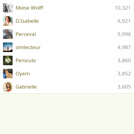
Moïse Wolff
10,321
D.Isabelle
6,921
Perceval
5,996
simlecteur
4,987
Peniculo
3,860
Oyem
3,852
Gabrielle
3,605