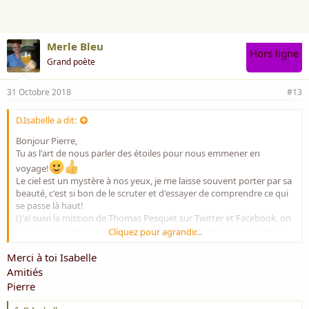
e
:
Merle Bleu
Hors ligne
Grand poète
31 Octobre 2018
#13
D.Isabelle a dit:
Bonjour Pierre,
Tu as l'art de nous parler des étoiles pour nous emmener en
voyage!
Le ciel est un mystère à nos yeux, je me laisse souvent porter par sa
beauté, c'est si bon de le scruter et d'essayer de comprendre ce qui
se passe
là haut!
(J'ai suivi la mission de Thomas Pesquet sur Twitter et Facebook, on
avait la tête dans les étoiles mais il nous a fait prendre conscience
Cliquez pour agrandir...
que notre planète est belle)
Merci à toi Isabelle
Merci de ce beau partage
Amitiés
Belle journée
Pierre
Amitiés
Isabelle