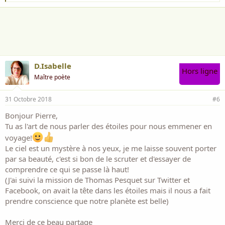
'
a
i
m
e
:
D.Isabelle
Hors ligne
Maître poète
31 Octobre 2018
#6
Bonjour Pierre,
Tu as l'art de nous parler des étoiles pour nous emmener en
voyage!
Le ciel est un mystère à nos yeux, je me laisse souvent porter
par sa beauté, c'est si bon de le scruter et d'essayer de
comprendre ce qui se passe
là haut!
(J'ai suivi la mission de Thomas Pesquet sur Twitter et
Facebook, on avait la tête dans les étoiles mais il nous a fait
prendre conscience que notre planète est belle)
Merci de ce beau partage