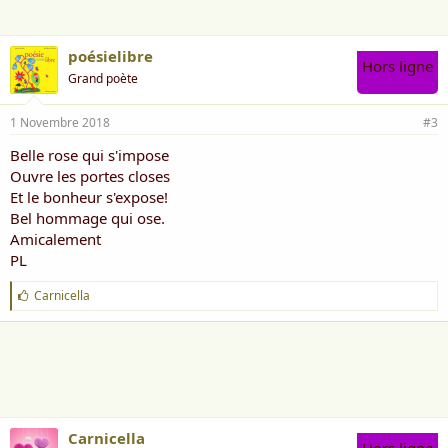
:
poésielibre
Hors ligne
Grand poète
1 Novembre 2018
#3
Belle rose qui s'impose
Ouvre les portes closes
Et le bonheur s'expose!
Bel hommage qui ose.
Amicalement
PL
J
Carnicella
'
a
i
m
e
:
Carnicella