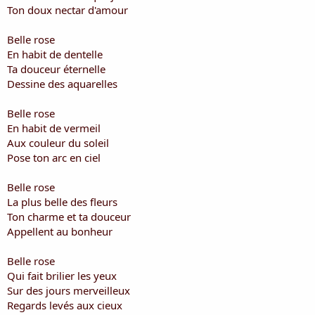
i
Ton doux nectar d'amour
s
c
Belle rose
u
En habit de dentelle
s
Ta douceur éternelle
s
i
Dessine des aquarelles
o
n
Belle rose
En habit de vermeil
Aux couleur du soleil
Pose ton arc en ciel
Belle rose
La plus belle des fleurs
Ton charme et ta douceur
Appellent au bonheur
Belle rose
Qui fait brilier les yeux
Sur des jours merveilleux
Regards levés aux cieux