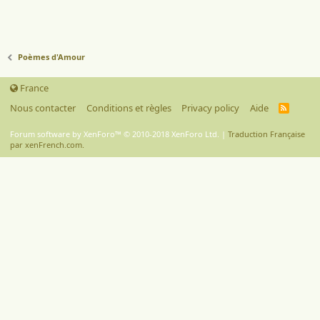
Poèmes d'Amour
France
Nous contacter
Conditions et règles
Privacy policy
Aide
R
S
S
Forum software by XenForo™
© 2010-2018 XenForo Ltd.
|
Traduction Française
par xenFrench.com.