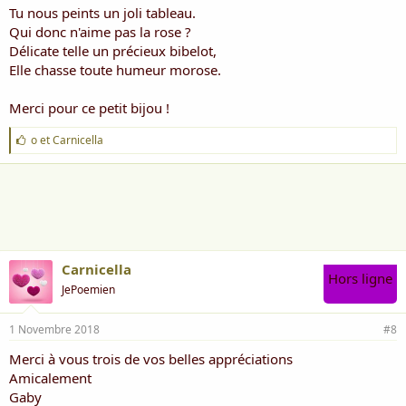
Tu nous peints un joli tableau.
Qui donc n'aime pas la rose ?
Délicate telle un précieux bibelot,
Elle chasse toute humeur morose.
Merci pour ce petit bijou !
J
o
et
Carnicella
'
a
i
m
e
:
Carnicella
Hors ligne
JePoemien
1 Novembre 2018
#8
Merci à vous trois de vos belles appréciations
Amicalement
Gaby