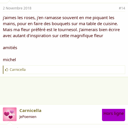
2 Novembre 2018
#14
j'aimes les roses, j'en ramasse souvent en me piquant les
mains, pour en faire des bouquets sur ma table de cuisine.
Mais ma fleur préféré est le tournesol. J'aimerais bien écrire
avec autant d'inspiration sur cette magnifique fleur
amitiés
michel
J
Carnicella
'
a
i
m
e
:
Carnicella
Hors ligne
JePoemien