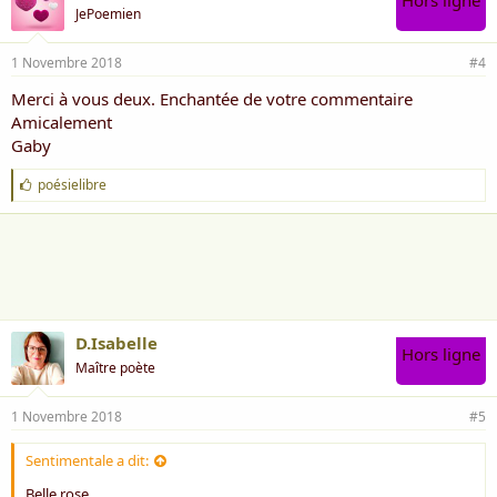
Hors ligne
JePoemien
1 Novembre 2018
#4
Merci à vous deux. Enchantée de votre commentaire
Amicalement
Gaby
J
poésielibre
'
a
i
m
e
:
D.Isabelle
Hors ligne
Maître poète
1 Novembre 2018
#5
Sentimentale a dit:
Belle rose