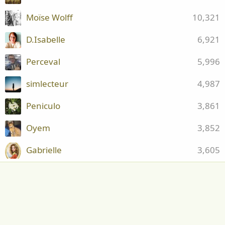
Moïse Wolff
10,321
D.Isabelle
6,921
Perceval
5,996
simlecteur
4,987
Peniculo
3,861
Oyem
3,852
Gabrielle
3,605