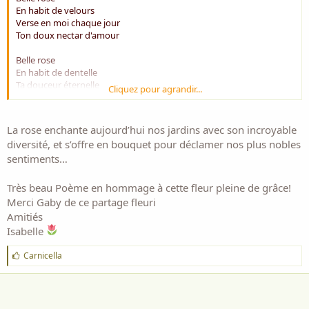
En habit de velours
Verse en moi chaque jour
Ton doux nectar d'amour
Belle rose
En habit de dentelle
Ta douceur éternelle
Cliquez pour agrandir...
Dessine des aquarelles
Belle rose
La rose enchante aujourd’hui nos jardins avec son incroyable
En habit de vermeil
diversité, et s’offre en bouquet pour déclamer nos plus nobles
Aux couleur du soleil
sentiments…
Pose ton arc en ciel
Belle rose
Très beau Poème en hommage à cette fleur pleine de grâce!
La plus belle des fleurs
Merci Gaby de ce partage fleuri
Ton charme et ta douceur
Amitiés
Appellent au bonheur
Isabelle
Belle rose
J
Carnicella
Qui fait brilier les yeux
'
Sur des jours merveilleux
a
Regards levés aux cieux
i
m