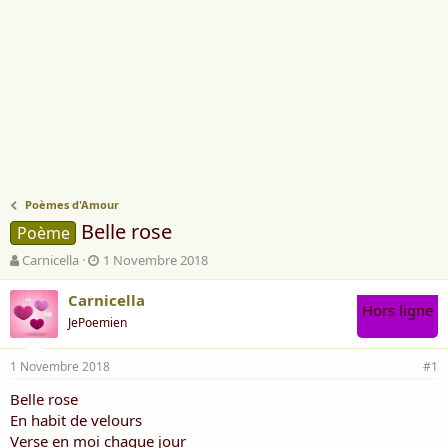
Poèmes d'Amour
Belle rose
Poème
A
D
Carnicella
1 Novembre 2018
u
a
t
t
Carnicella
Hors ligne
e
e
JePoemien
u
d
r
e
1 Novembre 2018
d
d
#1
e
é
Belle rose
l
b
En habit de velours
a
u
d
t
Verse en moi chaque jour