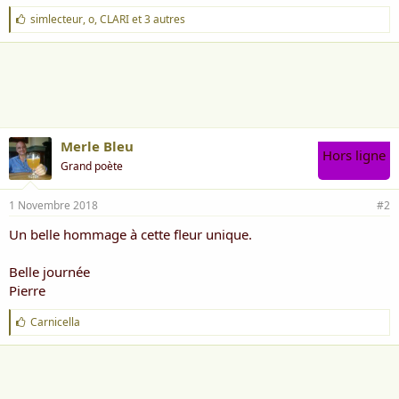
J
simlecteur
,
o
,
CLARI
et 3 autres
'
a
i
m
e
:
Merle Bleu
Hors ligne
Grand poète
1 Novembre 2018
#2
Un belle hommage à cette fleur unique.
Belle journée
Pierre
J
Carnicella
'
a
i
m
e