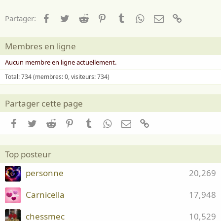
Facebook
Twitter
Reddit
Pinterest
Tumblr
WhatsApp
Email
Lien
Partager:
Membres en ligne
Aucun membre en ligne actuellement.
Total: 734 (membres: 0, visiteurs: 734)
Partager cette page
Facebook
Twitter
Reddit
Pinterest
Tumblr
WhatsApp
Email
Lien
Top posteur
personne
20,269
Carnicella
17,948
chessmec
10,529