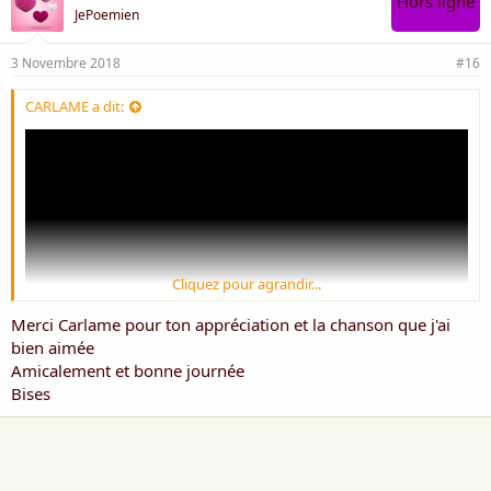
Hors ligne
JePoemien
3 Novembre 2018
#16
CARLAME a dit:
Cliquez pour agrandir...
Merci Carlame pour ton appréciation et la chanson que j'ai
bien aimée
Amicalement et bonne journée
Bises
merci pour ce beau partage
bonne écoute
bonne journée