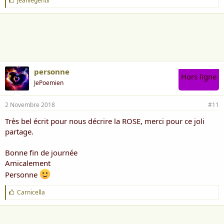
jeanlegentil
'
a
i
m
e
:
personne
Hors ligne
JePoemien
2 Novembre 2018
#11
Très bel écrit pour nous décrire la ROSE, merci pour ce joli
partage.
Bonne fin de journée
Amicalement
Personne
J
Carnicella
'
a
i
m