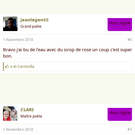
e
:
jeanlegentil
Hors ligne
Grand poète
1 Novembre 2018
#6
Bravo j'ai bu de l'eau avec du sirop de rose un coup c'est super
bon.
J
o
et
Carnicella
'
a
i
m
e
:
CLARI
Hors ligne
Maître poète
1 Novembre 2018
#7