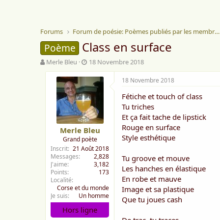
Forums
Forum de poésie: Poèmes publiés par les membres
Class en surface
Poème
A
D
Merle Bleu
18 Novembre 2018
u
a
t
t
18 Novembre 2018
e
e
Fétiche et touch of class
u
d
r
e
Tu triches
d
d
Et ça fait tache de lipstick
e
é
Rouge en surface
Merle Bleu
l
b
Style esthétique
Grand poète
a
u
Inscrit
21 Août 2018
d
t
Messages
2,828
Tu groove et mouve
i
J'aime
3,182
s
Les hanches en élastique
Points
173
c
En robe et mauve
Localité
u
Corse et du monde
Image et sa plastique
s
Je suis
Un homme
Que tu joues cash
s
Hors ligne
i