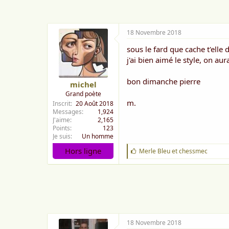
e
:
18 Novembre 2018
sous le fard que cache t'ell
j'ai bien aimé le style, on au
bon dimanche pierre
michel
Grand poète
m.
Inscrit
20 Août 2018
Messages
1,924
J'aime
2,165
Points
123
Je suis
Un homme
Hors ligne
J
Merle Bleu
et
chessmec
'
a
i
m
e
:
18 Novembre 2018