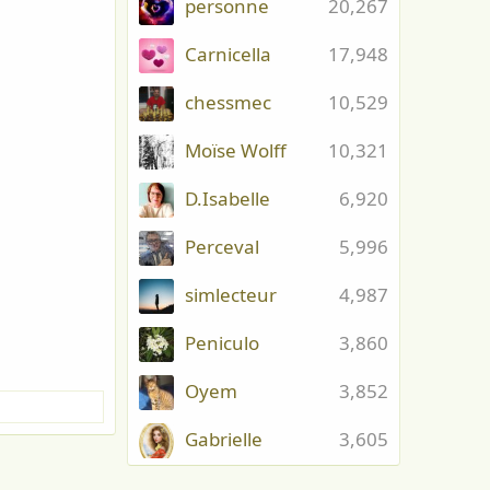
personne
20,267
Carnicella
17,948
chessmec
10,529
Moïse Wolff
10,321
D.Isabelle
6,920
Perceval
5,996
simlecteur
4,987
Peniculo
3,860
Oyem
3,852
Gabrielle
3,605