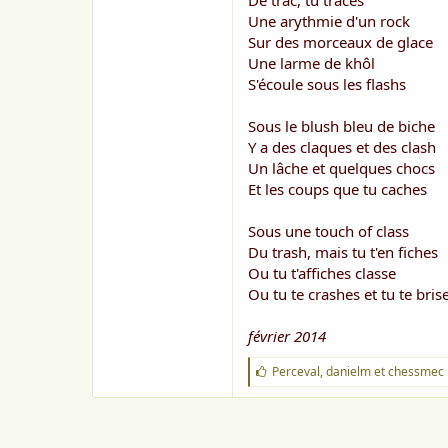
De trac, tu traces
o
n
Une arythmie d'un rock
Sur des morceaux de glace
Une larme de khôl
S'écoule sous les flashs
Sous le blush bleu de biche
Y a des claques et des clash
Un lâche et quelques chocs
Et les coups que tu caches
Sous une touch of class
Du trash, mais tu t'en fiches
Ou tu t'affiches classe
Ou tu te crashes et tu te bris
février 2014
J
Perceval
,
danielm
et
chessmec
'
a
i
m