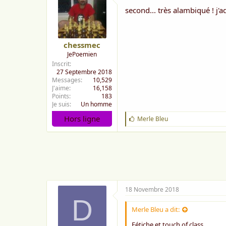
second... très alambiqué ! j'a
chessmec
JePoemien
Inscrit
27 Septembre 2018
Messages
10,529
J'aime
16,158
Points
183
Je suis
Un homme
Hors ligne
J
Merle Bleu
'
a
i
m
e
:
18 Novembre 2018
D
Merle Bleu a dit:
Fétiche et touch of class