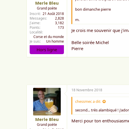
Merle Bleu
Grand poète
bon dimanche pierre
Inscrit
21 Août 2018
Messages
2,828
m.
J'aime
3,182
Points
173
Je crois me souvenir que j'im
Localité
Corse et du monde
Je suis
Un homme
Belle soirée Michel
Pierre
Hors ligne
18 Novembre 2018
chessmec a dit:
second... très alambiqué ! j'ador
Merle Bleu
Merci pour ton enthousiasm
Grand poète