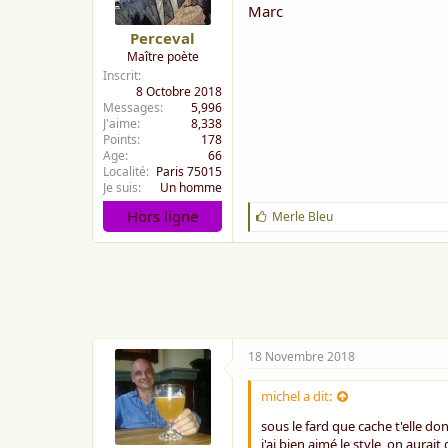
Marc
Ou tu te crashes et tu te brises
Perceval
février 2014
Maître poète
Inscrit
8 Octobre 2018
Messages
5,996
J'aime
8,338
Points
178
Age
66
Localité
Paris 75015
Je suis
Un homme
Hors ligne
J
Merle Bleu
'
a
i
m
e
:
18 Novembre 2018
michel a dit:
sous le fard que cache t'elle d
j'ai bien aimé le style, on aurai