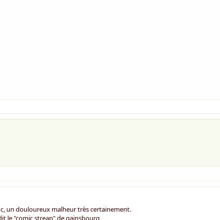
onc, un douloureux malheur très certainement.
t dit le "comic streap" de gainsbourg