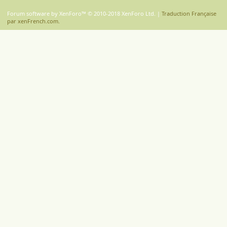
S
S
Forum software by XenForo™
© 2010-2018 XenForo Ltd.
|
Traduction Française
par xenFrench.com.