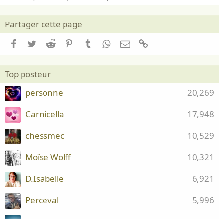
Partager cette page
Facebook
Twitter
Reddit
Pinterest
Tumblr
WhatsApp
Email
Lien
Top posteur
personne
20,269
Carnicella
17,948
chessmec
10,529
Moïse Wolff
10,321
D.Isabelle
6,921
Perceval
5,996