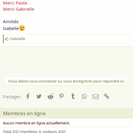
Merci Paula
Merci Gabrielle
Amitiés
Isabelle
J
Gabrielle
'
a
i
m
e
:
Vous devez vous connecter ou vous enregistrer pour répondre ici.
Facebook
Twitter
Reddit
Pinterest
Tumblr
WhatsApp
Email
Lien
Partager:
Membres en ligne
Aucun membre en ligne actuellement.
Total: 632 (membres: 0, visiteurs: 632)