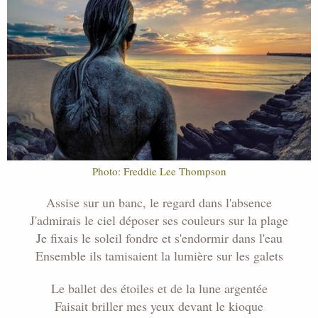
i
s
c
u
s
s
i
o
n
Photo: Freddie Lee Thompson
Assise sur un banc, le regard dans l'absence
J'admirais le ciel déposer ses couleurs sur la plage
Je fixais le soleil fondre et s'endormir dans l'eau
Ensemble ils tamisaient la lumière sur les galets
Le ballet des étoiles et de la lune argentée
Faisait briller mes yeux devant le kioque