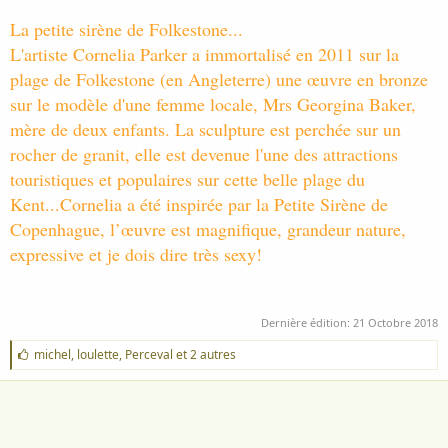
La petite sirène de Folkestone...
L'artiste
Cornelia Parker
a immortalisé en 2011 sur la
plage de Folkestone (en Angleterre) une œuvre en bronze
sur le modèle d'une femme locale, Mrs Georgina Baker,
mère de deux enfants. La sculpture est perchée sur un
rocher de granit, elle est devenue l'une des attractions
touristiques et populaires sur cette belle plage du
Kent...Cornelia a été inspirée par la Petite Sirène de
Copenhague, l’œuvre est magnifique, grandeur nature,
expressive et je dois dire très sexy!
Dernière édition:
21 Octobre 2018
J
michel
,
loulette
,
Perceval
et 2 autres
'
a
i
m
e