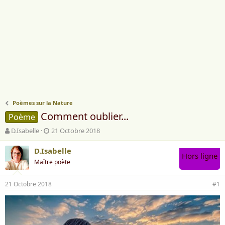
Poèmes sur la Nature
Comment oublier...
Poème
A
D
D.Isabelle
21 Octobre 2018
u
a
t
t
D.Isabelle
Hors ligne
e
e
Maître poète
u
d
r
e
21 Octobre 2018
d
d
#1
e
é
l
b
a
u
d
t