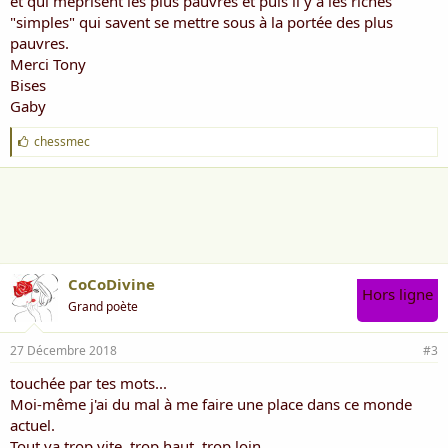
et qui méprisent les plus pauvres et puis il y a les riches
"simples" qui savent se mettre sous à la portée des plus
Pourrait-on supprimer tous les propriétaires,
pauvres.
Qui se croient possédant de la divine Terre ?
Pourrait-on abolir toutes ces sociétés...
Merci Tony
Bises
Ivres du système d'un capital néfaste ?
Gaby
Je crois qu'il faut cesser de vivre dans le faste,
Pour retrouver le goût de la simplicité...
J
chessmec
'
a
27 décembre 2018
i
m
e
:
CoCoDivine
Hors ligne
Grand poète
27 Décembre 2018
#3
touchée par tes mots...
Moi-même j'ai du mal à me faire une place dans ce monde
actuel.
Tout va trop vite, trop haut, trop loin.