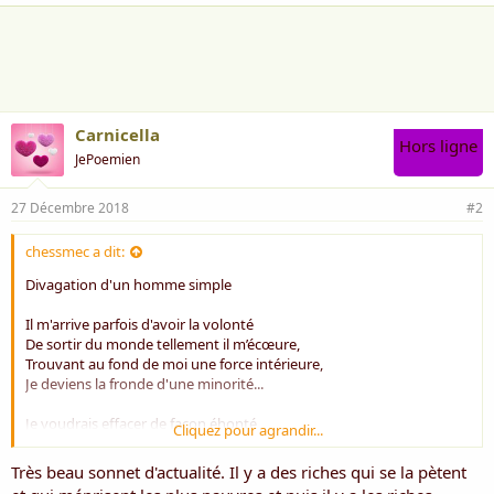
a
i
m
e
:
Carnicella
Hors ligne
JePoemien
27 Décembre 2018
#2
chessmec a dit:
Divagation d'un homme simple
Il m'arrive parfois d'avoir la volonté
De sortir du monde tellement il m’écœure,
Trouvant au fond de moi une force intérieure,
Je deviens la fronde d'une minorité...
Je voudrais effacer de façon éhonté
Cliquez pour agrandir...
L'engeance des riches qui se croit supérieure,
Mais pour la remplacer par la caste meilleure,
Très beau sonnet d'actualité. Il y a des riches qui se la pètent
De gens qui n' s'enfichent de nos difficultés...