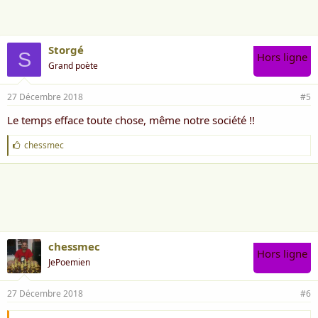
e
:
Storgé
S
Hors ligne
Grand poète
27 Décembre 2018
#5
Le temps efface toute chose, même notre société !!
J
chessmec
'
a
i
m
e
:
chessmec
Hors ligne
JePoemien
27 Décembre 2018
#6