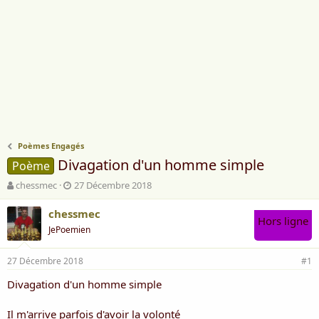
Poèmes Engagés
Divagation d'un homme simple
Poème
A
D
chessmec
27 Décembre 2018
u
a
t
t
chessmec
Hors ligne
e
e
JePoemien
u
d
r
e
27 Décembre 2018
d
d
#1
e
é
Divagation d'un homme simple
l
b
a
u
d
t
Il m'arrive parfois d'avoir la volonté