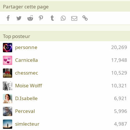
Partager cette page
Facebook
Twitter
Reddit
Pinterest
Tumblr
WhatsApp
Email
Lien
Top posteur
personne
20,269
Carnicella
17,948
chessmec
10,529
Moïse Wolff
10,321
D.Isabelle
6,921
Perceval
5,996
simlecteur
4,987