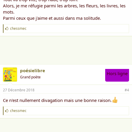
Alors, je me réfugie parmi les arbres, les fleurs, les livres, les
mots.
Parmi ceux que j'aime et aussi dans ma solitude.
J
chessmec
'
a
i
m
e
:
poésielibre
Hors ligne
Grand poète
27 Décembre 2018
#4
Ce n'est nullement divagation mais une bonne raison.
J
chessmec
'
a
i
m