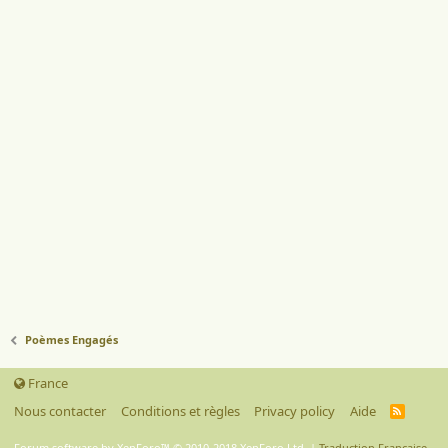
Poèmes Engagés
France
Nous contacter
Conditions et règles
Privacy policy
Aide
R
S
S
Forum software by XenForo™
© 2010-2018 XenForo Ltd.
|
Traduction Française