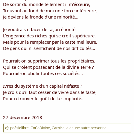
i
De sortir du monde tellement il m’écœure,
s
Trouvant au fond de moi une force intérieure,
c
Je deviens la fronde d'une minorité...
u
s
Je voudrais effacer de façon éhonté
s
i
L'engeance des riches qui se croit supérieure,
o
Mais pour la remplacer par la caste meilleure,
n
De gens qui n' s'enfichent de nos difficultés...
Pourrait-on supprimer tous les propriétaires,
Qui se croient possédant de la divine Terre ?
Pourrait-on abolir toutes ces sociétés...
Ivres du système d'un capital néfaste ?
Je crois qu'il faut cesser de vivre dans le faste,
Pour retrouver le goût de la simplicité...
27 décembre 2018
J
poésielibre
,
CoCoDivine
,
Carnicella
et une autre personne
'