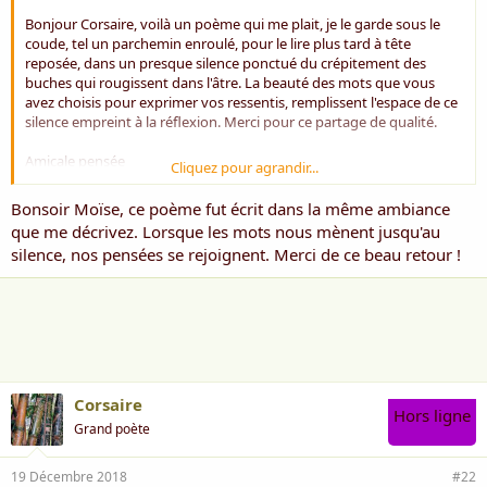
a
u
d
t
Bonjour Corsaire, voilà un poème qui me plait, je le garde sous le
i
coude, tel un parchemin enroulé, pour le lire plus tard à tête
s
reposée, dans un presque silence ponctué du crépitement des
c
buches qui rougissent dans l'âtre. La beauté des mots que vous
u
avez choisis pour exprimer vos ressentis, remplissent l'espace de ce
s
silence empreint à la réflexion. Merci pour ce partage de qualité.
s
i
Amicale pensée
Cliquez pour agrandir...
o
Moïse
n
Bonsoir Moïse, ce poème fut écrit dans la même ambiance
que me décrivez. Lorsque les mots nous mènent jusqu'au
silence, nos pensées se rejoignent. Merci de ce beau retour !
Corsaire
Hors ligne
Grand poète
19 Décembre 2018
#22