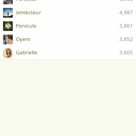
simlecteur
4,987
Peniculo
3,861
Oyem
3,852
Gabrielle
3,605