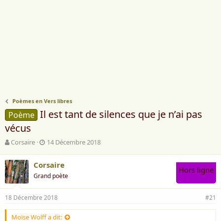
Poèmes en Vers libres
Il est tant de silences que je n’ai pas
Poème
vécus
A
D
Corsaire
14 Décembre 2018
u
a
t
t
Corsaire
e
e
Hors ligne
Grand poète
u
d
r
e
d
d
18 Décembre 2018
#21
e
é
l
b
Moïse Wolff a dit: