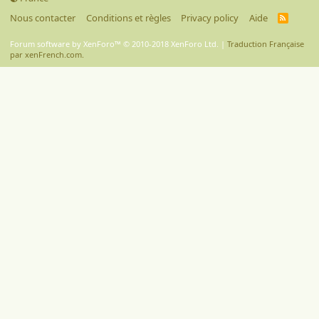
Nous contacter
Conditions et règles
Privacy policy
Aide
R
S
S
Forum software by XenForo™
© 2010-2018 XenForo Ltd.
|
Traduction Française
par xenFrench.com.