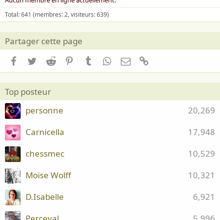
Aucun membre en ligne actuellement.
Total: 641 (membres: 2, visiteurs: 639)
Partager cette page
Facebook
Twitter
Reddit
Pinterest
Tumblr
WhatsApp
Email
Lien
Top posteur
personne
20,269
Carnicella
17,948
chessmec
10,529
Moïse Wolff
10,321
D.Isabelle
6,921
Perceval
5,996